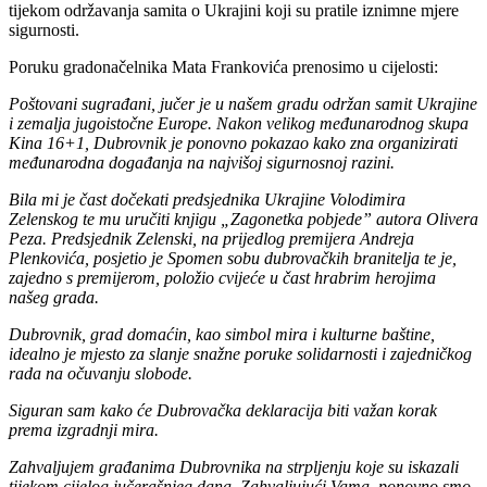
tijekom održavanja samita o Ukrajini koji su pratile iznimne mjere
sigurnosti.
Poruku gradonačelnika Mata Frankovića prenosimo u cijelosti:
Poštovani sugrađani, jučer je u našem gradu održan samit Ukrajine
i zemalja jugoistočne Europe. Nakon velikog međunarodnog skupa
Kina 16+1, Dubrovnik je ponovno pokazao kako zna organizirati
međunarodna događanja na najvišoj sigurnosnoj razini.
Bila mi je čast dočekati predsjednika Ukrajine Volodimira
Zelenskog te mu uručiti knjigu „Zagonetka pobjede” autora Olivera
Peza. Predsjednik Zelenski, na prijedlog premijera Andreja
Plenkovića, posjetio je Spomen sobu dubrovačkih branitelja te je,
zajedno s premijerom, položio cvijeće u čast hrabrim herojima
našeg grada.
Dubrovnik, grad domaćin, kao simbol mira i kulturne baštine,
idealno je mjesto za slanje snažne poruke solidarnosti i zajedničkog
rada na očuvanju slobode.
Siguran sam kako će Dubrovačka deklaracija biti važan korak
prema izgradnji mira.
Zahvaljujem građanima Dubrovnika na strpljenju koje su iskazali
tijekom cijelog jučerašnjeg dana. Zahvaljujući Vama, ponovno smo