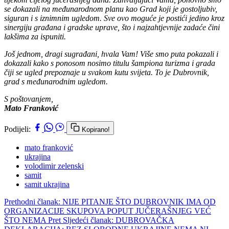
se dokazali na međunarodnom planu kao Grad koji je gostoljubiv,
siguran i s iznimnim ugledom. Sve ovo moguće je postići jedino kroz
sinergiju građana i gradske uprave, što i najzahtjevnije zadaće čini
lakšima za ispuniti.
Još jednom, dragi sugrađani, hvala Vam! Više smo puta pokazali i
dokazali kako s ponosom nosimo titulu šampiona turizma i grada
čiji se ugled prepoznaje u svakom kutu svijeta. To je Dubrovnik,
grad s međunarodnim ugledom.
S poštovanjem,
Mato Franković
Podijeli:
Kopirano!
mato franković
ukrajina
volodimir zelenski
samit
samit ukrajina
Prethodni članak: NIJE PITANJE ŠTO DUBROVNIK IMA OD
ORGANIZACIJE SKUPOVA POPUT JUČERAŠNJEG VEĆ
ŠTO NEMA
Pret
Sljedeći članak: DUBROVAČKA