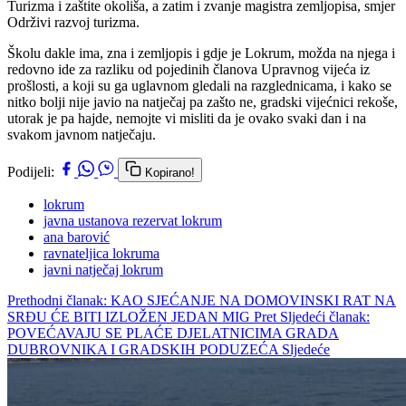
Turizma i zaštite okoliša, a zatim i zvanje magistra zemljopisa, smjer
Održivi razvoj turizma.
Školu dakle ima, zna i zemljopis i gdje je Lokrum, možda na njega i
redovno ide za razliku od pojedinih članova Upravnog vijeća iz
prošlosti, a koji su ga uglavnom gledali na razglednicama, i kako se
nitko bolji nije javio na natječaj pa zašto ne, gradski vijećnici rekoše,
utorak je pa hajde, nemojte vi misliti da je ovako svaki dan i na
svakom javnom natječaju.
Podijeli:
Kopirano!
lokrum
javna ustanova rezervat lokrum
ana barović
ravnateljica lokruma
javni natječaj lokrum
Prethodni članak: KAO SJEĆANJE NA DOMOVINSKI RAT NA
SRĐU ĆE BITI IZLOŽEN JEDAN MIG
Pret
Sljedeći članak:
POVEĆAVAJU SE PLAĆE DJELATNICIMA GRADA
DUBROVNIKA I GRADSKIH PODUZEĆA
Sljedeće