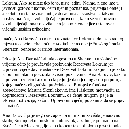
Lokrum. Ako se pitate tko je to, niste jedini. Naime, njeno ime u
javnosti gotovo nikome, osim njenih poznanika, prijatelja i obitelji
apsolutno ništa ne znači niti je dosad imala iskustva na takvim
poslovima. No, javni natječaj je proveden, kako se već provode
javni natječaji, ona se javila i eto je kao ravnateljice ustanove s
višemilijunskim prihodima.
Inače, Ana Barović na mjesto ravnateljice Lokruma dolazi s radnog
mjesta recepcionerke, točnije voditeljice recepcije župskog hotela
Sheraton, odnosno Marriott Internationala.
I dok je Ana Barović brinula o gostima u Sheratonu u slobodno
vrijeme očito je proučavala poslovanje Rezervata Lokrum jer
Upravno vijeće Javne ustanove Rezervat Lokrum zaključilo je kako
je po tom pitanju pokazala izvrsno poznavanje. Ana Barović, kažu u
Upravnom vijeću Lokruma koje joj je dalo jednoglasnu potporu, a
kojeg inače vodi gradska pročelnica za Europske fondove i
gospodarstvo Martina Skopljaković, ima i „iskrenu motivaciju za
doprinosom”, Rezervatu Lokrumu, da čemu drugom, pa je ta
iskrena motivacija, kažu u Upravnom vijeću, potaknula da se prijavi
na natječaj.
Ana Barović prije nego se zaposlila u turizmu završila je naravno i
školu, Srednju ekonomsku u Dubrovnik, a zatim je put nanio na
Svečilište u Mostaru gdje je na koncu stekla diplomu prvostupnice