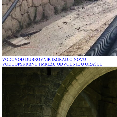
VODOVOD DUBROVNIK IZGRADIO NOVU
VODOOPSKRBNU I MREŽU ODVODNJE U ORAŠCU