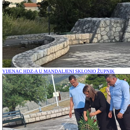
VIJENAC HDZ-A U MANDALJENI SKLONIO ŽUPNIK