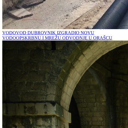
VODOVOD DUBROVNIK IZGRADIO NOVU
VODOOPSKRBNU I MREŽU ODVODNJE U ORAŠCU