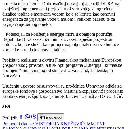
projekta te partneru – Dubrovačkoj razvojnoj agenciji DURA na
uspješnoj implementaciji projekta u okviru kojeg su ugrađene
dizalice topline s morskom vodom koje se koriste kao osnovni
energent za zagrijavanje vode u malom i velikom bazenu te za
zagrijavanje samog objekta.
– Potencijali za korištenje energije mora u obalnom području
Republike Hrvatske su iznimni, a ovakvi uspješni projekti su
putokaz koji će služiti kao primjer najbolje prakse za sve buduće
korisnike. - rekla je državna tajnica.
Projekt je realiziran u okviru Financijskog mehanizma Europskog
gospodarskog prostora, a u sklopu programa „Energija i klimatske
promjene“ financiranog od strane država Island, Lihtenštajn i
Norveška.
Uručenju ugovora prisustvovali su pročelnica Upravnog odjela za
europske fondove i gospodarstvo Martina Skopljaković i pročelnik
za obrazovanje, šport, socijalnu skrb i civilno društvo Dživo Brčić.
JPA
Podijeli:
Kopirano!
Prethodni članak: VIKTORIJA KNEŽEVIĆ: IZMJENE
ZAKONA O UPRAVLJANJU ZGRADAMA SU NEUSTAVNE