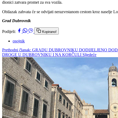
dionici zatvara promet za sva vozila.
Obilazak zahvata će se odvijati nerazvrstanom cestom kroz naselje L
Grad Dubrovnik
Podijeli:
Kopirano!
osojnik
Prethodni članak: GRADU DUBROVNIKU DODIJELJENO D
DROGE U DUBROVNIKU I NA KORČULI
Sljedeće