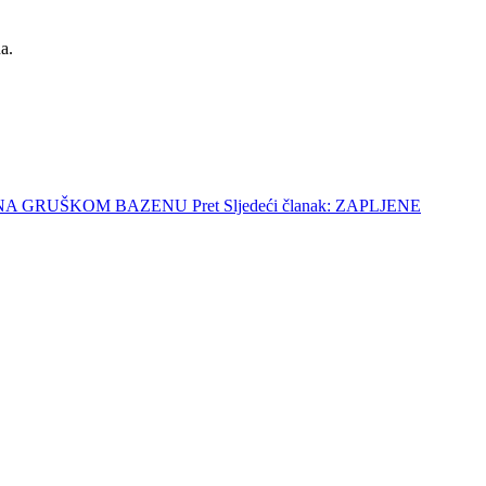
a.
NE NA GRUŠKOM BAZENU
Pret
Sljedeći članak: ZAPLJENE