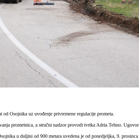
ut od Osojnika uz uvođenje privremene regulacije prometa.
anja prometnica, a stručni nadzor provodi tvrtka Adria Tehno. Ugovor
Osojnika u duljini od 900 metara uvedena je od ponedjeljka, 9. prosinc