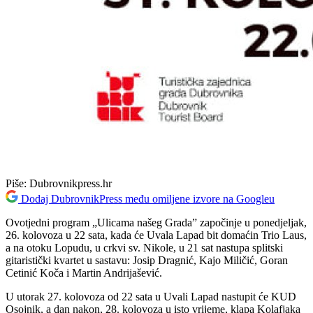
Piše:
Dubrovnikpress.hr
Dodaj DubrovnikPress među omiljene izvore na Googleu
Ovotjedni program „Ulicama našeg Grada” započinje u ponedjeljak,
26. kolovoza u 22 sata, kada će Uvala Lapad bit domaćin Trio Laus,
a na otoku Lopudu, u crkvi sv. Nikole, u 21 sat nastupa splitski
gitaristički kvartet u sastavu: Josip Dragnić, Kajo Miličić, Goran
Cetinić Koča i Martin Andrijašević.
U utorak 27. kolovoza od 22 sata u Uvali Lapad nastupit će KUD
Osojnik, a dan nakon, 28. kolovoza u isto vrijeme, klapa Kolafjaka