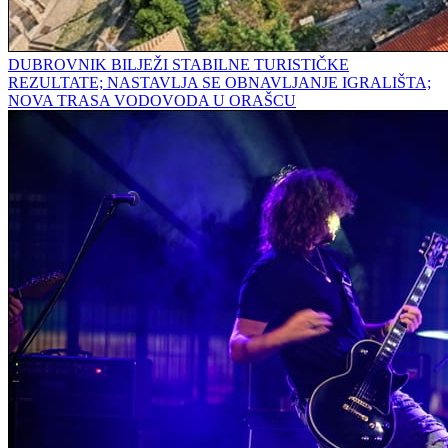
DUBROVNIK BILJEŽI STABILNE TURISTIČKE
REZULTATE; NASTAVLJA SE OBNAVLJANJE IGRALIŠTA;
NOVA TRASA VODOVODA U ORAŠCU