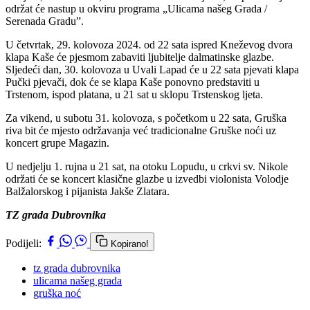
održat će nastup u okviru programa „Ulicama našeg Grada /
Serenada Gradu”.
U četvrtak, 29. kolovoza 2024. od 22 sata ispred Kneževog dvora
klapa Kaše će pjesmom zabaviti ljubitelje dalmatinske glazbe.
Sljedeći dan, 30. kolovoza u Uvali Lapad će u 22 sata pjevati klapa
Pučki pjevači, dok će se klapa Kaše ponovno predstaviti u
Trstenom, ispod platana, u 21 sat u sklopu Trstenskog ljeta.
Za vikend, u subotu 31. kolovoza, s početkom u 22 sata, Gruška
riva bit će mjesto održavanja već tradicionalne Gruške noći uz
koncert grupe Magazin.
U nedjelju 1. rujna u 21 sat, na otoku Lopudu, u crkvi sv. Nikole
održati će se koncert klasične glazbe u izvedbi violonista Volodje
Balžalorskog i pijanista Jakše Zlatara.
TZ grada Dubrovnika
Podijeli:
Kopirano!
tz grada dubrovnika
ulicama našeg grada
gruška noć