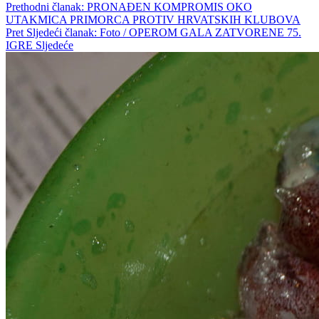
Prethodni članak: PRONAĐEN KOMPROMIS OKO
UTAKMICA PRIMORCA PROTIV HRVATSKIH KLUBOVA
Pret
Sljedeći članak: Foto / OPEROM GALA ZATVORENE 75.
IGRE
Sljedeće