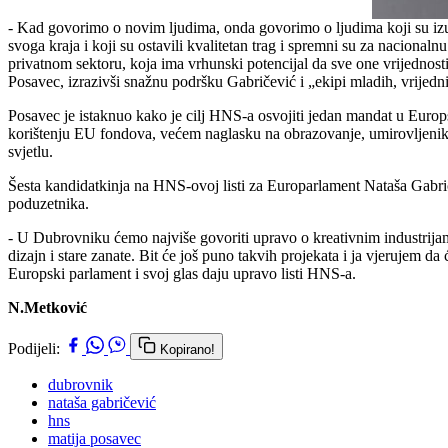
- Kad govorimo o novim ljudima, onda govorimo o ljudima koji su izuz
svoga kraja i koji su ostavili kvalitetan trag i spremni su za nacional
privatnom sektoru, koja ima vrhunski potencijal da sve one vrijednos
Posavec, izrazivši snažnu podršku Gabričević i „ekipi mladih, vrijedni
Posavec je istaknuo kako je cilj HNS-a osvojiti jedan mandat u Europ
korištenju EU fondova, većem naglasku na obrazovanje, umirovljenike
svjetlu.
Šesta kandidatkinja na HNS-ovoj listi za Europarlament Nataša Gabriče
poduzetnika.
- U Dubrovniku ćemo najviše govoriti upravo o kreativnim industrijam
dizajn i stare zanate. Bit će još puno takvih projekata i ja vjerujem d
Europski parlament i svoj glas daju upravo listi HNS-a.
N.Metković
Podijeli:
Kopirano!
dubrovnik
nataša gabričević
hns
matija posavec