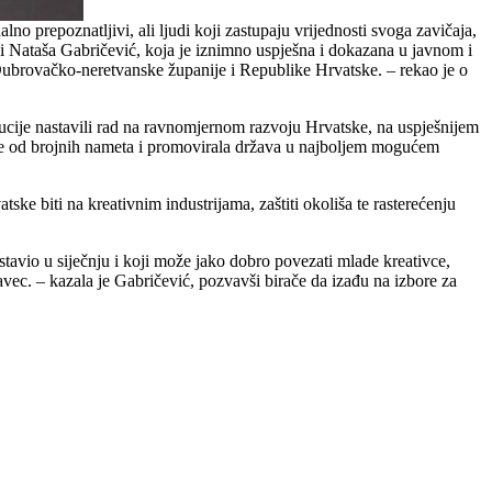
prepoznatljivi, ali ljudi koji zastupaju vrijednosti svoga zavičaja,
je i Nataša Gabričević, koja je iznimno uspješna i dokazana u javnom i
 Dubrovačko-neretvanske županije i Republike Hrvatske. – rekao je o
tucije nastavili rad na ravnomjernom razvoju Hrvatske, na uspješnijem
nje od brojnih nameta i promovirala država u najboljem mogućem
e biti na kreativnim industrijama, zaštiti okoliša te rasterećenju
avio u siječnju i koji može jako dobro povezati mlade kreativce,
savec. – kazala je Gabričević, pozvavši birače da izađu na izbore za