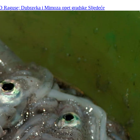
TD Raguse; Dubravka i Mimoza opet gradske
Sljedeće