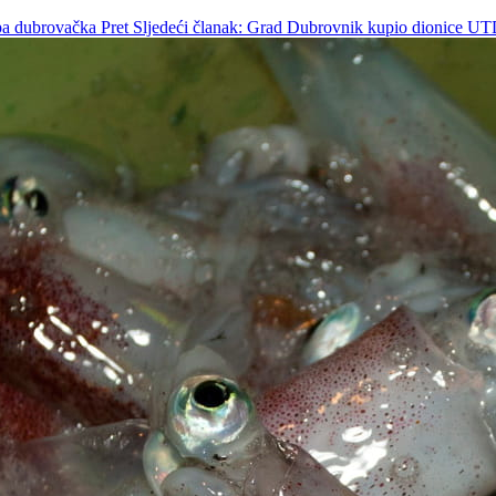
Župa dubrovačka
Pret
Sljedeći članak: Grad Dubrovnik kupio dionice U