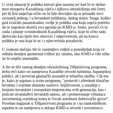
U ovoj situaciji je politika ustvari glas razuma jer kad bi se slušao
trust mozgova Kazališnog vijeća i njihova obrazloženja niti četiri,
pet ili šest natječaja očito ne bi bilo dovoljno da se pronađe novi
ravnatelj jednog, i u hrvatskim prilikama, malog teatra. Stoga, koliko
god zvučalo paradoksalno, ovdje je politika ona koja osjeća potrebu
da se napokon skonča ova agonija po KMD-u. Jasno, povući će to
onda i pitanje svrsishodnosti Kazališnog vijeća, koje bi očito rado
djelovalo kao tijelo bez obaveze i odgovornosti, ali na koncu
politika je ona koja bi se i s njim trebala pozabaviti.
U svakom slučaju, bit će zanimljivo vidjeti u ponedjeljak koju će
odluku donijeti spomenuti Odbor jer, uistinu, oko KMD-a više ništa
ne bi smjelo iznenaditi.
A što se tiče samog detaljno obrazloženog Tišljarićevog programa,
treba reći kako on namjerava Kazalište otvoriti turistima, županijskoj
publici, ali i povećati glumački ansambl te tehničku službu. Cilj mu
je, kako je napisao u svom programu, "postaviti i afirmirati klasične
hrvatske i svjetske dramske naslove, književnosti, u suradnji s
brojnim hrvatskim i europskim umjetnicima svih generacija, kao i
poticati stvaralaštvo hrvatskih autora, ali i promoviranje vrhunaca
suvremenog svjetskog teatra te čuvati autohtoni dubrovački govor".
Poseban naglasak u Tišljarićevom programu je i na marketinškom
aspektu te on namjerava u sklopu KMD-a otvoriti i suvenirnicu.