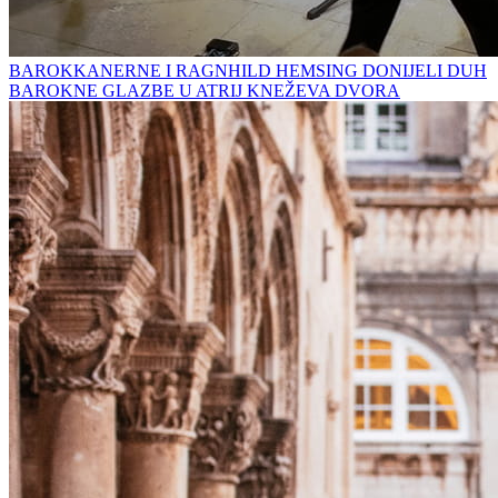
BAROKKANERNE I RAGNHILD HEMSING DONIJELI DUH
BAROKNE GLAZBE U ATRIJ KNEŽEVA DVORA