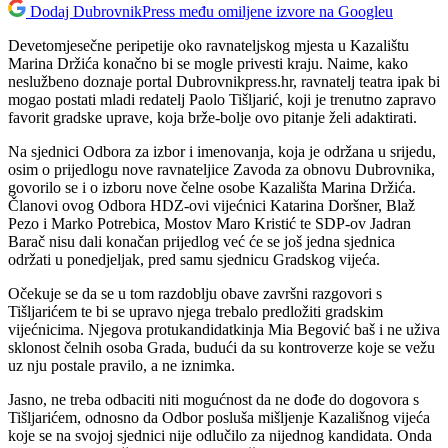
Dodaj DubrovnikPress među omiljene izvore na Googleu
Devetomjesečne peripetije oko ravnateljskog mjesta u Kazalištu
Marina Držića konačno bi se mogle privesti kraju. Naime, kako
neslužbeno doznaje portal Dubrovnikpress.hr, ravnatelj teatra ipak bi
mogao postati mladi redatelj Paolo Tišljarić, koji je trenutno zapravo
favorit gradske uprave, koja brže-bolje ovo pitanje želi adaktirati.
Na sjednici Odbora za izbor i imenovanja, koja je održana u srijedu,
osim o prijedlogu nove ravnateljice Zavoda za obnovu Dubrovnika,
govorilo se i o izboru nove čelne osobe Kazališta Marina Držića.
Članovi ovog Odbora HDZ-ovi vijećnici Katarina Doršner, Blaž
Pezo i Marko Potrebica, Mostov Maro Kristić te SDP-ov Jadran
Barač nisu dali konačan prijedlog već će se još jedna sjednica
održati u ponedjeljak, pred samu sjednicu Gradskog vijeća.
Očekuje se da se u tom razdoblju obave završni razgovori s
Tišljarićem te bi se upravo njega trebalo predložiti gradskim
vijećnicima. Njegova protukandidatkinja Mia Begović baš i ne uživa
sklonost čelnih osoba Grada, budući da su kontroverze koje se vežu
uz nju postale pravilo, a ne iznimka.
Jasno, ne treba odbaciti niti mogućnost da ne dođe do dogovora s
Tišljarićem, odnosno da Odbor posluša mišljenje Kazališnog vijeća
koje se na svojoj sjednici nije odlučilo za nijednog kandidata. Onda