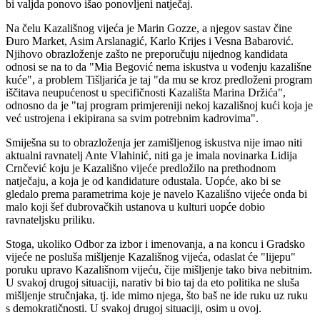
bi valjda ponovo išao ponovljeni natječaj.
Na čelu Kazališnog vijeća je Marin Gozze, a njegov sastav čine
Đuro Market, Asim Arslanagić, Karlo Krijes i Vesna Babarović.
Njihovo obrazloženje zašto ne preporučuju nijednog kandidata
odnosi se na to da "Mia Begović nema iskustva u vođenju kazališne
kuće", a problem Tišljarića je taj "da mu se kroz predloženi program
iščitava neupućenost u specifičnosti Kazališta Marina Držića",
odnosno da je "taj program primjereniji nekoj kazališnoj kući koja je
već ustrojena i ekipirana sa svim potrebnim kadrovima".
Smiješna su to obrazloženja jer zamišljenog iskustva nije imao niti
aktualni ravnatelj Ante Vlahinić, niti ga je imala novinarka Lidija
Crnčević koju je Kazališno vijeće predložilo na prethodnom
natječaju, a koja je od kandidature odustala. Uopće, ako bi se
gledalo prema parametrima koje je navelo Kazališno vijeće onda bi
malo koji šef dubrovačkih ustanova u kulturi uopće dobio
ravnateljsku priliku.
Stoga, ukoliko Odbor za izbor i imenovanja, a na koncu i Gradsko
vijeće ne posluša mišljenje Kazališnog vijeća, odaslat će "lijepu"
poruku upravo Kazališnom vijeću, čije mišljenje tako biva nebitnim.
U svakoj drugoj situaciji, narativ bi bio taj da eto politika ne sluša
mišljenje stručnjaka, tj. ide mimo njega, što baš ne ide ruku uz ruku
s demokratičnosti. U svakoj drugoj situaciji, osim u ovoj.