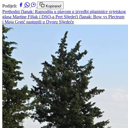
Podijeli:
Kopirano!
Prethodni članak: Rapsodija u plavom u izvedbi pijanistice svjetskog
glasa Martine Filjak i DSO-a
Pret
Sljedeći članak: Bow vs Plectrum
i Maja Grgić nastupili u Dvoru
Sljedeće