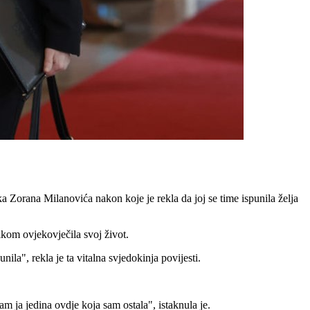
ka Zorana Milanovića nakon koje je rekla da joj se time ispunila želja
ikom ovjekovječila svoj život.
la", rekla je ta vitalna svjedokinja povijesti.
m ja jedina ovdje koja sam ostala", istaknula je.