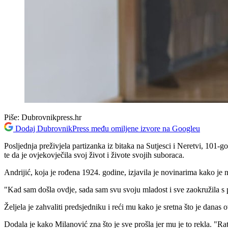
Piše:
Dubrovnikpress.hr
Dodaj DubrovnikPress među omiljene izvore na Googleu
Posljednja preživjela partizanka iz bitaka na Sutjesci i Neretvi, 101-g
te da je ovjekovječila svoj život i živote svojih suboraca.
Andrijić, koja je rođena 1924. godine, izjavila je novinarima kako je
"Kad sam došla ovdje, sada sam svu svoju mladost i sve zaokružila s pr
Željela je zahvaliti predsjedniku i reći mu kako je sretna što je danas o
Dodala je kako Milanović zna što je sve prošla jer mu je to rekla. "Ra