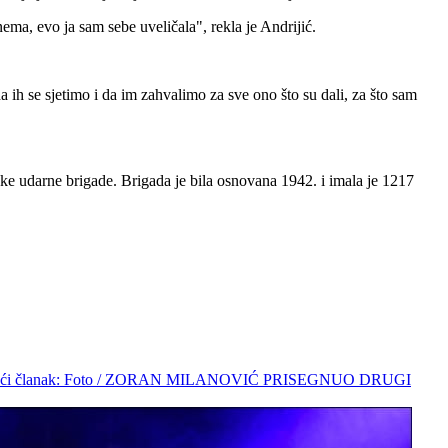
ema, evo ja sam sebe uveličala", rekla je Andrijić.
a ih se sjetimo i da im zahvalimo za sve ono što su dali, za što sam
ske udarne brigade. Brigada je bila osnovana 1942. i imala je 1217
deći članak: Foto / ZORAN MILANOVIĆ PRISEGNUO DRUGI