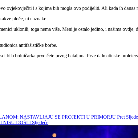
 ovjekovječiti i s kojima bih mogla ovo podijeliti. Ali kada ih danas n
kakve ploče, ni naznake.
enici uklonili, toga nema više. Meni je ostalo jedino, i našima ovdje, d
 sudionica antifašističke borbe.
esci bila bolničarka prve čete prvog bataljuna Prve dalmatinske proleter
 SLANOM; NASTAVLJAJU SE PROJEKTI U PRIMORJU
Pret
Slje
I NISU DOŠLI
Sljedeće