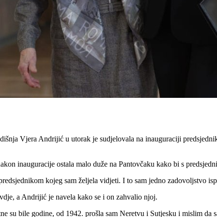
odišnja Vjera Andrijić u utorak je sudjelovala na inauguraciji predsjedni
 nakon inauguracije ostala malo duže na Pantovčaku kako bi s predsjedn
edsjednikom kojeg sam željela vidjeti. I to sam jedno zadovoljstvo ispuni
vdje, a Andrijić je navela kako se i on zahvalio njoj.
tne su bile godine, od 1942. prošla sam Neretvu i Sutjesku i mislim da sa