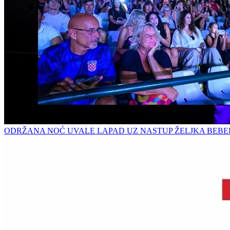
ODRŽANA NOĆ UVALE LAPAD UZ NASTUP ŽELJKA BEB