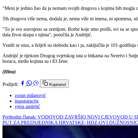
"Meni je jedino žao da ja nemam svojih drugova s kojima bih mogla ovo
Tih drugova više nema, dodala je, nema više ni imena, ni spomena, ni
"To je sve sravnjeno sa zemljom. Borbe koje smo prošli, svi su se spom
dala život skupa s njima", poručila je Andrijić.
Vratili se nisu, a željeli su slobodu kao i ja, zaključila je 101-godišnja
Andrijić je tijekom Drugog svjetskog rata u bitkama na Neretvi i Sutj
boraca, među kojima su i 83 žene.
(Hina)
Podijeli:
Kopirano!
zoran milanović
inauguracija
vjera andrijić
Prethodni članak: VODOVOD ZAVRŠIO NOVI CJEVOVOD U
PUT ZA PREDSJEDNIKA HRVATSKE; HDZ-OVI DUŽNOSNIC