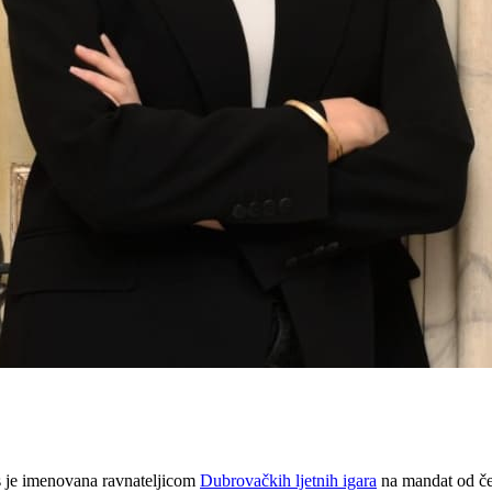
as je imenovana ravnateljicom
Dubrovačkih ljetnih igara
na mandat od čet