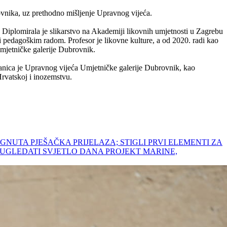
vnika, uz prethodno mišljenje Upravnog vijeća.
 Diplomirala je slikarstvo na Akademiji likovnih umjetnosti u Zagrebu
i pedagoškim radom. Profesor je likovne kulture, a od 2020. radi kao
Umjetničke galerije Dubrovnik.
lanica je Upravnog vijeća Umjetničke galerije Dubrovnik, kao
rvatskoj i inozemstvu.
IGNUTA PJEŠAČKA PRIJELAZA; STIGLI PRVI ELEMENTI ZA
BAO UGLEDATI SVJETLO DANA PROJEKT MARINE,