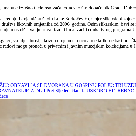
, imenuje izvršno tijelo osnivača, odnosno Gradonačelnik Grada Dubro
 srednju Umjetničku školu Luke Sorkočevića, smjer slikarski dizajner.
 društva likovnih umjetnika od 2006. godine. Osim slikarskim, bavi se 
luje u osmišljavanju, organizaciji i realizaciji edukativnog programa 
lerijsku djelatnost, likovnu umjetnost i očuvanje kulturne baštine. Č
se radovi mogu pronaći u privatnim i javnim muzejskim kolekcijama u H
REŽJU; OBNAVLJA SE DVORANA U GOSPINU POLJU; TRI UZD
RAVNATELJICA DLJI
Pret
Sljedeći članak: USKORO BI TRE
deće