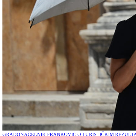
GRADONAČELNIK FRANKOVIĆ O TURISTIČKIM REZULT