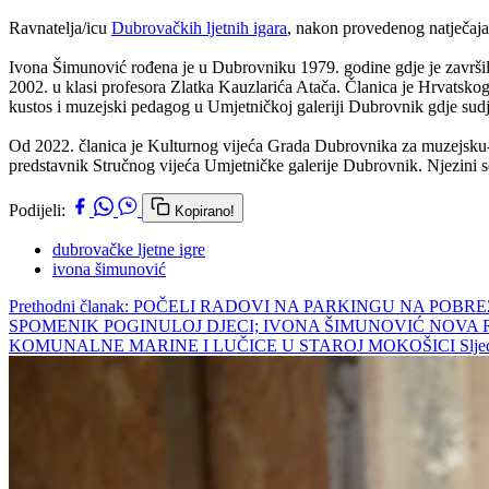
Ravnatelja/icu
Dubrovačkih ljetnih igara
, nakon provedenog natječaja
Ivona Šimunović rođena je u Dubrovniku 1979. godine gdje je završila
2002. u klasi profesora Zlatka Kauzlarića Atača. Članica je Hrvatskog
kustos i muzejski pedagog u Umjetničkoj galeriji Dubrovnik gdje sudje
Od 2022. članica je Kulturnog vijeća Grada Dubrovnika za muzejsku-ga
predstavnik Stručnog vijeća Umjetničke galerije Dubrovnik. Njezini 
Podijeli:
Kopirano!
dubrovačke ljetne igre
ivona šimunović
Prethodni članak: POČELI RADOVI NA PARKINGU NA POB
SPOMENIK POGINULOJ DJECI; IVONA ŠIMUNOVIĆ NOVA 
KOMUNALNE MARINE I LUČICE U STAROJ MOKOŠICI
Slje