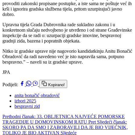
provoditi zakonski propisane postupke, a iste sama ne poštuje već ih
krši i ignorira gradska službena tijela, pritom uzurpirajući javno
dobro.
Upravna tijela Grada Dubrovnika rade sukladno zakonu i u
konkretnom slučaju nedvojbeno je utvrđeno i od strane Građevinske
inspekcije da se radi o: uzurpaciji gradske imovine, bespravnoj
gradnji zida, bazena i popratnih objekata.
Nitko iz gradske uprave nije nagovorio kandidatkinju Anitu Bonačić
Obradović da radi navedeno već je isto napravila sama, potpuno
bespravno.” – naveli su iz gradske uprave.
JPA
Podijeli:
Kopirano!
anita bonačić obradović
izbori 2025
bespravni zid
Prethodni članak: 33. OBLJETNICA NAJVEĆE POMORSKE
TRAGEDIJE U DOMOVINSKOM RATU
Pret
Sljedeći članak:
SKORO PA DA SMO I ZABORAVILI DA JE BIO VIJEĆNIK,
TOLIKO JE BIO AKTIVAN
Sljedeće