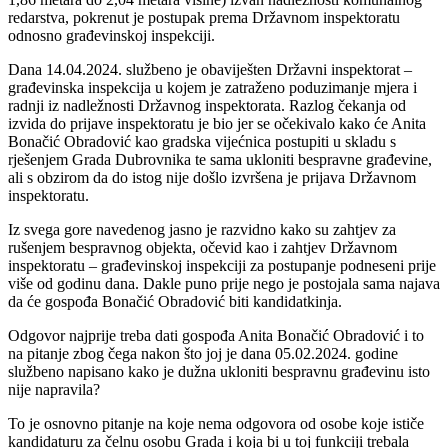
redarstva, pokrenut je postupak prema Državnom inspektoratu
odnosno građevinskoj inspekciji.
Dana 14.04.2024. službeno je obaviješten Državni inspektorat –
građevinska inspekcija u kojem je zatraženo poduzimanje mjera i
radnji iz nadležnosti Državnog inspektorata. Razlog čekanja od
izvida do prijave inspektoratu je bio jer se očekivalo kako će Anita
Bonačić Obradović kao gradska vijećnica postupiti u skladu s
rješenjem Grada Dubrovnika te sama ukloniti bespravne građevine,
ali s obzirom da do istog nije došlo izvršena je prijava Državnom
inspektoratu.
Iz svega gore navedenog jasno je razvidno kako su zahtjev za
rušenjem bespravnog objekta, očevid kao i zahtjev Državnom
inspektoratu – građevinskoj inspekciji za postupanje podneseni prije
više od godinu dana. Dakle puno prije nego je postojala sama najava
da će gospođa Bonačić Obradović biti kandidatkinja.
Odgovor najprije treba dati gospođa Anita Bonačić Obradović i to
na pitanje zbog čega nakon što joj je dana 05.02.2024. godine
službeno napisano kako je dužna ukloniti bespravnu građevinu isto
nije napravila?
To je osnovno pitanje na koje nema odgovora od osobe koje ističe
kandidaturu za čelnu osobu Grada i koja bi u toj funkciji trebala