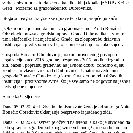
svrhe s obzirom na to da je ona kandidatkinja koalicije SDP - Srđ je
Grad - Možemo za gradonačelnicu Dubrovnika.
Stoga su reagirali iz gradske uprave te tako u priopćenju kažu:
„Obzirom da je kandidatkinja za gradonačelnicu Anita Bonačić
Obradović prozvala gradsku upravu Grada Dubrovnika, a samim
tim i službenike i namještenike Grada, za zloupotrebu državnih
institucija u predizborne svrhe, o istom se očitujemo kako slijedi:
Gospođa Bonačić Obradović je, nakon provedenog postupka
legalizacije kuće 2015. godine, bespravno 2017. godine izgradila
zid, bazen i popratnu građevinu na javnom dobru, odnosno dijelu
zemljišta u vlasništvu Grada Dubrovnika. Unatoč navedenom
gospođa Bonačić Obradović „ukazuje” na zloupotrebu državnih
institucija u predizborne svrhe, što je sve samo ne odgovor na jasne i
nedvojbene činjenice.
A one kažu sljedeće:
Dana 05.02.2024. službenim dopisom zatraženo je od supruga Anite
Bonačić Obradović uklanjanje bespravno izgrađenog zida.
Dana 14.02.2024. izvršen je očevid na terenu, a kako je utvrđeno da
je bespravno izgrađen zid zbog svoje veličine (22 metra duljine i od
1,86 metara do 2,04 metara visine) izvan nadležnosti komunalnog