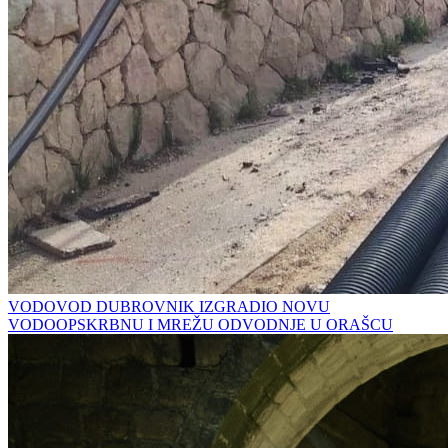
VODOVOD DUBROVNIK IZGRADIO NOVU
VODOOPSKRBNU I MREŽU ODVODNJE U ORAŠCU