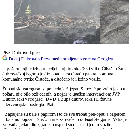
Piše:
Dubrovnikpress.hr
Dodaj DubrovnikPress među omiljene izvore na Googleu
U požaru koji je izbio u nedjelju ujutro oko 9:30 sati u Čibači u Župi
dubrovačkoj izgorio je dio pogona za obradu papira i kartona
komunalne tvrtke Čistoća, a oštećeno je i jedno vozilo.
Županijski vatrogasni zapovjednik Stjepan Simović potvrdio je da u
požaru nije bilo ozlijeđenih, a požar je ugašen intervencijom JVP
Dubrovački vatrogasci, DVD-a Župa dubrovačka i Državne
intervencijske postrojbe Plat.
- Zapaljene su bale s papirom i to će sve trebati prekopati s bagerom
i dodatno pogasiti. Srećom nije zahvaćeno odlagalište guma. Vatra je
zahvatila jedan dio zgrade, a uspjeli smo spasiti jedno vozilo.