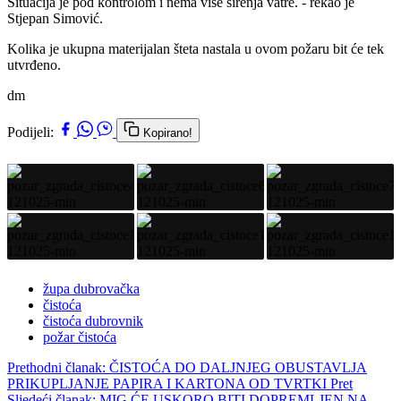
Situacija je pod kontrolom i nema više širenja vatre. - rekao je
Stjepan Simović.
Kolika je ukupna materijalan šteta nastala u ovom požaru bit će tek
utvrđeno.
dm
Podijeli:
Kopirano!
župa dubrovačka
čistoća
čistoća dubrovnik
požar čistoća
Prethodni članak: ČISTOĆA DO DALJNJEG OBUSTAVLJA
PRIKUPLJANJE PAPIRA I KARTONA OD TVRTKI
Pret
Sljedeći članak: MIG ĆE USKORO BITI DOPREMLJEN NA