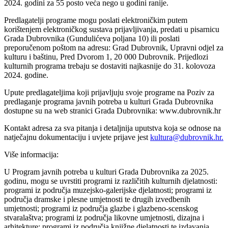
2024. godini za 55 posto veća nego u godini ranije.
Predlagatelji programe mogu poslati elektroničkim putem
korištenjem elektroničkog sustava prijavljivanja, predati u pisarnicu
Grada Dubrovnika (Gundulićeva poljana 10) ili poslati
preporučenom poštom na adresu: Grad Dubrovnik, Upravni odjel za
kulturu i baštinu, Pred Dvorom 1, 20 000 Dubrovnik. Prijedlozi
kulturnih programa trebaju se dostaviti najkasnije do 31. kolovoza
2024. godine.
Upute predlagateljima koji prijavljuju svoje programe na Poziv za
predlaganje programa javnih potreba u kulturi Grada Dubrovnika
dostupne su na web stranici Grada Dubrovnika: www.dubrovnik.hr
Kontakt adresa za sva pitanja i detaljnija uputstva koja se odnose na
natječajnu dokumentaciju i uvjete prijave jest
kultura@dubrovnik.hr
.
Više informacija:
U Program javnih potreba u kulturi Grada Dubrovnika za 2025.
godinu, mogu se uvrstiti programi iz različitih kulturnih djelatnosti:
programi iz područja muzejsko-galerijske djelatnosti; programi iz
područja dramske i plesne umjetnosti te drugih izvedbenih
umjetnosti; programi iz područja glazbe i glazbeno-scenskog
stvaralaštva; programi iz područja likovne umjetnosti, dizajna i
arhitekture; programi iz područja knjižne djelatnosti te izdavanja