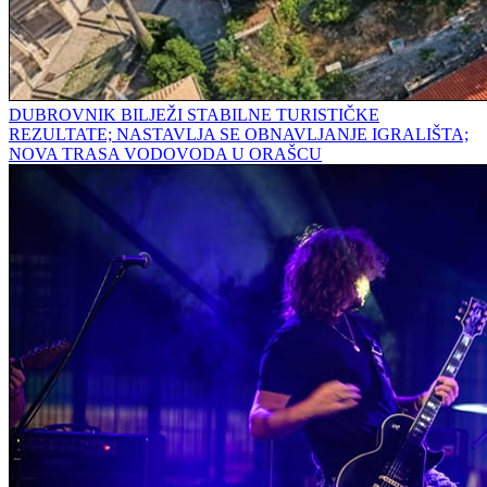
DUBROVNIK BILJEŽI STABILNE TURISTIČKE
REZULTATE; NASTAVLJA SE OBNAVLJANJE IGRALIŠTA;
NOVA TRASA VODOVODA U ORAŠCU