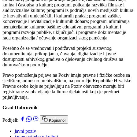
knjiga i časopisa u kulturi; programi poticanja razvitka filmske i
audiovizualne kulture; programi iz područja novih medijskih kultura
te inovativnih umjetničkih i kulturnih praksi; programi zaštite,
konzervacije i revitalizacije kulturnih dobara; programi afirmiranja
nematerijalne kulturne baštine; edukativni programi u kulturi i
programi razvoja publike, uključujući i programe dokumentacije
rada organizacija / očuvanje organizacijskog pamćenja.
Posebno će se vrednovati i podržavati projekti sustavnog
dokumentiranja, prikupljanja, čuvanja, digitalizacije i javne
dostupnosti arhivskog gradiva o djelovanju civilnog društva na
dubrovačkom području.
Pravo podnošenja prijave na Poziv imaju pravne i fizičke osobe sa
sjedištem, odnosno prebivalištem, na području Republike Hrvatske.
Pravne osobe koje se prijavljuju na Poziv obavezno moraju biti
registrirane za obavljanje kulturne djelatnosti koja je predmet
prijavljivanja.
Grad Dubrovnik
Podijeli:
Kopirano!
javni poziv
javne potrebe u kulturi