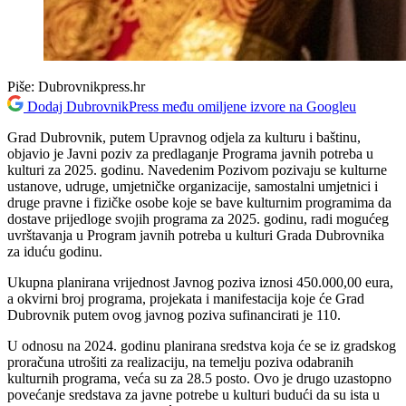
Piše:
Dubrovnikpress.hr
Dodaj DubrovnikPress među omiljene izvore na Googleu
Grad Dubrovnik, putem Upravnog odjela za kulturu i baštinu,
objavio je Javni poziv za predlaganje Programa javnih potreba u
kulturi za 2025. godinu. Navedenim Pozivom pozivaju se kulturne
ustanove, udruge, umjetničke organizacije, samostalni umjetnici i
druge pravne i fizičke osobe koje se bave kulturnim programima da
dostave prijedloge svojih programa za 2025. godinu, radi mogućeg
uvrštavanja u Program javnih potreba u kulturi Grada Dubrovnika
za iduću godinu.
Ukupna planirana vrijednost Javnog poziva iznosi 450.000,00 eura,
a okvirni broj programa, projekata i manifestacija koje će Grad
Dubrovnik putem ovog javnog poziva sufinancirati je 110.
U odnosu na 2024. godinu planirana sredstva koja će se iz gradskog
proračuna utrošiti za realizaciju, na temelju poziva odabranih
kulturnih programa, veća su za 28.5 posto. Ovo je drugo uzastopno
povećanje sredstava za javne potrebe u kulturi budući da su ista u