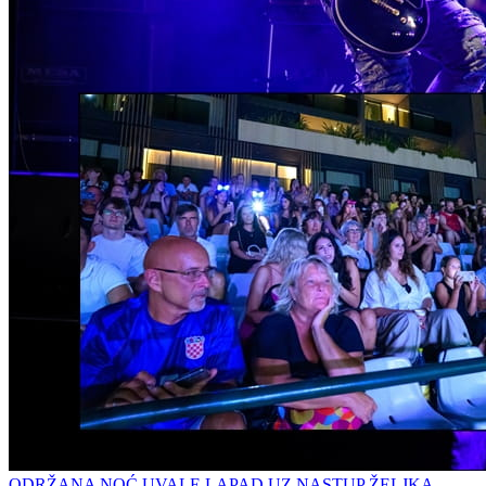
ODRŽANA NOĆ UVALE LAPAD UZ NASTUP ŽELJKA