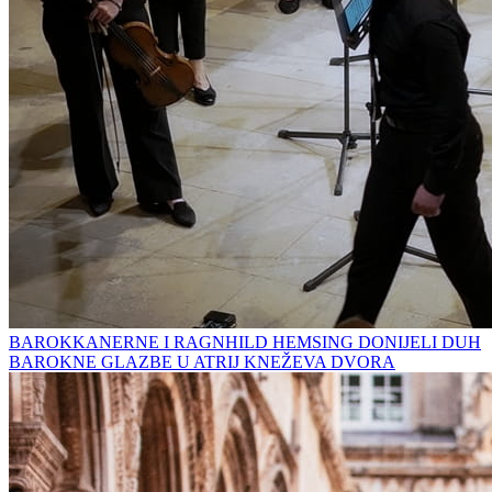
BAROKKANERNE I RAGNHILD HEMSING DONIJELI DUH
BAROKNE GLAZBE U ATRIJ KNEŽEVA DVORA