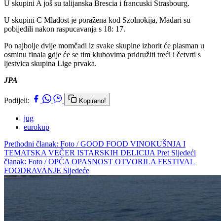
U skupini A još su talijanska Brescia i francuski Strasbourg.
U skupini C Mladost je poražena kod Szolnokija, Mađari su
pobijedili nakon raspucavanja s 18: 17.
Po najbolje dvije momčadi iz svake skupine izborit će plasman u
osminu finala gdje će se tim klubovima pridružiti treći i četvrti s
ljestvica skupina Lige prvaka.
JPA
Podijeli:
Kopirano!
jug
eurokup
Prethodni članak: Foto / GOOD FOOD VINOKUŠNJA I
TEMATSKA VEČER ISTARSKIH DELICIJA
Pret
Sljedeći
članak: Foto / OPĆA OPASNOST OTVORILA FESTIVAL
FOODRAVANJE
Sljedeće