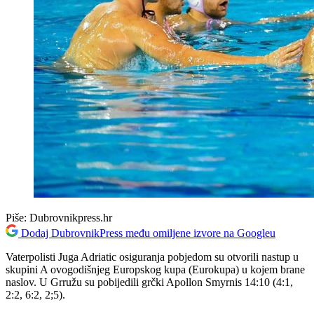
Piše:
Dubrovnikpress.hr
Dodaj DubrovnikPress među omiljene izvore na Googleu
Vaterpolisti Juga Adriatic osiguranja pobjedom su otvorili nastup u
skupini A ovogodišnjeg Europskog kupa (Eurokupa) u kojem brane
naslov. U Grružu su pobijedili grčki Apollon Smyrnis 14:10 (4:1,
2:2, 6:2, 2;5).