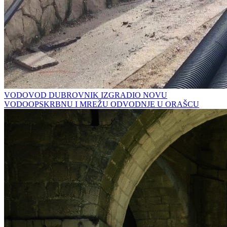
VODOVOD DUBROVNIK IZGRADIO NOVU
VODOOPSKRBNU I MREŽU ODVODNJE U ORAŠCU