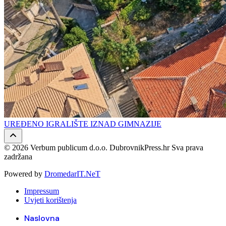
UREĐENO IGRALIŠTE IZNAD GIMNAZIJE
© 2026 Verbum publicum d.o.o. DubrovnikPress.hr Sva prava
zadržana
Powered by
DromedarIT.NeT
Impressum
Uvjeti korištenja
Naslovna