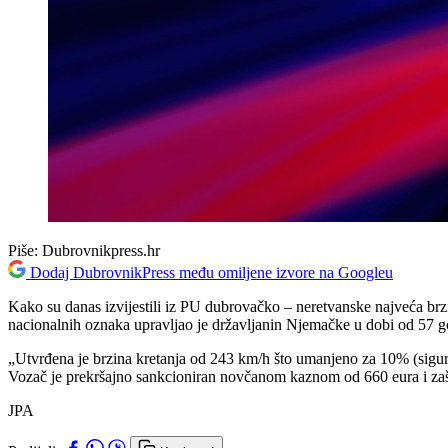
Piše:
Dubrovnikpress.hr
Dodaj DubrovnikPress među omiljene izvore na Googleu
Kako su danas izvijestili iz PU dubrovačko – neretvanske najveća brzi
nacionalnih oznaka upravljao je državljanin Njemačke u dobi od 57 g
„Utvrđena je brzina kretanja od 243 km/h što umanjeno za 10% (sigur
Vozač je prekršajno sankcioniran novčanom kaznom od 660 eura i zaš
JPA