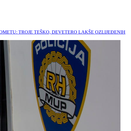
U PROMETU: TROJE TEŠKO, DEVETERO LAKŠE OZLIJEĐENIH