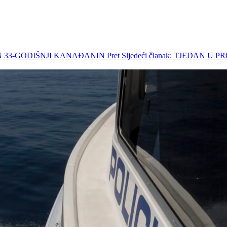
ĆEN 33-GODIŠNJI KANAĐANIN
Pret
Sljedeći članak: TJEDAN 