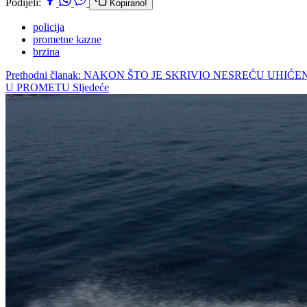
Podijeli:
Kopirano!
policija
prometne kazne
brzina
Prethodni članak: NAKON ŠTO JE SKRIVIO NESREĆU UHI
U PROMETU
Sljedeće