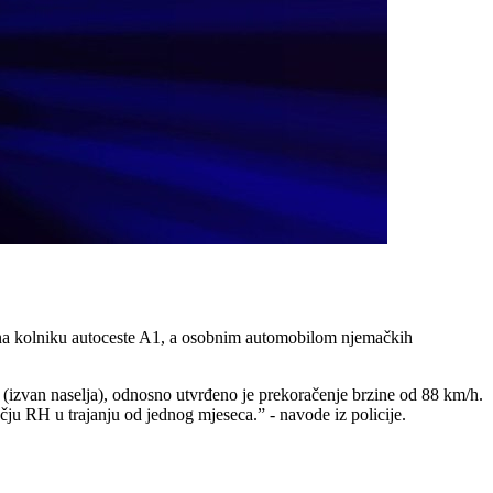
ima na kolniku autoceste A1, a osobnim automobilom njemačkih
(izvan naselja), odnosno utvrđeno je prekoračenje brzine od 88 km/h.
u RH u trajanju od jednog mjeseca.” - navode iz policije.