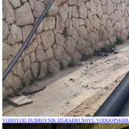
VODOVOD DUBROVNIK IZGRADIO NOVU VODOOPSKRBN