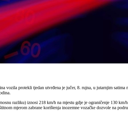
na vozila protekli tjedan utvrđena je jučer, 8. rujna, u jutarnjim sat
odina.
nosnu razliku) iznosi 218 km/h na mjestu gdje je ograničenje 130 km/h 
titnom mjerom zabrane korištenja inozemne vozačke dozvole na područj