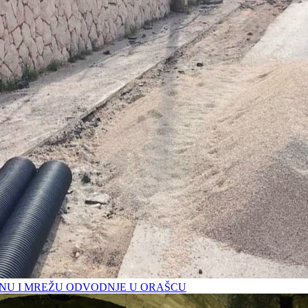
U I MREŽU ODVODNJE U ORAŠCU