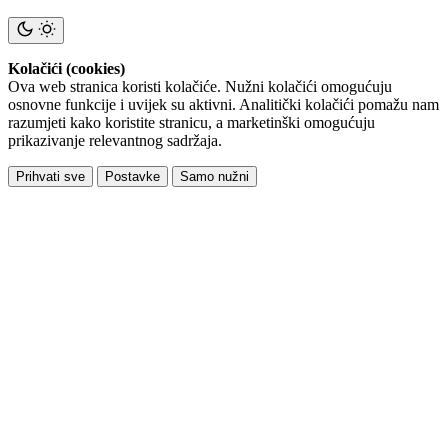
Kolačići (cookies)
Ova web stranica koristi kolačiće. Nužni kolačići omogućuju
osnovne funkcije i uvijek su aktivni. Analitički kolačići pomažu nam
razumjeti kako koristite stranicu, a marketinški omogućuju
prikazivanje relevantnog sadržaja.
Prihvati sve
Postavke
Samo nužni