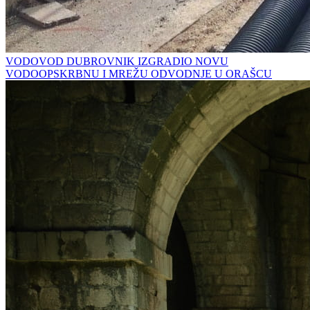
VODOVOD DUBROVNIK IZGRADIO NOVU
VODOOPSKRBNU I MREŽU ODVODNJE U ORAŠCU