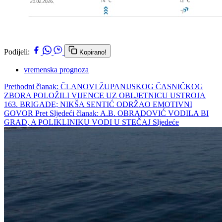
Podijeli:
Kopirano!
vremenska prognoza
Prethodni članak: ČLANOVI ŽUPANIJSKOG ČASNIČKOG
ZBORA POLOŽILI VIJENCE UZ OBLJETNICU USTROJA
163. BRIGADE; NIKŠA SENTIĆ ODRŽAO EMOTIVNI
GOVOR
Pret
Sljedeći članak: A.B. OBRADOVIĆ VODILA BI
GRAD, A POLIKLINIKU VODI U STEČAJ
Sljedeće