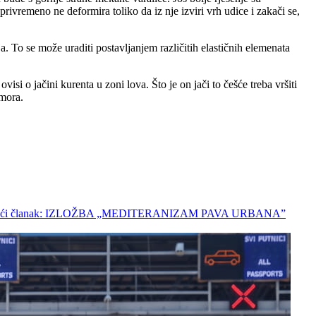
rivremeno ne deformira toliko da iz nje izviri vrh udice i zakači se,
 To se može uraditi postavljanjem različitih elastičnih elemenata
isi o jačini kurenta u zoni lova. Što je on jači to češće treba vršiti
 mora.
deći članak: IZLOŽBA „MEDITERANIZAM PAVA URBANA”