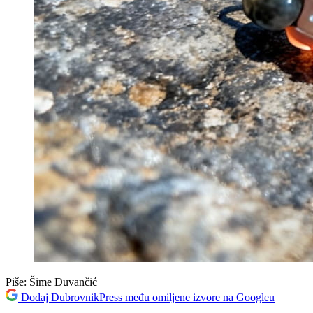
Piše:
Šime Duvančić
Dodaj DubrovnikPress među omiljene izvore na Googleu