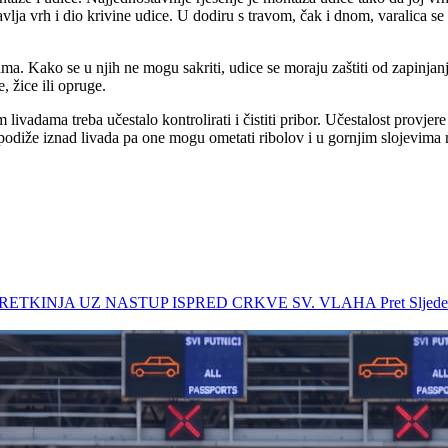
lja vrh i dio krivine udice. U dodiru s travom, čak i dnom, varalica se p
Kako se u njih ne mogu sakriti, udice se moraju zaštiti od zapinjanja.
, žice ili opruge.
adama treba učestalo kontrolirati i čistiti pribor. Učestalost provjere ov
 i podiže iznad livada pa one mogu ometati ribolov i u gornjim slojevima
ORETKINJA UZ NASTUP ISPRED CRKVE SV. VLAHA
Pret
Slje