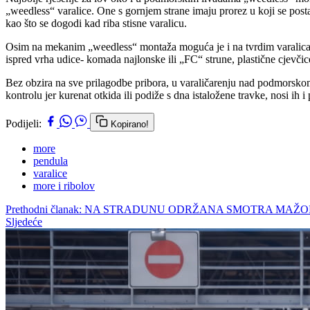
„weedless“ varalice. One s gornjem strane imaju prorez u koji se postav
kao što se dogodi kad riba stisne varalicu.
Osim na mekanim „weedless“ montaža moguća je i na tvrdim varalicama. 
ispred vrha udice- komada najlonske ili „FC“ strune, plastične cjevčice
Bez obzira na sve prilagodbe pribora, u varaličarenju nad podmorskom liv
kontrolu jer kurenat otkida ili podiže s dna istaložene travke, nosi ih
Podijeli:
Kopirano!
more
pendula
varalice
more i ribolov
Prethodni članak: NA STRADUNU ODRŽANA SMOTRA MAŽ
Sljedeće