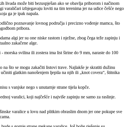
ih livada može biti bezuspješan ako se obavlja priborom i načinom
varaličari izbjegavaju loviti na tim terenima jer na udice češće nego
koja ga je ipak napala.
va odlično poznavanje lovnog područja i precizno vođenje mamca, što
ilagodbom pribora.
vadama algi jer su one niske rastom i nježne, zbog čega teže zapinju i
ntualno zakačene alge.
morska svilina ili zostera ima list širine do 9 mm, naraste do 100
na što se mogu zakačiti listovi trave. Najlakše je skratiti dužinu
činiti glatkim nanošenjem ljepila na njih ili „knot covera“, štitnika
nisu s vanjske nego s unutarnje strane tijela kopče.
oj varalici, koji najčešće i najviše zapinju ne samo za raslinje.
vršinske varalice u lovu nad plitkim obraslim dnom jer one pokupe sve
icama.
bude s gornje strane mekane varalice. Još bolje rješenje su