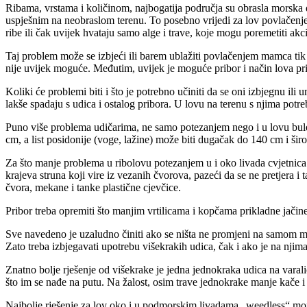
Ribama, vrstama i količinom, najbogatija područja su obrasla morska
uspješnim na neobraslom terenu. To posebno vrijedi za lov povlačenje
ribe ili čak uvijek hvataju samo alge i trave, koje mogu poremetiti akci
Taj problem može se izbjeći ili barem ublažiti povlačenjem mamca tik 
nije uvijek moguće. Međutim, uvijek je moguće pribor i način lova pril
Koliki će problemi biti i što je potrebno učiniti da se oni izbjegnu il
lakše spadaju s udica i ostalog pribora. U lovu na terenu s njima potre
Puno više problema udičarima, ne samo potezanjem nego i u lovu bulent
cm, a list posidonije (voge, lažine) može biti dugačak do 140 cm i ši
Za što manje problema u ribolovu potezanjem u i oko livada cvjetnica ne
krajeva struna koji vire iz vezanih čvorova, pazeći da se ne pretjera i
čvora, mekane i tanke plastične cjevčice.
Pribor treba opremiti što manjim vrtilicama i kopčama prikladne jačine.
Sve navedeno je uzaludno činiti ako se ništa ne promjeni na samom mam
Zato treba izbjegavati upotrebu višekrakih udica, čak i ako je na njim
Znatno bolje rješenje od višekrake je jedna jednokraka udica na varali
što im se nađe na putu. Na žalost, osim trave jednokrake manje kače i ri
Najbolje rješenje za lov oko i u podmorskim livadama „weedless“ monta