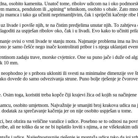
 dna, osobito kamenita. Unatoč tome, ribolov udicom na i oko podmorsk
m mamca, pendulom ili „spining“ tehnikom, osobito s obale. Zato mnogi 
ju mamca i tako ga učiniti neprimamljivim, čak i spriječiti kačenje ribe 
uz livade i poviše njih, te na čistim predjelima unutar njih. To zahtje
agoditi za uspješan ribolov oko, čak i u livadi. Evo kako to učiniti pr
i umanje ovisi o vrsti livade te stanju mora. Najmanje problema ima na li
bno je samo češće nego inače kontrolirati pribor i s njega uklanjati eve
inom zadaju trave, morske cvjetnice. One su puno jače i duže od algi - 
rok 10 mm.
ophodno je s pribora ukloniti ili svesti na minimalne dimenzije sve što 
 tako dovede do samo odvezivanja strune. Puno bolje rješenje je čvorove u
 Osim toga, koristiti treba kopče čiji krajevi žica od kojih su načinjene 
cu, osobito umjetnom. Najvažnije je smanjiti broj krakova udica na jedn
a dodatak za sprečavanje kačenja jer on nije osobito uspješan u tome.
ci, bez obzira na veličine varalice i udice. Posebno se to odnosi na po
be, ali ne toliko da se ne bi isplatilo loviti s njima, a ne višekrakim ud
že i udice. Najjednostavnije rješenje je montaža udice tako da joj vrh 