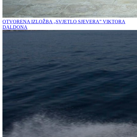
OTVORENA IZLOŽBA „SVJETLO SJEVERA” VIKTORA
DALDONA