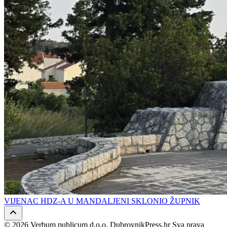
VIJENAC HDZ-A U MANDALJENI SKLONIO ŽUPNIK
© 2026 Verbum publicum d.o.o. DubrovnikPress.hr Sva prava