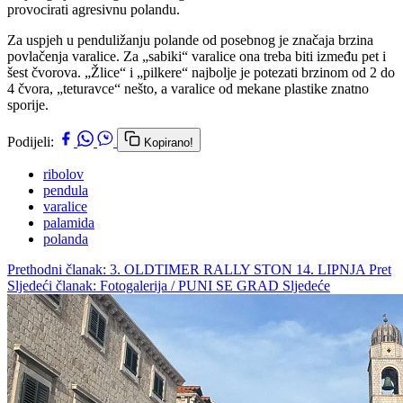
provocirati agresivnu polandu.
Za uspjeh u penduližanju polande od posebnog je značaja brzina
povlačenja varalice. Za „sabiki“ varalice ona treba biti između pet i
šest čvorova. „Žlice“ i „pilkere“ najbolje je potezati brzinom od 2 do
4 čvora, „teturavce“ nešto, a varalice od mekane plastike znatno
sporije.
Podijeli:
Kopirano!
ribolov
pendula
varalice
palamida
polanda
Prethodni članak: 3. OLDTIMER RALLY STON 14. LIPNJA
Pret
Sljedeći članak: Fotogalerija / PUNI SE GRAD
Sljedeće