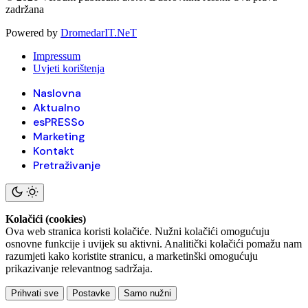
zadržana
Powered by
DromedarIT.NeT
Impressum
Uvjeti korištenja
Naslovna
Aktualno
esPRESSo
Marketing
Kontakt
Pretraživanje
Kolačići (cookies)
Ova web stranica koristi kolačiće. Nužni kolačići omogućuju
osnovne funkcije i uvijek su aktivni. Analitički kolačići pomažu nam
razumjeti kako koristite stranicu, a marketinški omogućuju
prikazivanje relevantnog sadržaja.
Prihvati sve
Postavke
Samo nužni