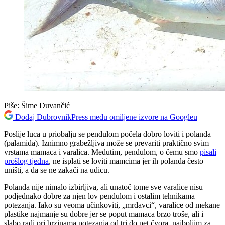
Piše:
Šime Duvančić
Dodaj DubrovnikPress među omiljene izvore na Googleu
Poslije luca u priobalju se pendulom počela dobro loviti i polanda
(palamida). Iznimno grabežljiva može se prevariti praktično svim
vrstama mamaca i varalica. Međutim, pendulom, o čemu smo
pisali
prošlog tjedna
, ne isplati se loviti mamcima jer ih polanda često
uništi, a da se ne zakači na udicu.
Polanda nije nimalo izbirljiva, ali unatoč tome sve varalice nisu
podjednako dobre za njen lov pendulom i ostalim tehnikama
potezanja. Iako su veoma učinkoviti, „mrdavci“, varalice od mekane
plastike najmanje su dobre jer se poput mamaca brzo troše, ali i
slabo radi pri brzinama potezanja od tri do pet čvora, najboljim za