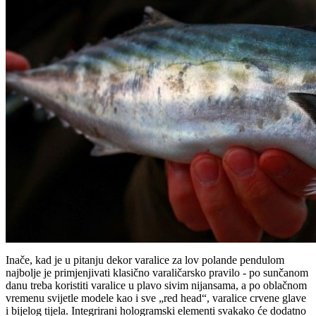
Inače, kad je u pitanju dekor varalice za lov polande pendulom
najbolje je primjenjivati klasično varaličarsko pravilo - po sunčanom
danu treba koristiti varalice u plavo sivim nijansama, a po oblačnom
vremenu svijetle modele kao i sve „red head“, varalice crvene glave
i bijelog tijela. Integrirani hologramski elementi svakako će dodatno