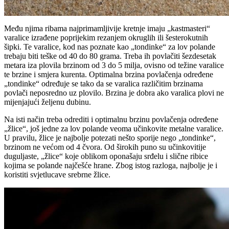
Među njima ribama najprimamljivije kretnje imaju „kastmasteri“
varalice izrađene poprijekim rezanjem okruglih ili šesterokutnih
šipki. Te varalice, kod nas poznate kao „tondinke“ za lov polande
trebaju biti teške od 40 do 80 grama. Treba ih povlačiti šezdesetak
metara iza plovila brzinom od 3 do 5 milja, ovisno od težine varalice
te brzine i smjera kurenta. Optimalna brzina povlačenja određene
„tondinke“ određuje se tako da se varalica različitim brzinama
povlači neposredno uz plovilo. Brzina je dobra ako varalica plovi ne
mijenjajući željenu dubinu.
Na isti način treba odrediti i optimalnu brzinu povlačenja određene
„žlice“, još jedne za lov polande veoma učinkovite metalne varalice.
U pravilu, žlice je najbolje potezati nešto sporije nego „tondinke“,
brzinom ne većom od 4 čvora. Od širokih puno su učinkovitije
duguljaste, „žlice“ koje oblikom oponašaju srđelu i slične ribice
kojima se polande najčešće hrane. Zbog istog razloga, najbolje je i
koristiti svjetlucave srebrne žlice.