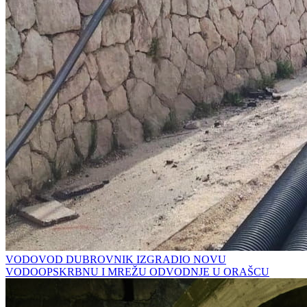
VODOVOD DUBROVNIK IZGRADIO NOVU
VODOOPSKRBNU I MREŽU ODVODNJE U ORAŠCU