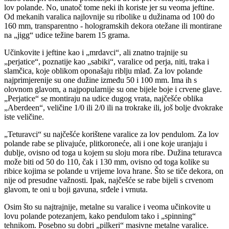
lov polande. No, unatoč tome neki ih koriste jer su veoma jeftine.
Od mekanih varalica najlovnije su ribolike u dužinama od 100 do
160 mm, transparentno - hologramskih dekora otežane ili montirane
na „jigg“ udice težine barem 15 grama.
Učinkovite i jeftine kao i „mrdavci“, ali znatno trajnije su
„perjatice“, poznatije kao „sabiki“, varalice od perja, niti, traka i
slamčica, koje oblikom oponašaju riblju mlađ. Za lov polande
najprimjerenije su one dužine između 50 i 100 mm. Ima ih s
olovnom glavom, a najpopularnije su one bijele boje i crvene glave.
„Perjatice“ se montiraju na udice dugog vrata, najčešće oblika
„Aberdeen“, veličine 1/0 ili 2/0 ili na trokrake ili, još bolje dvokrake
iste veličine.
„Teturavci“ su najčešće korištene varalice za lov pendulom. Za lov
polande rabe se plivajuće, plitkoroneće, ali i one koje uranjaju i
dublje, ovisno od toga u kojem su sloju mora ribe. Dužina teturavca
može biti od 50 do 110, čak i 130 mm, ovisno od toga kolike su
ribice kojima se polande u vrijeme lova hrane. Što se tiče dekora, on
nije od presudne važnosti. Ipak, najčešće se rabe bijeli s crvenom
glavom, te oni u boji gavuna, srđele i vrnuta.
Osim što su najtrajnije, metalne su varalice i veoma učinkovite u
lovu polande potezanjem, kako pendulom tako i „spinning“
tehnikom. Posebno su dobri „pilkeri“ masivne metalne varalice.