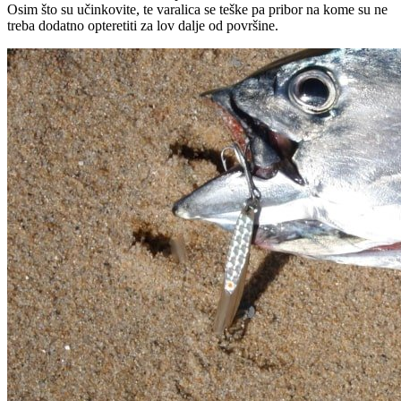
Osim što su učinkovite, te varalica se teške pa pribor na kome su ne
treba dodatno opteretiti za lov dalje od površine.