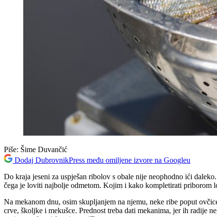
Piše:
Šime Duvančić
Dodaj DubrovnikPress među omiljene izvore na Googleu
Do kraja jeseni za uspješan ribolov s obale nije neophodno ići daleko
čega je loviti najbolje odmetom. Kojim i kako kompletirati priborom lo
Na mekanom dnu, osim skupljanjem na njemu, neke ribe poput ovčice i
crve, školjke i mekušce. Prednost treba dati mekanima, jer ih radije n