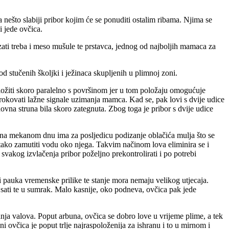
a nešto slabiji pribor kojim će se ponuditi ostalim ribama. Njima se
i jede ovčica.
Vezati treba i meso mušule te prstavca, jednog od najboljih mamaca za
d stučenih školjki i ježinaca skupljenih u plimnoj zoni.
ložiti skoro paralelno s površinom jer u tom položaju omogućuje
uzrokovati lažne signale uzimanja mamca. Kad se, pak lovi s dvije udice
ovna struna bila skoro zategnuta. Zbog toga je pribor s dvije udice
t na mekanom dnu ima za posljedicu podizanje oblačića mulja što se
tako zamutiti vodu oko njega. Takvim načinom lova eliminira se i
e svakog izvlačenja pribor poželjno prekontrolirati i po potrebi
 pauka vremenske prilike te stanje mora nemaju velikog utjecaja.
1 sati te u sumrak. Malo kasnije, oko podneva, ovčica pak jede
vanja valova. Poput arbuna, ovčica se dobro love u vrijeme plime, a tek
ni ovčica je poput trlje najraspoloženija za ishranu i to u mirnom i