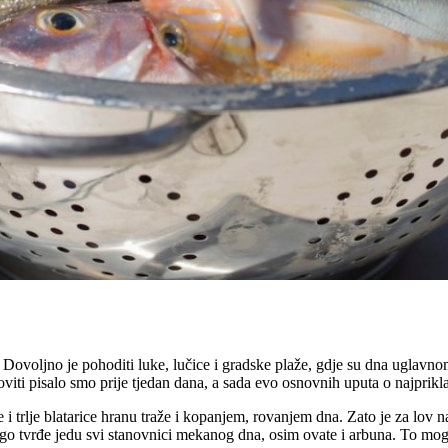
. Dovoljno je pohoditi luke, lučice i gradske plaže, gdje su dna uglavn
viti pisalo smo prije tjedan dana, a sada evo osnovnih uputa o najprikl
 trlje blatarice hranu traže i kopanjem, rovanjem dna. Zato je za lov 
ego tvrđe jedu svi stanovnici mekanog dna, osim ovate i arbuna. To mogu 