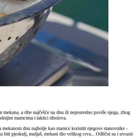
om mekana, a ribe najčešće na dnu ili neposredno poviše njega, zbog
adnijim mamcima i taktici ribolova.
na mekanom dnu najbolje kao mamce koristiti njegove stanovnike -
biti pjeskulj, muljaš, mekani dio velikog crva... Odlični su i uvozni