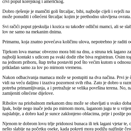
crvi poput korejskog i američkog.
Dobro rješenje je mamčiti goli štrcaljac, bibi, najbolje cijeli i svjež
može ponuditi i oštećeni štrcaljac kojim je prethodno ulovljena ovrata
Svi račići poput pjeskulja i kozica su također odlični mamci, ali se sl
lov ne samo na mekanim dnima.
Primamu, koja znatno povećava količinu ulova, nepotrebno je raditi od 
Tijekom lova mamac obvezno mora biti na dnu, a struna tek lagano za
najbolji kontakt s udicom pa svaki dodir ribe biva registriran. Osim t
na jednom priboru, štap treba postaviti pod što većim kutom u odnosu 
prikladan samo za lov po mirnom vremenu.
Nakon odbacivanja mamaca može se postupiti na dva načina. Prvi je če
vidi na veću daljinu i izaziva pozornost svih riba. Zato je dobro u 
potreba primamljivanja, a i pretražuje se velika površina terena. No, na
zamijeniti oštećene dijelove.
Ribolov na priobalnom mekanom dnu može se obavljati u svako doba dan
Ipak, bolje nego inače jedu po mirnom moru, laganom jugu te u vrijeme 
najslabije, a dobro kad je sunce zaklonjeno oblacima, prije i poslije
Njenom te dobrom lovu trlje pridonosi bunaca ili tek lagani vjetar te,
nešto slabije na početku oseke, kada pokreti mora podižu najfinije čest