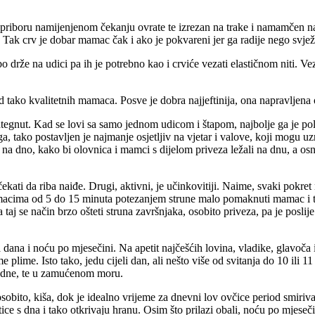
i na priboru namijenjenom čekanju ovrate te izrezan na trake i namamčen n
. Tak crv je dobar mamac čak i ako je pokvareni jer ga radije nego svjež
abo drže na udici pa ih je potrebno kao i crviće vezati elastičnom niti. 
tako kvalitetnih mamaca. Posve je dobra najjeftinija, ona napravljena o
tegnut. Kad se lovi sa samo jednom udicom i štapom, najbolje ga je po
oga, tako postavljen je najmanje osjetljiv na vjetar i valove, koji mogu 
na dno, kako bi olovnica i mamci s dijelom priveza ležali na dnu, a osn
kati da riba naiđe. Drugi, aktivni, je učinkovitiji. Naime, svaki pokre
razmacima od 5 do 15 minuta potezanjem strune malo pomaknuti mamac i 
 taj se način brzo ošteti struna završnjaka, osobito priveza, pa je poslij
a i noću po mjesečini. Na apetit najčešćih lovina, vladike, glavoča i
plime. Isto tako, jedu cijeli dan, ali nešto više od svitanja do 10 ili 1
 podne, te u zamućenom moru.
 osobito, kiša, dok je idealno vrijeme za dnevni lov ovčice period smiri
ice s dna i tako otkrivaju hranu. Osim što prilazi obali, noću po mjeseči