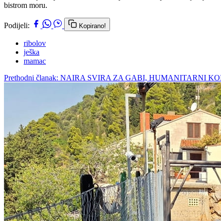
bistrom moru.
Podijeli:
Kopirano!
ribolov
ješka
mamac
Prethodni članak: NAIRA SVIRA ZA GABI, HUMANITARNI 