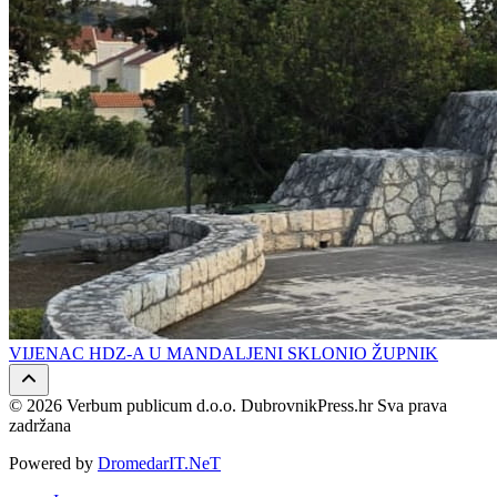
VIJENAC HDZ-A U MANDALJENI SKLONIO ŽUPNIK
© 2026 Verbum publicum d.o.o. DubrovnikPress.hr Sva prava
zadržana
Powered by
DromedarIT.NeT