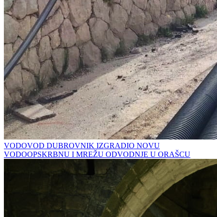
VODOVOD DUBROVNIK IZGRADIO NOVU
VODOOPSKRBNU I MREŽU ODVODNJE U ORAŠCU