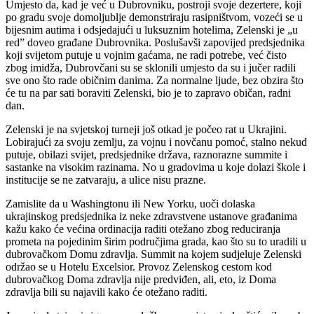
Umjesto da, kad je već u Dubrovniku, postroji svoje dezertere, koji
po gradu svoje domoljublje demonstriraju rasipništvom, vozeći se u
bijesnim autima i odsjedajući u luksuznim hotelima, Zelenski je „u
red” doveo građane Dubrovnika. Poslušavši zapovijed predsjednika
koji svijetom putuje u vojnim gaćama, ne radi potrebe, već čisto
zbog imidža, Dubrovčani su se sklonili umjesto da su i jučer radili
sve ono što rade običnim danima. Za normalne ljude, bez obzira što
će tu na par sati boraviti Zelenski, bio je to zapravo običan, radni
dan.
Zelenski je na svjetskoj turneji još otkad je počeo rat u Ukrajini.
Lobirajući za svoju zemlju, za vojnu i novčanu pomoć, stalno nekud
putuje, obilazi svijet, predsjednike država, raznorazne summite i
sastanke na visokim razinama. No u gradovima u koje dolazi škole i
institucije se ne zatvaraju, a ulice nisu prazne.
Zamislite da u Washingtonu ili New Yorku, uoči dolaska
ukrajinskog predsjednika iz neke zdravstvene ustanove građanima
kažu kako će većina ordinacija raditi otežano zbog reduciranja
prometa na pojedinim širim područjima grada, kao što su to uradili u
dubrovačkom Domu zdravlja. Summit na kojem sudjeluje Zelenski
održao se u Hotelu Excelsior. Provoz Zelenskog cestom kod
dubrovačkog Doma zdravlja nije predviđen, ali, eto, iz Doma
zdravlja bili su najavili kako će otežano raditi.