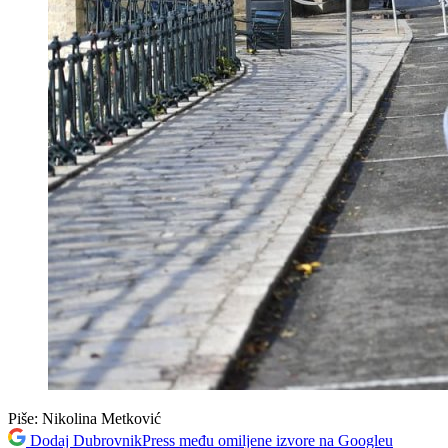
Piše:
Nikolina Metković
Dodaj DubrovnikPress među omiljene izvore na Googleu