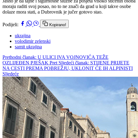
Jasno je da tajne i sigurnosne službe za posjeta visoko štićenih osoba
moraju raditi svoj posao, no to ne znači da grad u koji takve osobe
dolaze mora stati, a Dubrovnik je jučer gotovo stao.
Podijeli:
Kopirano!
ukrajina
volodimir zelenski
samit ukrajina
Prethodni članak: U ULICI IVA VOJNOVIĆA TEŽE
OZLIJEĐEN PJEŠAK
Pret
Sljedeći članak: STIJENE PRIJETE
NA CESTI PREMA POBREŽJU, UKLONIT ĆE IH ALPINISTI
Sljedeće