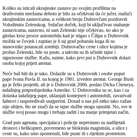
Koliko su isticali ukrajinske zastave po svojim profilima na
društvenim mrežama deboto je bilo za očekivati da će jučer, mašući
ukrajinskim zastavicama, u velikom broju Dubrovčani pozdraviti
Volodimira Zelenskog. Srdačan doček, koji bi uključivao mahanje
zastavicama, naravno, ni sam Zelenski nije očekivao, no ako je
gledao kroz prozor automobila kad je stigao s Čilipa u Dubrovnik
možda se čovjek i zapitao je li taj grad poharala kuga ili su
stanovnike potaracali zombiji. Dubrovačke ceste i ulice kojima je
prošao Zelenski, bile su puste, a takvim su ih učinile tajne i
sigurnosne službe. Kažu, naime, kako prvi put u Dubrovnik dolazi
osoba kojoj prijeti atentat.
Neće baš biti da je tako. Dolazile su u Dubrovnik i osobe poput
pape Ivana Pavla II. na kojeg je 1981. izveden atentat. George Bush
ga je želio posjetiti, ali je u Dubrovnik 2006. poslao Dicka Cheneya,
tadašnjeg potpredsjednika Amerike. U Dubrovniku su se, kao i za
dolaska tadašnjeg pape, uklanjali kontejneri i automobili, zavarivali
šahtovi i raspoređivali snajperisti. Dosad u nas još nitko tako važan
nije ubijen, što ne znači da se tajne službe mogu opustiti. No, sve te
službe svoj posao mogu i trebaju raditi i na manje primjetan način.
Grad pun agenata, specijalaca i policije neprestano su nadlijetali
dronovi i helikopteri, povremeno se blokirala magistrala, a ulice i
ceste su, kako smo spomenuli, bile puste ili s rijetkim prometom.