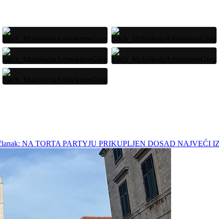
ći članak: NA TORTA PARTYJU PRIKUPLJEN DOSAD NAJVEĆI 