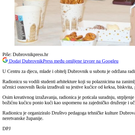
Piše:
Dubrovnikpress.hr
Dodaj DubrovnikPress među omiljene izvore na Googleu
U Centru za djecu, mlade i obitelj Dubrovnik u subotu je održana rad
Radionicu su vodili studenti arhitekture koji su polaznicima na zanimlj
učenici osnovnih škola izrađivali su jestive kućice od keksa, biskvita,
Osim kreativnog izražavanja, radionica je poticala suradnju, strpljenj
božićnu kućicu ponio kući kao uspomenu na zajedničko druženje i uč
Radionicu je organiziralo Društvo pedagoga tehničke kulture Dubrov
neretvanske županije.
DPJ