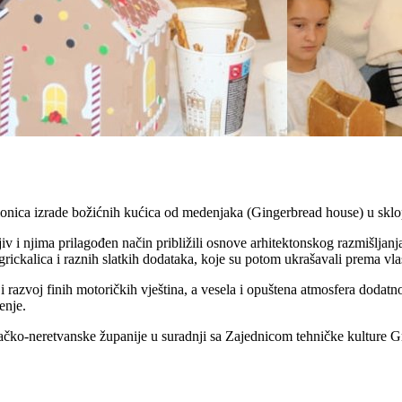
ionica izrade božićnih kućica od medenjaka (Gingerbread house) u sklo
iv i njima prilagođen način približili osnove arhitektonskog razmišljanj
 grickalica i raznih slatkih dodataka, koje su potom ukrašavali prema vla
e i razvoj finih motoričkih vještina, a vesela i opuštena atmosfera doda
enje.
ačko-neretvanske županije u suradnji sa Zajednicom tehničke kulture