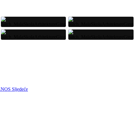
IZNOS
Sljedeće