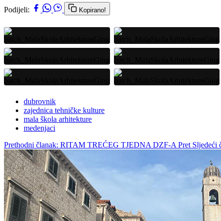
Podijeli:
Kopirano!
dubrovnik
zajednica tehničke kulture
mala škola arhitekture
medenjaci
Prethodni članak: RITAM TREĆEG TJEDNA DZF-A
Pret
Sljede