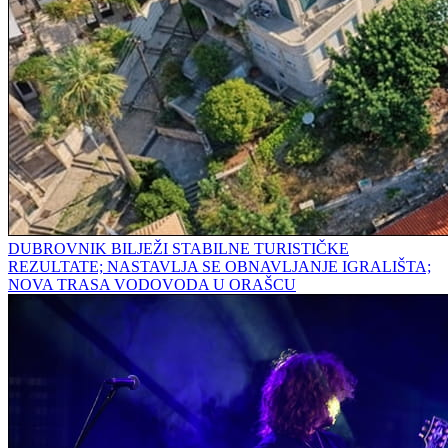
DUBROVNIK BILJEŽI STABILNE TURISTIČKE
REZULTATE; NASTAVLJA SE OBNAVLJANJE IGRALIŠTA;
NOVA TRASA VODOVODA U ORAŠCU