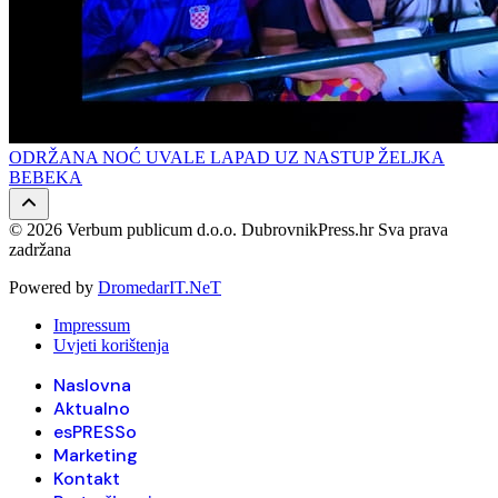
ODRŽANA NOĆ UVALE LAPAD UZ NASTUP ŽELJKA
BEBEKA
© 2026 Verbum publicum d.o.o. DubrovnikPress.hr Sva prava
zadržana
Powered by
DromedarIT.NeT
Impressum
Uvjeti korištenja
Naslovna
Aktualno
esPRESSo
Marketing
Kontakt