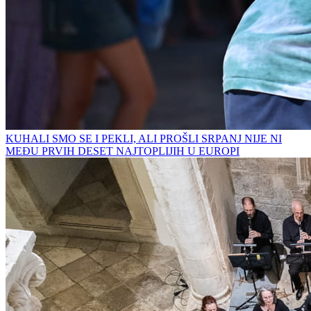
KUHALI SMO SE I PEKLI, ALI PROŠLI SRPANJ NIJE NI
MEĐU PRVIH DESET NAJTOPLIJIH U EUROPI