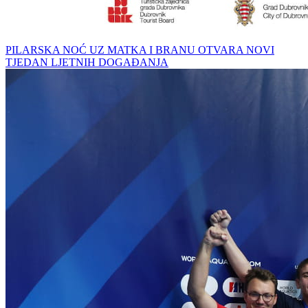
PILARSKA NOĆ UZ MATKA I BRANU OTVARA NOVI
TJEDAN LJETNIH DOGAĐANJA