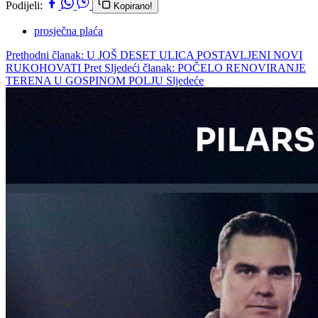
Podijeli:
Kopirano!
prosječna plaća
Prethodni članak: U JOŠ DESET ULICA POSTAVLJENI NOVI
RUKOHOVATI
Pret
Sljedeći članak: POČELO RENOVIRANJE
TERENA U GOSPINOM POLJU
Sljedeće