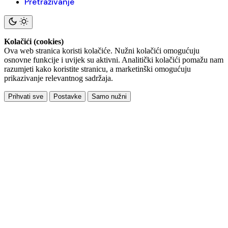
Pretraživanje
Kolačići (cookies)
Ova web stranica koristi kolačiće. Nužni kolačići omogućuju
osnovne funkcije i uvijek su aktivni. Analitički kolačići pomažu nam
razumjeti kako koristite stranicu, a marketinški omogućuju
prikazivanje relevantnog sadržaja.
Prihvati sve
Postavke
Samo nužni