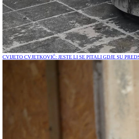
CVIJETO CVJETKOVIĆ: JESTE LI SE PITALI GDJE SU PRE