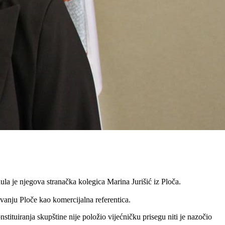
a je njegova stranačka kolegica Marina Jurišić iz Ploča.
anju Ploče kao komercijalna referentica.
ituiranja skupštine nije položio vijećničku prisegu niti je nazočio