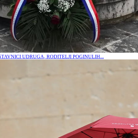
DSTAVNICI UDRUGA, RODITELJI POGINULIH...