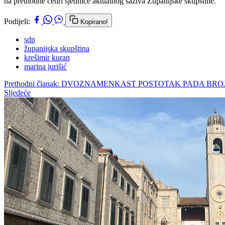
na prethodne četiri sjednice aktualnog saziva Županijske skupštine.
Podijeli:
Kopirano!
sdp
županijska skupština
krešimir kuran
marina jurišić
Prethodni članak: DVOZNAMENKAST POSTOTAK PADA BRO
Sljedeće