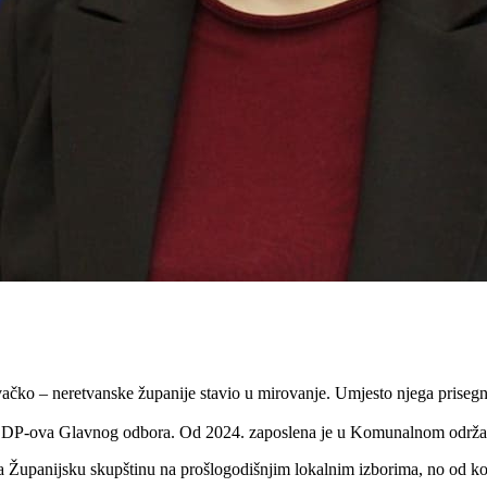
ko – neretvanske županije stavio u mirovanje. Umjesto njega prisegnul
ca SDP-ova Glavnog odbora. Od 2024. zaposlena je u Komunalnom održav
Županijsku skupštinu na prošlogodišnjim lokalnim izborima, no od konst