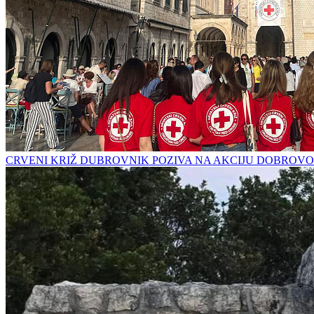
CRVENI KRIŽ DUBROVNIK POZIVA NA AKCIJU DOBROVO