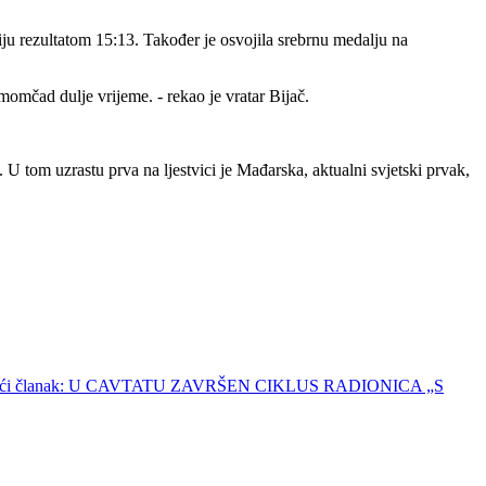
liju rezultatom 15:13. Također je osvojila srebrnu medalju na
omčad dulje vrijeme. - rekao je vratar Bijač.
U tom uzrastu prva na ljestvici je Mađarska, aktualni svjetski prvak,
deći članak: U CAVTATU ZAVRŠEN CIKLUS RADIONICA „S