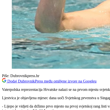
Piše:
Dubrovnikpress.hr
Dodaj DubrovnikPress među omiljene izvore na Googleu
Vaterpolska reprezentacija Hrvatske nalazi se na prvom mjestu svjetsk
Ljestvica je objavljena mjesec dana uoči Svjetskog prvenstva u Singa
- Lijepo je vidjeti da držimo prvo mjesto na prvoj svjetskoj rang listi