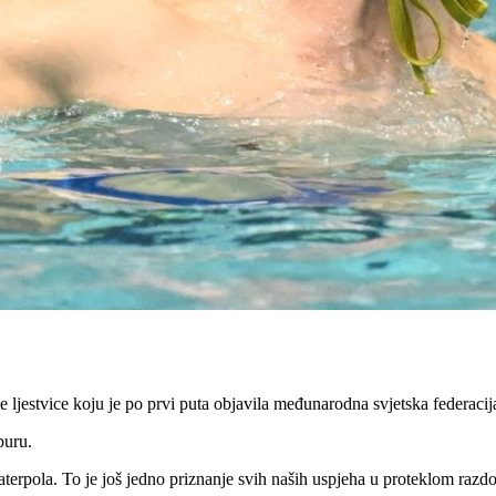
e ljestvice koju je po prvi puta objavila međunarodna svjetska federaci
puru.
 vaterpola. To je još jedno priznanje svih naših uspjeha u proteklom razd