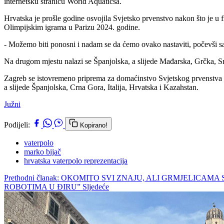
internetsku stranicu World Aquaticsa.
Hrvatska je prošle godine osvojila Svjetsko prvenstvo nakon što je u fi
Olimpijskim igrama u Parizu 2024. godine.
- Možemo biti ponosni i nadam se da ćemo ovako nastaviti, počevši sa
Na drugom mjestu nalazi se Španjolska, a slijede Mađarska, Grčka, Srb
Zagreb se istovremeno priprema za domaćinstvo Svjetskog prvenstva rep
a slijede Španjolska, Crna Gora, Italija, Hrvatska i Kazahstan.
Južni
Podijeli:
Kopirano!
vaterpolo
marko bijač
hrvatska vaterpolo reprezentacija
Prethodni članak: OKOMITO SVI ZNAJU, ALI GRMJELIC
ROBOTIMA U ĐIRU”
Sljedeće