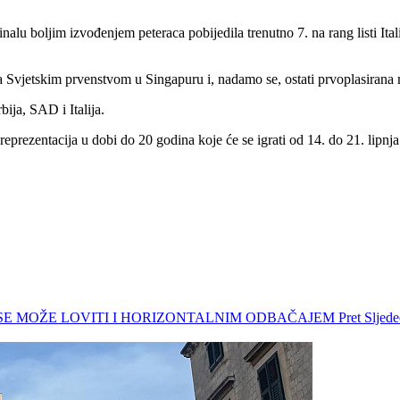
nalu boljim izvođenjem peteraca pobijedila trenutno 7. na rang listi Ita
 Svjetskim prvenstvom u Singapuru i, nadamo se, ostati prvoplasirana m
ija, SAD i Italija.
rezentacija u dobi do 20 godina koje će se igrati od 14. do 21. lipnja. 
AMA SE MOŽE LOVITI I HORIZONTALNIM ODBAČAJEM
Pret
Slje