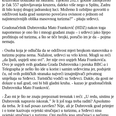
kruzerskih dolazaka na Jadranu. Tijekom 2025. godine zabilježeno
je čak 557 uplovljavanja kruzera, daleko više nego u Splitu, Zadru
ili bilo kojoj drugoj jadranskoj luci. Možemo li ozbiljno govoriti o
održivosti kada grad sustavno povećava ovisnost o jednom od
najintenzivnijih oblika masovnog turizma?” - pitaju srđevci.
Gradonačelnik Dubrovnika Mato Franković (HDZ) nakon toga
napomenuo je ono što i mnogi građani znaju – i srđevci jako lijepo
profitiraju od turizma, a što se tiče brojki, poručio im je da – pojma
nemaju.
- Osoba koja je odlučila da se održivost mjeri brojkom stanovnika o
turizmu pojma nema. Nažalost, srđevci su vrlo kivni. Mogli su reći
„da ljudi, uspjeli smo svi”. Jer nije ovo uspjeh Mata Frankovića.
Ovo je uspjeh svih građana Grada Dubrovnika i poruka BBC-a i
Telegrapha je nešto što ide u korist i samim srđevcima jer, podsjetit
ću, od svih političkih stranaka najveći iznajmljivači privatnog
smještaja su Srđevci. Turistički vodiči su Srđevci. Dakle, da gosti ne
dolaze u naš grad, oni bi bili gladni kruha. - kazao je gradonačelnik
Dubrovnika Mato Franković.
- Žao mi je što ne znaju prepoznati trenutak i reći: „U redu, uistinu je
Dubrovnik napravio iskorak.” Je li još toga treba raditi? Apsolutno
da treba. Je li naš posao završen? Nije, ali je Dubrovnik grad primjer
i o tome kazivaju svjetski stručnjaci u turizmu, a Srđevci nisu
svjetski stručnjaci u turizmu. Oni možda jesu stručnjaci u nečemu