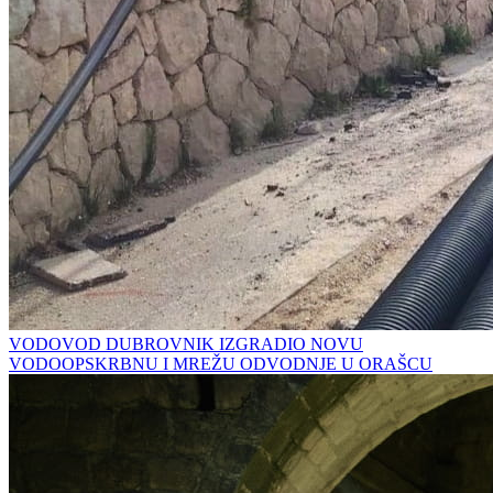
VODOVOD DUBROVNIK IZGRADIO NOVU
VODOOPSKRBNU I MREŽU ODVODNJE U ORAŠCU