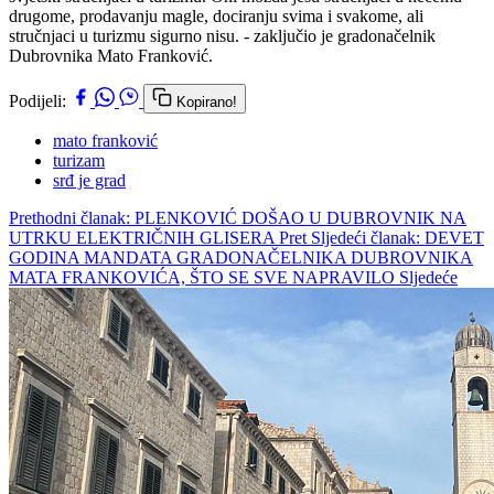
drugome, prodavanju magle, dociranju svima i svakome, ali
stručnjaci u turizmu sigurno nisu. - zaključio je gradonačelnik
Dubrovnika Mato Franković.
Podijeli:
Kopirano!
mato franković
turizam
srđ je grad
Prethodni članak: PLENKOVIĆ DOŠAO U DUBROVNIK NA
UTRKU ELEKTRIČNIH GLISERA
Pret
Sljedeći članak: DEVET
GODINA MANDATA GRADONAČELNIKA DUBROVNIKA
MATA FRANKOVIĆA, ŠTO SE SVE NAPRAVILO
Sljedeće