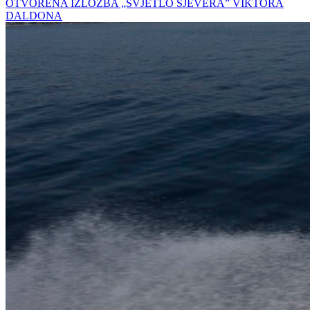
OTVORENA IZLOŽBA „SVJETLO SJEVERA” VIKTORA
DALDONA