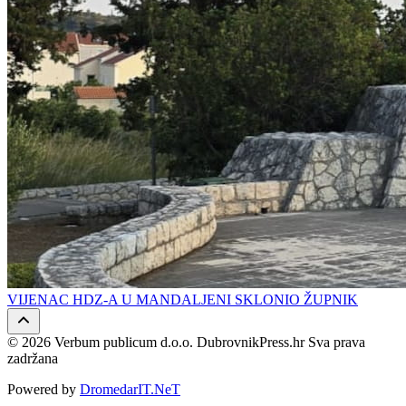
VIJENAC HDZ-A U MANDALJENI SKLONIO ŽUPNIK
© 2026 Verbum publicum d.o.o. DubrovnikPress.hr Sva prava
zadržana
Powered by
DromedarIT.NeT