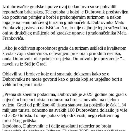
Iz dubrovačke gradske uprave ovaj tjedan prvo su se pohvalili
reportažom britanskog Telegrapha u kojoj je Dubrovnik predstavljen
kao pozitivan primjer u borbi s prekomjernim turizmom, a nakon
toga je na temu održivog turizma gradonačelnik Dubrovnika Mato
Franković gostovao na BBC-u. No, to nije najbolje leglo srđevcima,
oni su drukčijeg mišljenja od gradske uprave i gradonačelnika Mata
Frankovića.
„Ako je održivost sposobnost grada da turizam uskladi s kvalitetom
života svojih stanovnika, očuvanjem prostora i prirodnih resursa,
onda Dubrovnik nije primjer uspjeha. Dubrovnik je upozorenje.” -
naveli su iz Srđ je Grad.
Objavili su i brojeve koje oni smatraju dokazom kako se o
Dubrovniku ne može govoriti kao o gradu koji se uspješno bori s
velikim brojem turista.
„Prema službenim podacima, Dubrovnik je 2025. godine bio grad s
najvećim brojem turista u odnosu na broj stanovnika na cijelom
svijetu. Grad od približno 40 tisuća stanovnika posjetilo je čak 1,34
milijuna turista, odnosno na svakih 100 Dubrovčana dolazilo je više
od 3.350 turista. To nije pokazatelj održivosti, nego ekstremnog
turističkog pritiska.
Istodobno, Dubrovnik je i dalje apsolutni rekorder po broju