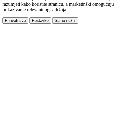
razumjeti kako koristite stranicu, a marketinški omogućuju
prikazivanje relevantnog sadržaja.
Prihvati sve
Postavke
Samo nužni