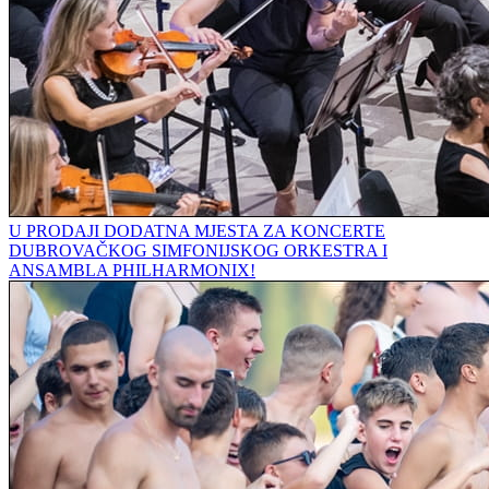
U PRODAJI DODATNA MJESTA ZA KONCERTE
DUBROVAČKOG SIMFONIJSKOG ORKESTRA I
ANSAMBLA PHILHARMONIX!