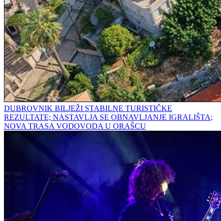
DUBROVNIK BILJEŽI STABILNE TURISTIČKE
REZULTATE; NASTAVLJA SE OBNAVLJANJE IGRALIŠTA;
NOVA TRASA VODOVODA U ORAŠCU