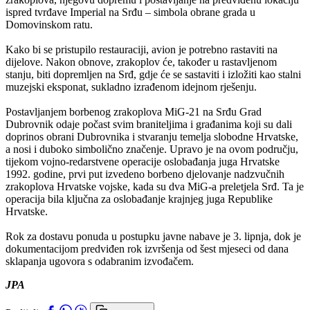
ispred tvrđave Imperial na Srđu – simbola obrane grada u
Domovinskom ratu.
Kako bi se pristupilo restauraciji, avion je potrebno rastaviti na
dijelove. Nakon obnove, zrakoplov će, također u rastavljenom
stanju, biti dopremljen na Srđ, gdje će se sastaviti i izložiti kao stalni
muzejski eksponat, sukladno izrađenom idejnom rješenju.
Postavljanjem borbenog zrakoplova MiG-21 na Srđu Grad
Dubrovnik odaje počast svim braniteljima i građanima koji su dali
doprinos obrani Dubrovnika i stvaranju temelja slobodne Hrvatske,
a nosi i duboko simbolično značenje. Upravo je na ovom području,
tijekom vojno-redarstvene operacije oslobađanja juga Hrvatske
1992. godine, prvi put izvedeno borbeno djelovanje nadzvučnih
zrakoplova Hrvatske vojske, kada su dva MiG-a preletjela Srđ. Ta je
operacija bila ključna za oslobađanje krajnjeg juga Republike
Hrvatske.
Rok za dostavu ponuda u postupku javne nabave je 3. lipnja, dok je
dokumentacijom predviđen rok izvršenja od šest mjeseci od dana
sklapanja ugovora s odabranim izvođačem.
JPA