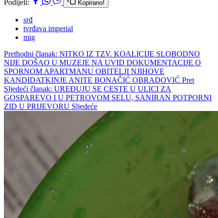
Podijeli:
Kopirano!
srđ
tvrđava imperial
mig
Prethodni članak: NITKO IZ TZV. KOALICIJE SLOBODNO
NIJE DOŠAO U MUZEJE NA UVID DOKUMENTACIJE O
SPORNOM APARTMANU OBITELJI NJIHOVE
KANDIDATKINJE ANITE BONAČIĆ OBRADOVIĆ
Pret
Sljedeći članak: UREĐUJU SE CESTE U ULICI ZA
GOSPAREVO I U PETROVOM SELU, SANIRAN POTPORNI
ZID U PRIJEVORU
Sljedeće