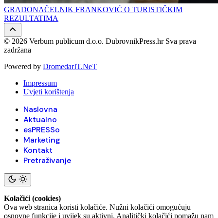
GRADONAČELNIK FRANKOVIĆ O TURISTIČKIM
REZULTATIMA
© 2026 Verbum publicum d.o.o. DubrovnikPress.hr Sva prava
zadržana
Powered by
DromedarIT.NeT
Impressum
Uvjeti korištenja
Naslovna
Aktualno
esPRESSo
Marketing
Kontakt
Pretraživanje
Kolačići (cookies)
Ova web stranica koristi kolačiće. Nužni kolačići omogućuju
osnovne funkcije i uvijek su aktivni. Analitički kolačići pomažu nam