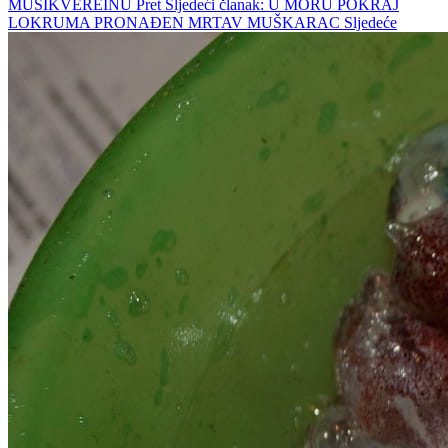
MUSIKVEREINU
Pret
Sljedeći članak: U MORU POKRAJ
LOKRUMA PRONAĐEN MRTAV MUŠKARAC
Sljedeće