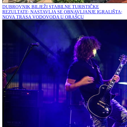
DUBROVNIK BILJEŽI STABILNE TURISTIČKE
REZULTATE; NASTAVLJA SE OBNAVLJANJE IGRALIŠTA;
NOVA TRASA VODOVODA U ORAŠCU