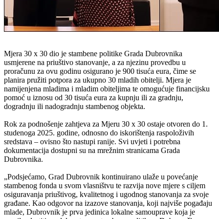
Mjera 30 x 30 dio je stambene politike Grada Dubrovnika
usmjerene na priuštivo stanovanje, a za njezinu provedbu u
proračunu za ovu godinu osigurano je 900 tisuća eura, čime se
planira pružiti potpora za ukupno 30 mladih obitelji. Mjera je
namijenjena mladima i mladim obiteljima te omogućuje financijsku
pomoć u iznosu od 30 tisuća eura za kupnju ili za gradnju,
dogradnju ili nadogradnju stambenog objekta.
Rok za podnošenje zahtjeva za Mjeru 30 x 30 ostaje otvoren do 1.
studenoga 2025. godine, odnosno do iskorištenja raspoloživih
sredstava – ovisno što nastupi ranije. Svi uvjeti i potrebna
dokumentacija dostupni su na mrežnim stranicama Grada
Dubrovnika.
„Podsjećamo, Grad Dubrovnik kontinuirano ulaže u povećanje
stambenog fonda u svom vlasništvu te razvija nove mjere s ciljem
osiguravanja priuštivog, kvalitetnog i ugodnog stanovanja za svoje
građane. Kao odgovor na izazove stanovanja, koji najviše pogađaju
mlade, Dubrovnik je prva jedinica lokalne samouprave koja je