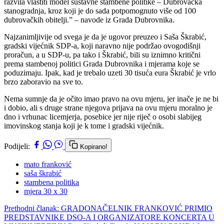
razvila vlastiti model sustavne stambene politike – Dubrovačka
stanogradnja, kroz koji je do sada potpomognuto više od 100
dubrovačkih obitelji.” – navode iz Grada Dubrovnika.
Najzanimljivije od svega je da je ugovor preuzeo i Saša Škrabić,
gradski vijećnik SDP-a, koji naravno nije podržao ovogodišnji
proračun, a u SDP-u, pa tako i Škrabić, bili su iznimno kritični
prema stambenoj politici Grada Dubrovnika i mjerama koje se
poduzimaju. Ipak, kad je trebalo uzeti 30 tisuća eura Škrabić je vrlo
brzo zaboravio na sve to.
Nema sumnje da je očito imao pravo na ovu mjeru, jer inače je ne bi
i dobio, ali s druge strane njegova prijava na ovu mjeru moralno je
dno i vrhunac licemjerja, posebice jer nije riječ o osobi slabijeg
imovinskog stanja koji je k tome i gradski vijećnik.
Podijeli:
Kopirano!
mato franković
saša škrabić
stambena politika
mjera 30 x 30
Prethodni članak: GRADONAČELNIK FRANKOVIĆ PRIMIO
PREDSTAVNIKE DSO-A I ORGANIZATORE KONCERTA U