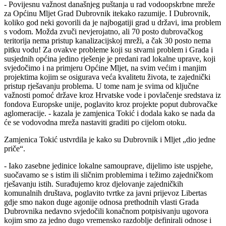
- Povijesnu važnost današnjeg puštanja u rad vodoopskrbne mreže
za Općinu Mljet Grad Dubrovnik itekako razumije. I Dubrovnik,
koliko god neki govorili da je najbogatiji grad u državi, ima problem
s vodom. Možda zvuči nevjerojatno, ali 70 posto dubrovačkog
teritorija nema pristup kanalizacijskoj mreži, a čak 30 posto nema
pitku vodu! Za ovakve probleme koji su stvarni problem i Grada i
susjednih općina jedino rješenje je predani rad lokalne uprave, koji
svjedočimo i na primjeru Općine Mljet, na svim većim i manjim
projektima kojim se osigurava veća kvalitetu života, te zajednički
pristup rješavanju problema. U tome nam je svima od ključne
važnosti pomoć države kroz Hrvatske vode i povlačenje sredstava iz
fondova Europske unije, poglavito kroz projekte poput dubrovačke
aglomeracije. - kazala je zamjenica Tokić i dodala kako se nada da
će se vodovodna mreža nastaviti graditi po cijelom otoku.
Zamjenica Tokić ustvrdila je kako su Dubrovnik i Mljet „dio jedne
priče“.
- Iako zasebne jedinice lokalne samouprave, dijelimo iste uspjehe,
suočavamo se s istim ili sličnim problemima i težimo zajedničkom
rješavanju istih. Surađujemo kroz djelovanje zajedničkih
komunalnih društava, poglavito tvrtke za javni prijevoz Libertas
gdje smo nakon duge agonije odnosa prethodnih vlasti Grada
Dubrovnika nedavno svjedočili konačnom potpisivanju ugovora
kojim smo za jedno dugo vremensko razdoblje definirali odnose i