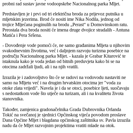
probni rad sustav javne vodoopskrbe Nacionalnog parka Mljet.
Predstavljen je i prvi od tri električna broda za prijevoz putnika u
mljetskim jezerima. Brod će nositi ime Nika Nodila, jednog od
trojice Mljećana poginulih na brodu „Perast“ u Domovinskom ratu.
Preostala dva broda nositi će imena druge dvojice stradalih - Antuna
Matića i Pera Sršena.
- Dovođenje vode pomoći će, ne samo građanima Mljeta u njihovim
svakodnevnim životima, već i daljnjem razvoju turizma posebice na
području Nacionalnog parka Mljet. - kazala je Grabar Kitarović te
istaknula kako je voda jedan od bitnih preduvjeta kako bi se na
otocima zadržali ljudi, ali i na njih vratili.
Izrazila je i zadovoljstvo što će se radovi na vodovodu nastaviti ne
samo na Mljetu već i na drugim hrvatskim otocima jer "voda za
otoke zlata vrijedi". Navela je i da se otoci, posebice ljeti, suočavaju
s nedostatkom vode što utječe na turizam, ali i na kvalitetu života
stanovnika.
Također, zamjenica gradonačelnika Grada Dubrovnika Orlanda
Tokić na svečanoj je sjednici Općinskog vijeća povodom proslave
Dana Općine Mljet i blagdana općinskog zaštitnika sv. Pavla izrazila
nadu da će Mljet razvojnim projektima vratiti mlade na otok.