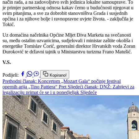
način rada, a na zadovoljstvo svih jedinica lokalne samouprave. To
je primjer partnerskog odnosa kakav ćemo u budućnosti njegovat u
svim pitanjima, a sve za dobrobit stanovništva Grada i susjednih
općina i za njihove bolje i ravnopravne uvjete života. - zaključila je
Tokić.
Uz domaćina načelnika Općine Mljet Điva Marketa na svečanosti
su, među ostalim uzvanicima, sudjelovali i ministar zaštite okoliša i
energetike Tomislav Ćorić, generalni direktor Hrvatskih voda Zoran
Đuroković te državni tajnik u Ministarstvu turizma Frano Matušić.
V.S.
Podijeli:
Kopirano!
Prethodni članak: Koncertom „Mozart Gala“ počinje festival
opernih arija „Tino Pattiera“
Pret
Sljedeći članak: DNŽ: Zahtjevi za
legalizaciju primat će se i u ponedjeljak
Sljedeće