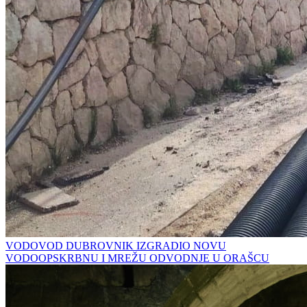
VODOVOD DUBROVNIK IZGRADIO NOVU
VODOOPSKRBNU I MREŽU ODVODNJE U ORAŠCU