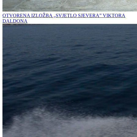
OTVORENA IZLOŽBA „SVJETLO SJEVERA” VIKTORA
DALDONA