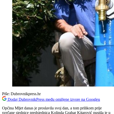
Piše:
Dubrovnikpress.hr
Dodaj DubrovnikPress među omiljene izvore na Googleu
Općina Mljet danas je proslavila svoj dan, a tom prilikom prije
svečane sjednice predsjednica Kolinda Grabar Kitarović pustila je u