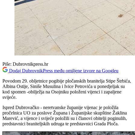
Piše:
Dubrovnikpress.hr
Dodaj DubrovnikPress među omiljene izvore na Googleu
Povodom 29. obljetnice pogibije pločanskih branitelja Stipe Štrbića,
Albina Ostije, Siniše Musulina i Ivice Petrovića u ponedjeljak su
kod spomen -obilježja na Osojniku položeni vijenci i zapaljene
svijeće.
Ispred Dubrovačko - neretvanske županije vijenac je položila
pročelnica UO za poslove Župana i Županijske skupštine Žaklina
Marević, a vijence i svijeće položili su i članovi obitelji poginulih,
predstavnici braniteljskih udruga te predstavnici Grada Ploča.