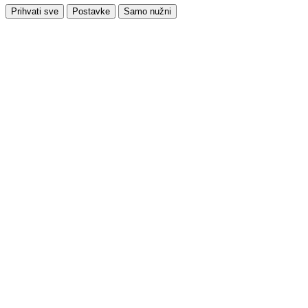
Prihvati sve
Postavke
Samo nužni