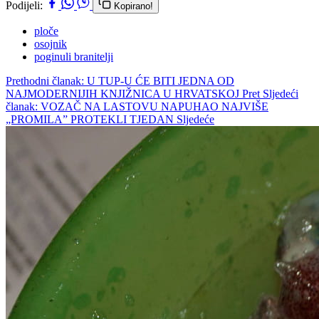
Podijeli:
Kopirano!
ploče
osojnik
poginuli branitelji
Prethodni članak: U TUP-U ĆE BITI JEDNA OD
NAJMODERNIJIH KNJIŽNICA U HRVATSKOJ
Pret
Sljedeći
članak: VOZAČ NA LASTOVU NAPUHAO NAJVIŠE
„PROMILA” PROTEKLI TJEDAN
Sljedeće