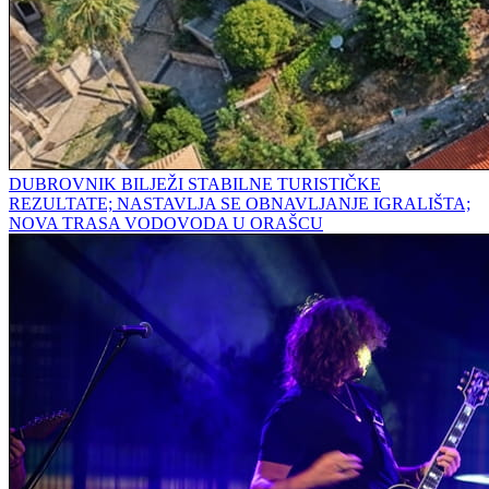
DUBROVNIK BILJEŽI STABILNE TURISTIČKE
REZULTATE; NASTAVLJA SE OBNAVLJANJE IGRALIŠTA;
NOVA TRASA VODOVODA U ORAŠCU