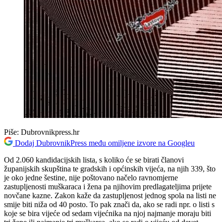
Piše:
Dubrovnikpress.hr
Dodaj DubrovnikPress među omiljene izvore na Googleu
Od 2.060 kandidacijskih lista, s koliko će se birati članovi
županijskih skupština te gradskih i općinskih vijeća, na njih 339, što
je oko jedne šestine, nije poštovano načelo ravnomjerne
zastupljenosti muškaraca i žena pa njihovim predlagateljima prijete
novčane kazne. Zakon kaže da zastupljenost jednog spola na listi ne
smije biti niža od 40 posto. To pak znači da, ako se radi npr. o listi s
koje se bira vijeće od sedam vijećnika na njoj najmanje moraju biti