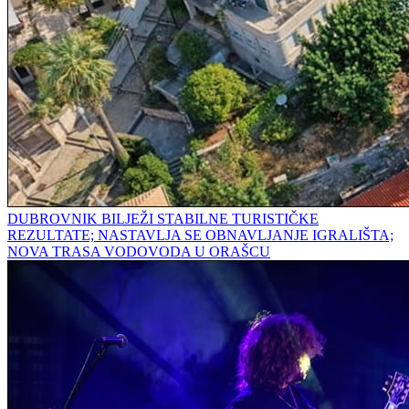
DUBROVNIK BILJEŽI STABILNE TURISTIČKE
REZULTATE; NASTAVLJA SE OBNAVLJANJE IGRALIŠTA;
NOVA TRASA VODOVODA U ORAŠCU