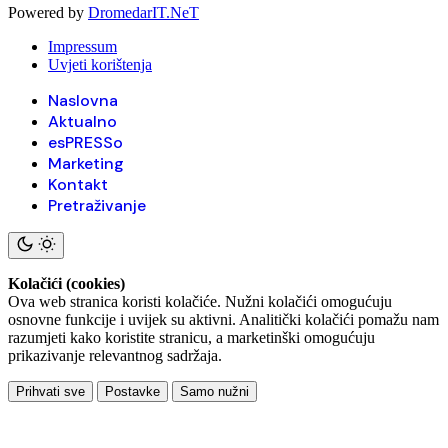
Powered by
DromedarIT.NeT
Impressum
Uvjeti korištenja
Naslovna
Aktualno
esPRESSo
Marketing
Kontakt
Pretraživanje
Kolačići (cookies)
Ova web stranica koristi kolačiće. Nužni kolačići omogućuju
osnovne funkcije i uvijek su aktivni. Analitički kolačići pomažu nam
razumjeti kako koristite stranicu, a marketinški omogućuju
prikazivanje relevantnog sadržaja.
Prihvati sve
Postavke
Samo nužni