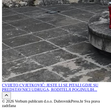
CVIJETO CVJETKOVIĆ: JESTE LI SE PITALI GDJE SU
PREDSTAVNICI UDRUGA, RODITELJI POGINULIH...
© 2026 Verbum publicum d.o.o. DubrovnikPress.hr Sva prava
zadržana