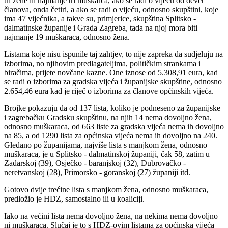
tri žene ili najmanje tri muškarca, ako se radi o vijeću od devet
članova, onda četiri, a ako se radi o vijeću, odnosno skupštini, koje
ima 47 vijećnika, a takve su, primjerice, skupština Splitsko -
dalmatinske županije i Grada Zagreba, tada na njoj mora biti
najmanje 19 muškaraca, odnosno žena.
Listama koje nisu ispunile taj zahtjev, to nije zapreka da sudjeluju na
izborima, no njihovim predlagateljima, političkim strankama i
biračima, prijete novčane kazne. One iznose od 5.308,91 eura, kad
se radi o izborima za gradska vijeća i županijske skupštine, odnosno
2.654,46 eura kad je riječ o izborima za članove općinskih vijeća.
Brojke pokazuju da od 137 lista, koliko je podneseno za županijske
i zagrebačku Gradsku skupštinu, na njih 14 nema dovoljno žena,
odnosno muškaraca, od 663 liste za gradska vijeća nema ih dovoljno
na 85, a od 1290 lista za općinska vijeća nema ih dovoljno na 240.
Gledano po županijama, najviše lista s manjkom žena, odnosno
muškaraca, je u Splitsko - dalmatinskoj županiji, čak 58, zatim u
Zadarskoj (39), Osječko - baranjskoj (32), Dubrovačko -
neretvanskoj (28), Primorsko - goranskoj (27) županiji itd.
Gotovo dvije trećine lista s manjkom žena, odnosno muškaraca,
predložio je HDZ, samostalno ili u koaliciji.
Iako na većini lista nema dovoljno žena, na nekima nema dovoljno
ni muškaraca. Slučaj je to s HDZ-ovim listama za općinska vijeća