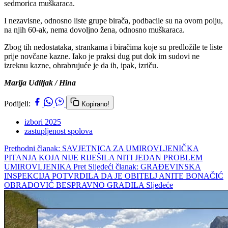
sedmorica muškaraca.
I nezavisne, odnosno liste grupe birača, podbacile su na ovom polju,
na njih 60-ak, nema dovoljno žena, odnosno muškaraca.
Zbog tih nedostataka, strankama i biračima koje su predložile te liste
prije novčane kazne. Iako je praksi dug put dok im sudovi ne
izreknu kazne, ohrabrujuće je da ih, ipak, izriču.
Marija Udiljak / Hina
Podijeli:
Kopirano!
izbori 2025
zastupljenost spolova
Prethodni članak: SAVJETNICA ZA UMIROVLJENIČKA
PITANJA KOJA NIJE RIJEŠILA NITI JEDAN PROBLEM
UMIROVLJENIKA
Pret
Sljedeći članak: GRAĐEVINSKA
INSPEKCIJA POTVRDILA DA JE OBITELJ ANITE BONAČIĆ
OBRADOVIĆ BESPRAVNO GRADILA
Sljedeće