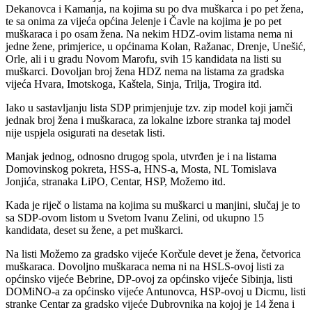
Dekanovca i Kamanja, na kojima su po dva muškarca i po pet žena,
te sa onima za vijeća općina Jelenje i Čavle na kojima je po pet
muškaraca i po osam žena. Na nekim HDZ-ovim listama nema ni
jedne žene, primjerice, u općinama Kolan, Ražanac, Drenje, Unešić,
Orle, ali i u gradu Novom Marofu, svih 15 kandidata na listi su
muškarci. Dovoljan broj žena HDZ nema na listama za gradska
vijeća Hvara, Imotskoga, Kaštela, Sinja, Trilja, Trogira itd.
Iako u sastavljanju lista SDP primjenjuje tzv. zip model koji jamči
jednak broj žena i muškaraca, za lokalne izbore stranka taj model
nije uspjela osigurati na desetak listi.
Manjak jednog, odnosno drugog spola, utvrđen je i na listama
Domovinskog pokreta, HSS-a, HNS-a, Mosta, NL Tomislava
Jonjića, stranaka LiPO, Centar, HSP, Možemo itd.
Kada je riječ o listama na kojima su muškarci u manjini, slučaj je to
sa SDP-ovom listom u Svetom Ivanu Zelini, od ukupno 15
kandidata, deset su žene, a pet muškarci.
Na listi Možemo za gradsko vijeće Korčule devet je žena, četvorica
muškaraca. Dovoljno muškaraca nema ni na HSLS-ovoj listi za
općinsko vijeće Bebrine, DP-ovoj za općinsko vijeće Sibinja, listi
DOMiNO-a za općinsko vijeće Antunovca, HSP-ovoj u Dicmu, listi
stranke Centar za gradsko vijeće Dubrovnika na kojoj je 14 žena i