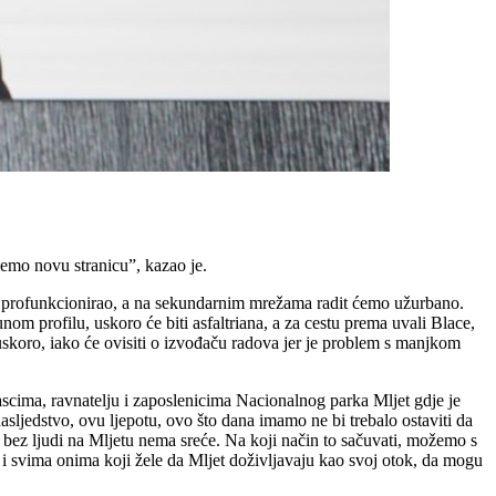
emo novu stranicu”, kazao je.
 je profunkcionirao, a na sekundarnim mrežama radit ćemo užurbano.
om profilu, uskoro će biti asfaltriana, a za cestu prema uvali Blace,
e uskoro, iako će ovisiti o izvođaču radova jer je problem s manjkom
ogascima, ravnatelju i zaposlenicima Nacionalnog parka Mljet gdje je
asljedstvo, ovu ljepotu, ovo što dana imamo ne bi trebalo ostaviti da
r bez ljudi na Mljetu nema sreće. Na koji način to sačuvati, možemo s
 i svima onima koji žele da Mljet doživljavaju kao svoj otok, da mogu