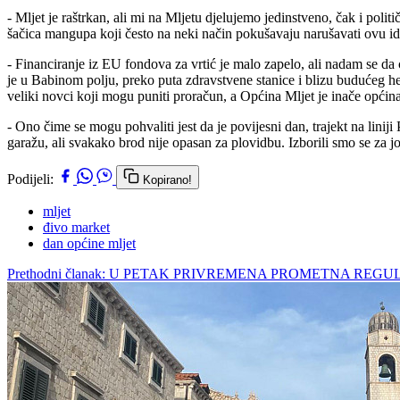
- Mljet je raštrkan, ali mi na Mljetu djelujemo jedinstveno, čak i polit
šačica mangupa koji često na neki način pokušavaju narušavati ovu idi
- Financiranje iz EU fondova za vrtić je malo zapelo, ali nadam se da
je u Babinom polju, preko puta zdravstvene stanice i blizu budućeg he
veliki novci koji mogu puniti proračun, a Općina Mljet je inače opći
- Ono čime se mogu pohvaliti jest da je povijesni dan, trajekt na linij
garažu, ali svakako brod nije opasan za plovidbu. Izborili smo se za jo
Podijeli:
Kopirano!
mljet
đivo market
dan općine mljet
Prethodni članak: U PETAK PRIVREMENA PROMETNA REG