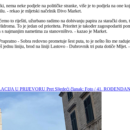
ički, nema neke podjele na političke stranke, više je to podjela na one ko
lu. - rekao je mljetski načelnik Đivo Market.
 ćemo to riješiti, užurbano radimo na dobivanju papira za starački dom,
lidroma. To je jedan od prioriteta. Prioritet je također zagospodariti p
na s najmanjim nametima za stanovništvo. - kazao je Market.
i Prapratno - Sobra redovno prometuje šest puta, to je nešto što me raduj
š jednu liniju, brod na liniji Lastovo - Dubrovnik tri puta dotiče Mljet
ULACIJA U PRIJEVORU
Pret
Sljedeći članak: Foto / 41. ROĐEND