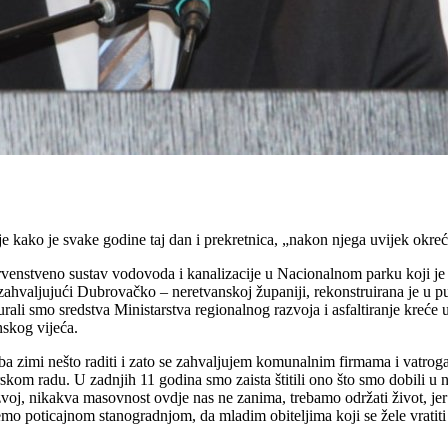
ako je svake godine taj dan i prekretnica, „nakon njega uvijek okreć
, prvenstveno sustav vodovoda i kanalizacije u Nacionalnom parku koji
ahvaljujući Dubrovačko – neretvanskoj županiji, rekonstruirana je u pun
igurali smo sredstva Ministarstva regionalnog razvoja i asfaltiranje kreć
nskog vijeća.
 treba zimi nešto raditi i zato se zahvaljujem komunalnim firmama i vatr
kom radu. U zadnjih 11 godina smo zaista štitili ono što smo dobili u n
razvoj, nikakva masovnost ovdje nas ne zanima, trebamo održati život, je
mo poticajnom stanogradnjom, da mladim obiteljima koji se žele vratiti