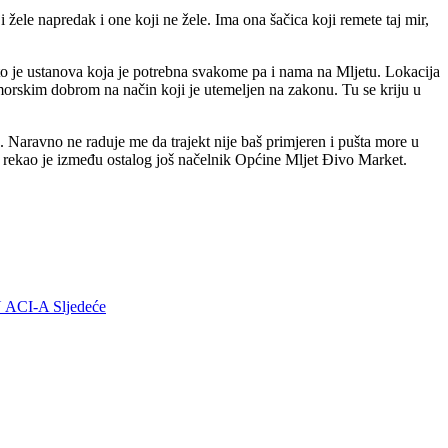
ji žele napredak i one koji ne žele. Ima ona šačica koji remete taj mir,
 to je ustanova koja je potrebna svakome pa i nama na Mljetu. Lokacija
omorskim dobrom na način koji je utemeljen na zakonu. Tu se kriju u
e. Naravno ne raduje me da trajekt nije baš primjeren i pušta more u
. - rekao je između ostalog još načelnik Općine Mljet Đivo Market.
AN ACI-A
Sljedeće