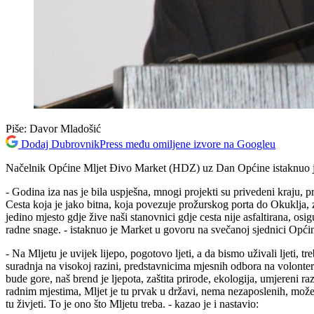
Piše:
Davor Mladošić
Dodaj DubrovnikPress među omiljene izvore na Googleu
Načelnik Općine Mljet Đivo Market (HDZ) uz Dan Općine istaknuo je k
- Godina iza nas je bila uspješna, mnogi projekti su privedeni kraju
Cesta koja je jako bitna, koja povezuje prožurskog porta do Okuklja, z
jedino mjesto gdje žive naši stanovnici gdje cesta nije asfaltirana, os
radne snage. - istaknuo je Market u govoru na svečanoj sjednici Opći
- Na Mljetu je uvijek lijepo, pogotovo ljeti, a da bismo uživali ljeti,
suradnja na visokoj razini, predstavnicima mjesnih odbora na volonters
bude gore, naš brend je ljepota, zaštita prirode, ekologija, umjereni 
radnim mjestima, Mljet je tu prvak u državi, nema nezaposlenih, može
tu živjeti. To je ono što Mljetu treba. - kazao je i nastavio: