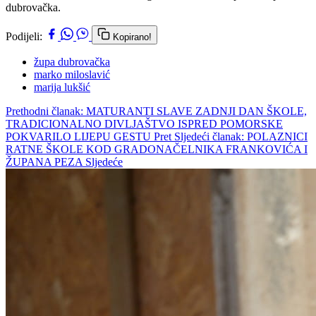
dubrovačka.
Podijeli:
Kopirano!
župa dubrovačka
marko miloslavić
marija lukšić
Prethodni članak: MATURANTI SLAVE ZADNJI DAN ŠKOLE,
TRADICIONALNO DIVLJAŠTVO ISPRED POMORSKE
POKVARILO LIJEPU GESTU
Pret
Sljedeći članak: POLAZNICI
RATNE ŠKOLE KOD GRADONAČELNIKA FRANKOVIĆA I
ŽUPANA PEZA
Sljedeće