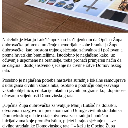
Načelnik je Mariju Lukšić upoznao i s činjenicom da Općina Župa
dubrovačka priprema uređenje memorijalne sobe branitelja Župe
dubrovačke, kao prostora trajnog sjećanja, zahvalnosti i poštovanja
prema hrvatskim braniteljima. Istodobno je naglašeno kako, uz
očuvanje uspomene na branitelje, treba pronaći primjeren način da
se osigura i dostojanstveno sjećanje na civilne žrtve Domovinskog
rata.
Posebno je naglašena potreba nastavka suradnje lokalne samouprave
s udrugama civilnih stradalnika, osobito u području obilježavanja
važnih obljetnica, edukacije mladih i javnih programa koji doprinose
očuvanju vrijednosti Domovinskog rata.
„Općina Župa dubrovačka zahvaljuje Mariji Lukšić na dolasku,
otvorenom razgovoru i predanom radu Udruge civilnih stradalnika
Domovinskog rata te ostaje otvorena za suradnju i podršku
inicijativama koje promiču istinu, pijetet i trajno sjećanje na sve
civilne stradalnike Domovinskog rata.” – kažu iz Općine Župa