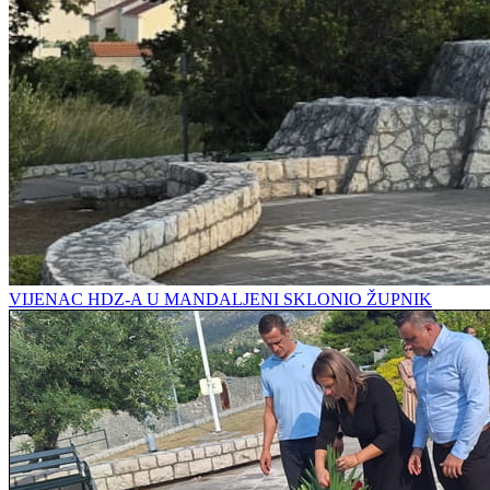
VIJENAC HDZ-A U MANDALJENI SKLONIO ŽUPNIK