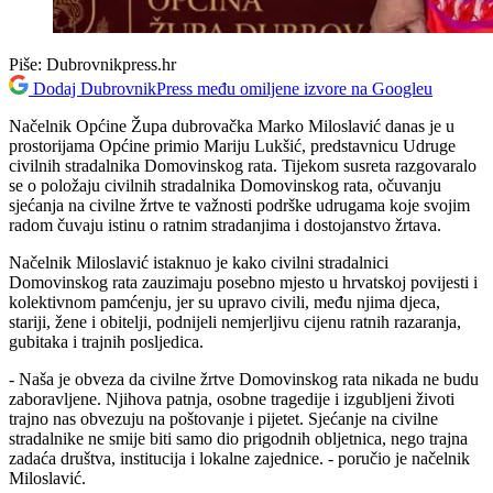
Piše:
Dubrovnikpress.hr
Dodaj DubrovnikPress među omiljene izvore na Googleu
Načelnik Općine Župa dubrovačka Marko Miloslavić danas je u
prostorijama Općine primio Mariju Lukšić, predstavnicu Udruge
civilnih stradalnika Domovinskog rata. Tijekom susreta razgovaralo
se o položaju civilnih stradalnika Domovinskog rata, očuvanju
sjećanja na civilne žrtve te važnosti podrške udrugama koje svojim
radom čuvaju istinu o ratnim stradanjima i dostojanstvo žrtava.
Načelnik Miloslavić istaknuo je kako civilni stradalnici
Domovinskog rata zauzimaju posebno mjesto u hrvatskoj povijesti i
kolektivnom pamćenju, jer su upravo civili, među njima djeca,
stariji, žene i obitelji, podnijeli nemjerljivu cijenu ratnih razaranja,
gubitaka i trajnih posljedica.
- Naša je obveza da civilne žrtve Domovinskog rata nikada ne budu
zaboravljene. Njihova patnja, osobne tragedije i izgubljeni životi
trajno nas obvezuju na poštovanje i pijetet. Sjećanje na civilne
stradalnike ne smije biti samo dio prigodnih obljetnica, nego trajna
zadaća društva, institucija i lokalne zajednice. - poručio je načelnik
Miloslavić.