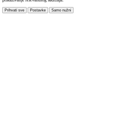
Prihvati sve
Postavke
Samo nužni