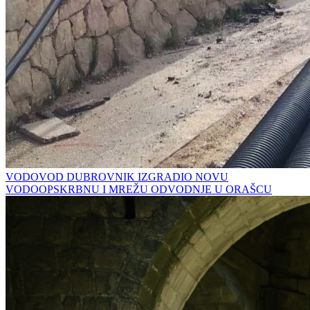
VODOVOD DUBROVNIK IZGRADIO NOVU
VODOOPSKRBNU I MREŽU ODVODNJE U ORAŠCU