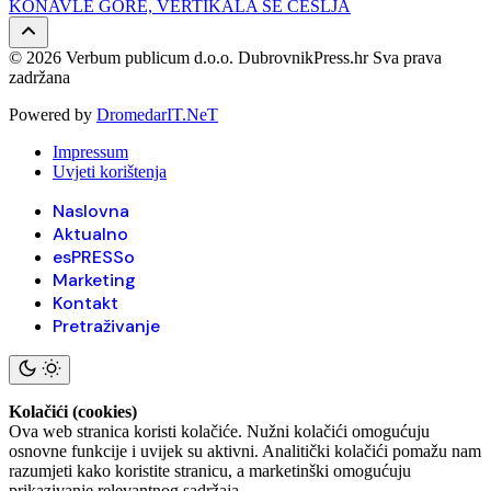
KONAVLE GORE, VERTIKALA SE ČEŠLJA
© 2026 Verbum publicum d.o.o. DubrovnikPress.hr Sva prava
zadržana
Powered by
DromedarIT.NeT
Impressum
Uvjeti korištenja
Naslovna
Aktualno
esPRESSo
Marketing
Kontakt
Pretraživanje
Kolačići (cookies)
Ova web stranica koristi kolačiće. Nužni kolačići omogućuju
osnovne funkcije i uvijek su aktivni. Analitički kolačići pomažu nam
razumjeti kako koristite stranicu, a marketinški omogućuju
prikazivanje relevantnog sadržaja.