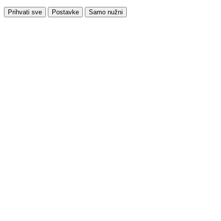
Prihvati sve
Postavke
Samo nužni