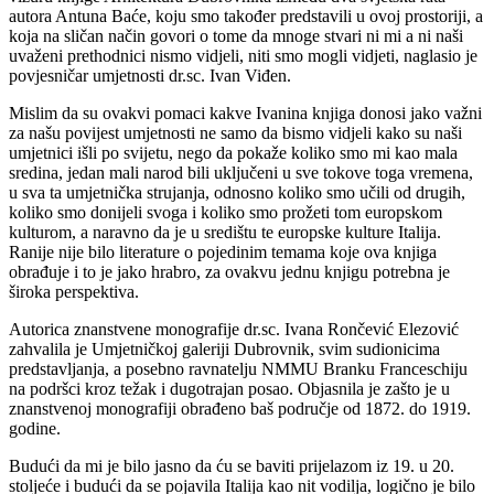
autora Antuna Baće, koju smo također predstavili u ovoj prostoriji, a
koja na sličan način govori o tome da mnoge stvari ni mi a ni naši
uvaženi prethodnici nismo vidjeli, niti smo mogli vidjeti, naglasio je
povjesničar umjetnosti dr.sc. Ivan Viđen.
Mislim da su ovakvi pomaci kakve Ivanina knjiga donosi jako važni
za našu povijest umjetnosti ne samo da bismo vidjeli kako su naši
umjetnici išli po svijetu, nego da pokaže koliko smo mi kao mala
sredina, jedan mali narod bili uključeni u sve tokove toga vremena,
u sva ta umjetnička strujanja, odnosno koliko smo učili od drugih,
koliko smo donijeli svoga i koliko smo prožeti tom europskom
kulturom, a naravno da je u središtu te europske kulture Italija.
Ranije nije bilo literature o pojedinim temama koje ova knjiga
obrađuje i to je jako hrabro, za ovakvu jednu knjigu potrebna je
široka perspektiva.
Autorica znanstvene monografije dr.sc. Ivana Rončević Elezović
zahvalila je Umjetničkoj galeriji Dubrovnik, svim sudionicima
predstavljanja, a posebno ravnatelju NMMU Branku Franceschiju
na podršci kroz težak i dugotrajan posao. Objasnila je zašto je u
znanstvenoj monografiji obrađeno baš područje od 1872. do 1919.
godine.
Budući da mi je bilo jasno da ću se baviti prijelazom iz 19. u 20.
stoljeće i budući da se pojavila Italija kao nit vodilja, logično je bilo