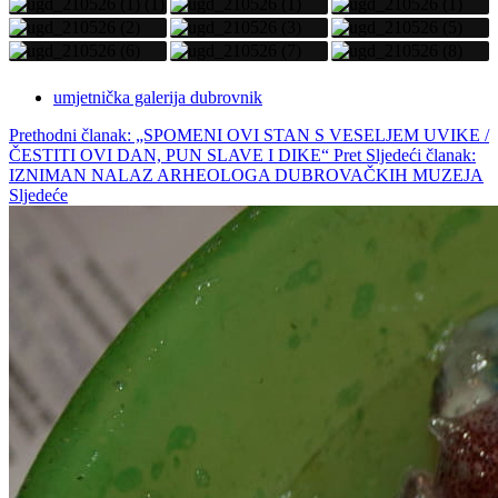
umjetnička galerija dubrovnik
Prethodni članak: „SPOMENI OVI STAN S VESELJEM UVIKE /
ČESTITI OVI DAN, PUN SLAVE I DIKE“
Pret
Sljedeći članak:
IZNIMAN NALAZ ARHEOLOGA DUBROVAČKIH MUZEJA
Sljedeće