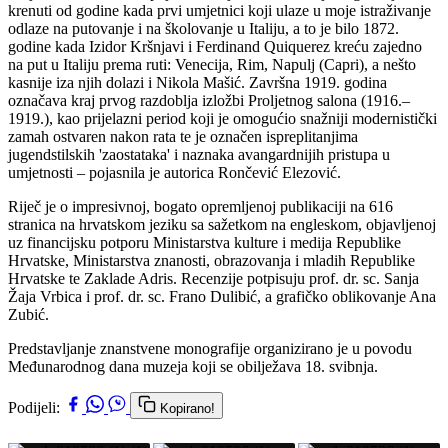
krenuti od godine kada prvi umjetnici koji ulaze u moje istraživanje
odlaze na putovanje i na školovanje u Italiju, a to je bilo 1872.
godine kada Izidor Kršnjavi i Ferdinand Quiquerez kreću zajedno
na put u Italiju prema ruti: Venecija, Rim, Napulj (Capri), a nešto
kasnije iza njih dolazi i Nikola Mašić. Završna 1919. godina
označava kraj prvog razdoblja izložbi Proljetnog salona (1916.–
1919.), kao prijelazni period koji je omogućio snažniji modernistički
zamah ostvaren nakon rata te je označen ispreplitanjima
jugendstilskih 'zaostataka' i naznaka avangardnijih pristupa u
umjetnosti – pojasnila je autorica Rončević Elezović.
Riječ je o impresivnoj, bogato opremljenoj publikaciji na 616
stranica na hrvatskom jeziku sa sažetkom na engleskom, objavljenoj
uz financijsku potporu Ministarstva kulture i medija Republike
Hrvatske, Ministarstva znanosti, obrazovanja i mladih Republike
Hrvatske te Zaklade Adris. Recenzije potpisuju prof. dr. sc. Sanja
Žaja Vrbica i prof. dr. sc. Frano Dulibić, a grafičko oblikovanje Ana
Zubić.
Predstavljanje znanstvene monografije organizirano je u povodu
Međunarodnog dana muzeja koji se obilježava 18. svibnja.
Podijeli:
Kopirano!