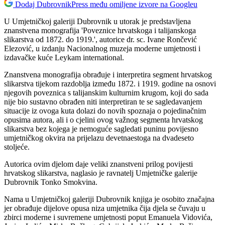
Dodaj DubrovnikPress među omiljene izvore na Googleu
U Umjetničkoj galeriji Dubrovnik u utorak je predstavljena
znanstvena monografija 'Poveznice hrvatskoga i talijanskoga
slikarstva od 1872. do 1919.', autorice dr. sc. Ivane Rončević
Elezović, u izdanju Nacionalnog muzeja moderne umjetnosti i
izdavačke kuće Leykam international.
Znanstvena monografija obrađuje i interpretira segment hrvatskog
slikarstva tijekom razdoblja između 1872. i 1919. godine na osnovi
njegovih poveznica s talijanskim kulturnim krugom, koji do sada
nije bio sustavno obrađen niti interpretiran te se sagledavanjem
situacije iz ovoga kuta dolazi do novih spoznaja o pojedinačnim
opusima autora, ali i o cjelini ovog važnog segmenta hrvatskog
slikarstva bez kojega je nemoguće sagledati puninu povijesno
umjetničkog okvira na prijelazu devetnaestoga na dvadeseto
stoljeće.
Autorica ovim djelom daje veliki znanstveni prilog povijesti
hrvatskog slikarstva, naglasio je ravnatelj Umjetničke galerije
Dubrovnik Tonko Smokvina.
Nama u Umjetničkoj galeriji Dubrovnik knjiga je osobito značajna
jer obrađuje dijelove opusa niza umjetnika čija djela se čuvaju u
zbirci moderne i suvremene umjetnosti poput Emanuela Vidovića,