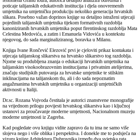
fenomena Grand toura, autorica detaljno analizira odredišta i
poticaje talijanskih edukativnih institucija i djela onovremenih
umjetnika na umjetničku produkciju nekoliko generacija hrvatskih
slikara. Posebno važan doprinos knjige su detaljno istraženi utjecaji
pojedinih talijanskih umjetnika tijekom formativnih razdoblja
kanoniziranih hrvatskih umjetnika poput firentinskog razdoblja Mata
Celestina Medovića, a zatim i Emanuela Vidovića u kontekstu
njegovog, do sada marginaliziranog, boravka u Milanu.
Knjiga Ivane Rončević Elezović prvi je cjeloviti prikaz kontakata i
utjecaja talijanskog slikarstva na hrvatsko slikarstvo tog razdoblja.
Njome su produbljena znanja o edukaciji hrvatskih umjetnika na
talijanskim visokoobrazovnim institucijama i privatnim atelijerima,
značaju studijskih putovanja za hrvatske umjetnike te stilskim
inklinacijama na talijanskom tlu, ali i do sada nepoznatim
angažmanima hrvatskih umjetnika u organizaciji umjetničkih
aktivnosti u Italiji.
Dr.sc. Rozana Vojvoda čestitala je autorici znanstvene monografije
na vrijednom prilogu povijesti hrvatskog slikarstva kao i ključnoj
ustanovi za proučavanje moderne umjetnosti, Nacionalnom muzeju
moderne umjetnosti iz Zagreba.
Kad pogledate ovu knjigu vidite zapravo da tu ima ne samo više
slojeva nego i više oblika i perspektiva. I donekle me to podsjeća na
vizuru knjige Arhitektura Dubrovnika između dva svjetska rata