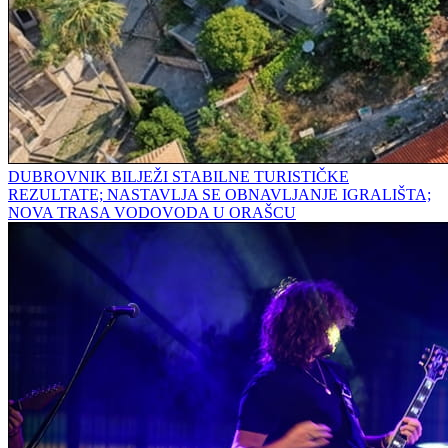
DUBROVNIK BILJEŽI STABILNE TURISTIČKE
REZULTATE; NASTAVLJA SE OBNAVLJANJE IGRALIŠTA;
NOVA TRASA VODOVODA U ORAŠCU