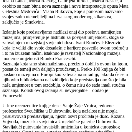
Josipa Lalića, Mirka Račkog, Gabrijela Jurkića, Marka Rašice, a
osobito su nam bitna nova saznanja i nove interpretacije opusa Mata
Celestina Medovića i Vlaha Bukovca, koje s ponosom nazivamo
svojevrsnim utemeljiteljima hrvatskog modernog slikarstva,
zaključio je Smokvina.
Izdanje koje predstavljamo nadilazi onaj dio poslova namijenjen
muzejima, primjerenije je Institutu za povijest umjetnosti, stoga se
zahvaljujem muzejskoj savjetnici dr.sc. Ivani Rončević Elezović
koja je veliki dio svoje dosadašnje karijere posvetila ovom području
i to na izuzetan način, istaknuo je ravnatelj Nacionalnog muzeja
moderne umjetnosti Branko Franceschi.
Saznanja koja smo sistematizirano, precizno dobili s ovom knjigom,
postat će temelj svih daljnjih proučavanja. Preko 100 knjiga će biti
poslano muzejima u Europi kao zahvala na suradnji, tako da će se u
njihovim bibliotekama nalaziti djelo koje predstavlja ono što je bila
naša umjetnost u tom razdoblju, o čemu nisu do sada imali stručna
saznanja. Koristi ovog izdanja su nevjerojatne – dodao je
Franceschi.
U ime recenzentice knjige dr.sc. Sanje Žaje Vrbica, redovne
profesorice Sveučilišta u Dubrovniku koja nažalost nije mogla
prisustvovati predstavljanju, njezin osvrt pročitala je dr.sc. Rozana
Vojvoda, muzejska savjetnica Umjetničke galerije Dubrovnik.
Stavljajući putovanja hrvatskih umjetnika u kontekst europskog