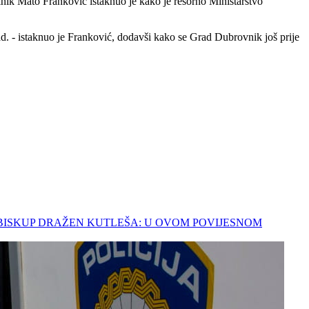
ik Mato Franković istaknuo je kako je resorno Ministarstvo
ad. - istaknuo je Franković, dodavši kako se Grad Dubrovnik još prije
 NADBISKUP DRAŽEN KUTLEŠA: U OVOM POVIJESNOM