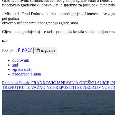
Grad Dubrovnik sufinancirat će nadogradnju zgrade Suda u Dubrovnik
ishodovalo građevinsku dozvolu te je spremno za postupak javne nab
- Mislim da Grad Dubrovnik treba pomoći jer je naš interes da se zgra
pet godina
obvezao sufinancirati nadogradnju zgrade suda.
Cijena nadogradnje koja se tada spominjala kretala se oko milijun eur
nm
Podijeli:
Kopirano!
dubrovnik
sud
zgrada suda
nadogradnja suda
Prethodni članak: FRANKOVIĆ ISPRAVLJA GREŠKU ŠUIC
TRENUTKU JE VAŽNO NE PREPUSTITI SE NEGATIVNOST