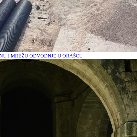
U I MREŽU ODVODNJE U ORAŠCU