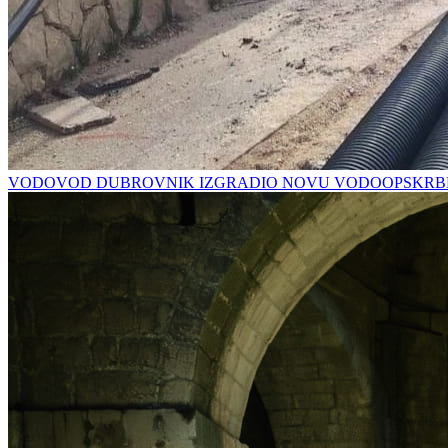
VODOVOD DUBROVNIK IZGRADIO NOVU VODOOPSKRBN