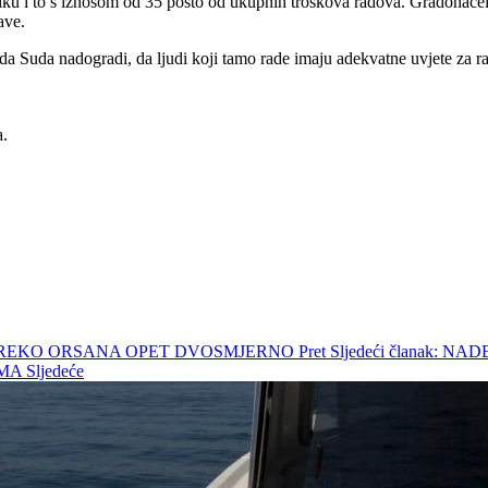
u i to s iznosom od 35 posto od ukupnih troškova radova. Gradonačeln
ave.
da Suda nadogradi, da ljudi koji tamo rade imaju adekvatne uvjete za r
a.
E, PREKO ORSANA OPET DVOSMJERNO
Pret
Sljedeći članak:
IMA
Sljedeće