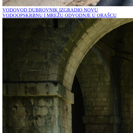
VODOVOD DUBROVNIK IZGRADIO NOVU
VODOOPSKRBNU I MREŽU ODVODNJE U ORAŠCU