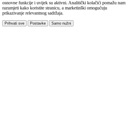
osnovne funkcije i uvijek su aktivni. Analitički kolačići pomažu nam
razumjeti kako koristite stranicu, a marketinški omogućuju
prikazivanje relevantnog sadržaja.
Prihvati sve
Postavke
Samo nužni