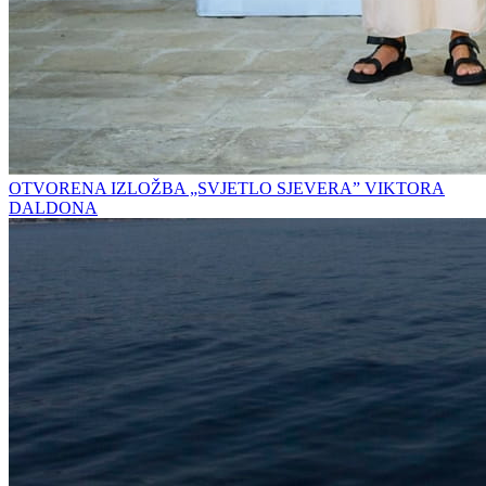
OTVORENA IZLOŽBA „SVJETLO SJEVERA” VIKTORA
DALDONA