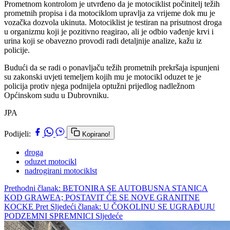
Prometnom kontrolom je utvrđeno da je motociklist počinitelj težih
prometnih propisa i da motociklom upravlja za vrijeme dok mu je
vozačka dozvola ukinuta. Motociklist je testiran na prisutnost droga
u organizmu koji je pozitivno reagirao, ali je odbio vađenje krvi i
urina koji se obavezno provodi radi detaljnije analize, kažu iz
policije.
Budući da se radi o ponavljaču težih prometnih prekršaja ispunjeni
su zakonski uvjeti temeljem kojih mu je motocikl oduzet te je
policija protiv njega podnijela optužni prijedlog nadležnom
Općinskom sudu u Dubrovniku.
JPA
Podijeli:
Kopirano!
droga
oduzet motocikl
nadrogirani motociklst
Prethodni članak: BETONIRA SE AUTOBUSNA STANICA
KOD GRAWEA; POSTAVIT ĆE SE NOVE GRANITNE
KOCKE
Pret
Sljedeći članak: U ČOKOLINU SE UGRAĐUJU
PODZEMNI SPREMNICI
Sljedeće