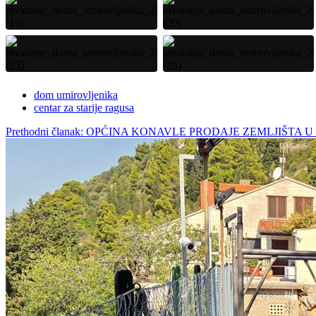
dom umirovljenika
centar za starije ragusa
Prethodni članak: OPĆINA KONAVLE PRODAJE ZEMLJIŠTA