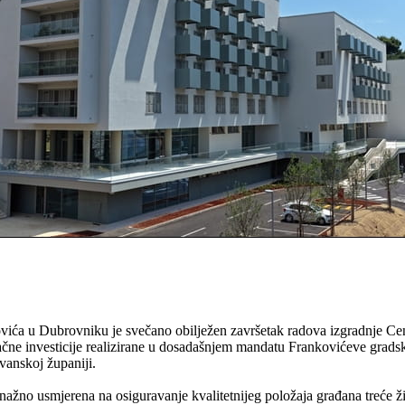
ića u Dubrovniku je svečano obilježen završetak radova izgradnje Cen
ne investicije realizirane u dosadašnjem mandatu Frankovićeve gradske
vanskoj županiji.
ažno usmjerena na osiguravanje kvalitetnijeg položaja građana treće ži