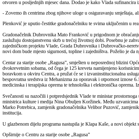
otvoren u posljednjih mjesec dana. Dodao je kako Vlada sufinancira izg
- Zovemo ih centrima zbog njihove uloge u osiguravanju smještaja, ali 
Plenković je uputio čestitke gradonačelniku te svima uključenim u real
Gradonačelnik Dubrovnika Mato Franković u prigodnom je obraćanju i
zaslužuju dostojanstvenu skrb u trećoj životnoj dobi. Posebnu je zahva
zajedničkom projektu Vlade, Grada Dubrovnika i Dubrovačko-neretvans
novi dom bude mjesto sigurnosti, topline i zajedništva. Poželio je da n
Centar za starije osobe „Ragusa”, smješten u neposrednoj blizini Opće
dvokrevetnim sobama, od čega je 125 kreveta namijenjeno korisnicima
boravkom u okviru Centra, a pružat će se i izvaninstitucionalna uslu
bespovratna sredstva iz Mehanizma za oporavak i otpornost iznose 6.
medicinska i terapijska oprema te tehnološka i elektronička oprema. I
Svečanosti su nazočili i potpredsjednik Vlade te ministar prostornoga u
ministrica kulture i medija Nina Obuljen Koržinek. Među uzvanicima 
Marko Potrebica, zamjenik gradonačelnika Velibor Puzović, zamjenik žu
institucija.
U glazbenom dijelu programa nastupila je Klapa Kaše, a novi objekt 
Opširnije o Centru za starije osobe „Ragusa”