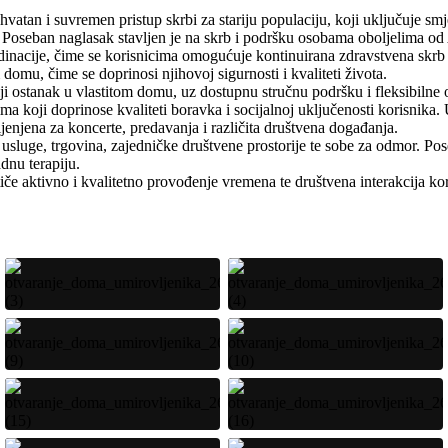
atan i suvremen pristup skrbi za stariju populaciju, koji uključuje smje
Poseban naglasak stavljen je na skrb i podršku osobama oboljelima od 
 ordinacije, čime se korisnicima omogućuje kontinuirana zdravstvena skr
domu, čime se doprinosi njihovoj sigurnosti i kvaliteti života.
tniji ostanak u vlastitom domu, uz dostupnu stručnu podršku i fleksibiln
a koji doprinose kvaliteti boravka i socijalnoj uključenosti korisnika. 
enjena za koncerte, predavanja i različita društvena događanja.
e usluge, trgovina, zajedničke društvene prostorije te sobe za odmor. Pos
adnu terapiju.
otiče aktivno i kvalitetno provođenje vremena te društvena interakcija ko