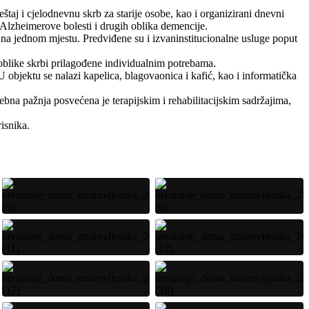
štaj i cjelodnevnu skrb za starije osobe, kao i organizirani dnevni
Alzheimerove bolesti i drugih oblika demencije.
b na jednom mjestu. Predviđene su i izvaninstitucionalne usluge poput
e oblike skrbi prilagođene individualnim potrebama.
U objektu se nalazi kapelica, blagovaonica i kafić, kao i informatička
ebna pažnja posvećena je terapijskim i rehabilitacijskim sadržajima,
risnika.