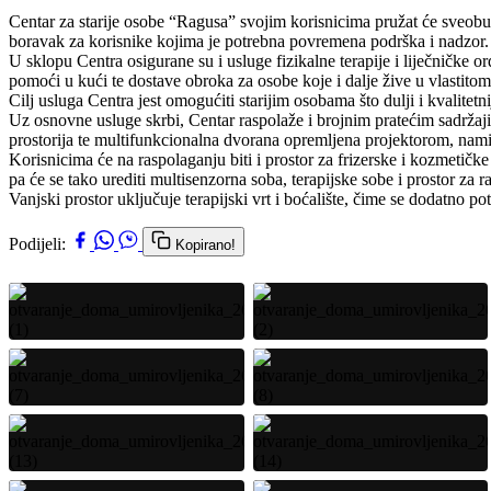
Centar za starije osobe “Ragusa” svojim korisnicima pružat će sveobuhv
boravak za korisnike kojima je potrebna povremena podrška i nadzor. 
U sklopu Centra osigurane su i usluge fizikalne terapije i liječničke
pomoći u kući te dostave obroka za osobe koje i dalje žive u vlastitom 
Cilj usluga Centra jest omogućiti starijim osobama što dulji i kvalite
Uz osnovne usluge skrbi, Centar raspolaže i brojnim pratećim sadržajim
prostorija te multifunkcionalna dvorana opremljena projektorom, namij
Korisnicima će na raspolaganju biti i prostor za frizerske i kozmetičk
pa će se tako urediti multisenzorna soba, terapijske sobe i prostor za r
Vanjski prostor uključuje terapijski vrt i boćalište, čime se dodatno p
Podijeli:
Kopirano!