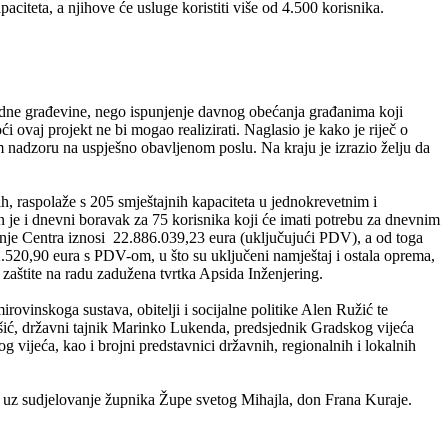
citeta, a njihove će usluge koristiti više od 4.500 korisnika.
dne građevine, nego ispunjenje davnog obećanja građanima koji
 ovaj projekt ne bi mogao realizirati. Naglasio je kako je riječ o
nadzoru na uspješno obavljenom poslu. Na kraju je izrazio želju da
h, raspolaže s 205 smještajnih kapaciteta u jednokrevetnim i
je i dnevni boravak za 75 korisnika koji će imati potrebu za dnevnim
dnje Centra iznosi 22.886.039,23 eura (uključujući PDV), a od toga
.520,90 eura s PDV-om, u što su uključeni namještaj i ostala oprema,
 zaštite na radu zadužena tvrtka Apsida Inženjering.
rovinskoga sustava, obitelji i socijalne politike Alen Ružić te
šić, državni tajnik Marinko Lukenda, predsjednik Gradskog vijeća
vijeća, kao i brojni predstavnici državnih, regionalnih i lokalnih
ć uz sudjelovanje župnika Župe svetog Mihajla, don Frana Kuraje.