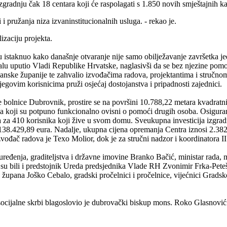
radnju čak 18 centara koji će raspolagati s 1.850 novih smještajnih kapa
i pružanja niza izvaninstitucionalnih usluga. - rekao je.
izaciju projekta.
staknuo kako današnje otvaranje nije samo obilježavanje završetka je
lu uputio Vladi Republike Hrvatske, naglasivši da se bez njezine pomoći
ke županije te zahvalio izvođačima radova, projektantima i stručnom 
jegovim korisnicima pruži osjećaj dostojanstva i pripadnosti zajednici.
 bolnice Dubrovnik, prostire se na površini 10.788,22 metara kvadratni
 koji su potpuno funkcionalno ovisni o pomoći drugih osoba. Osiguran 
ga za 410 korisnika koji žive u svom domu. Sveukupna investicija izgra
138.429,89 eura. Nadalje, ukupna cijena opremanja Centra iznosi 2.382
zvođač radova je Texo Molior, dok je za stručni nadzor i koordinatora II
ređenja, graditeljstva i državne imovine Branko Bačić, ministar rada, mi
su bili i predstojnik Ureda predsjednika Vlade RH Zvonimir Frka-Pete
pana Joško Cebalo, gradski pročelnici i pročelnice, vijećnici Gradskog 
socijalne skrbi blagoslovio je dubrovački biskup mons. Roko Glasnovi