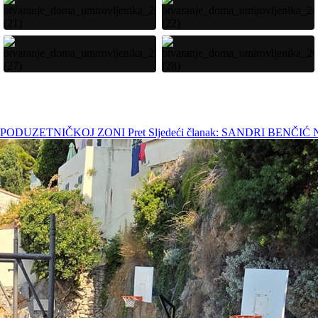
 U PODUZETNIČKOJ ZONI
Pret
Sljedeći članak: SANDRI BENČ