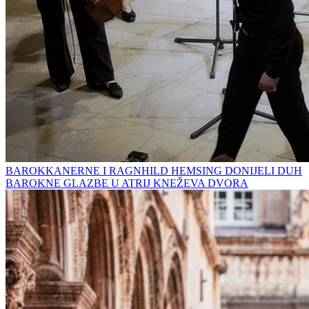
BAROKKANERNE I RAGNHILD HEMSING DONIJELI DUH
BAROKNE GLAZBE U ATRIJ KNEŽEVA DVORA