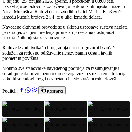
U srijedu, 25. ožujka 2026. godine, s početkom u 08:00 sati,
nastavljaju se radovi na označavanju parkirališnih mjesta u naselju
Nova Mokošica. Radovi će se izvoditi u Ulici Marina Kneževića,
između kućnih brojeva 2 i 4, te u ulici Između dolaca.
Navedene aktivnosti provode se u sklopu uspostave sustava naplate
parkiranja, s ciljem uređenja prometa i povećanja dostupnosti
parkirališnih mjesta za stanovnike.
Radove izvodi tvrtka Tehnogradnja d.o.o., ugovorni izvođač
zadužen za redovno održavanje nerazvrstanih cesta i javnih
prometnih površina.
Molimo sve stanovnike navedenog područja za razumijevanje i
suradnju te da privremeno uklone svoja vozila s označenih lokacija
kako bi se radovi mogli nesmetano i u što kraćem roku dovršiti.
Podijeli:
Kopirano!