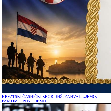
HRVATSKI ČASNIČKI ZBOR DNŽ: ZAHVALJUJEMO.
PAMTIMO. POŠTUJEMO.