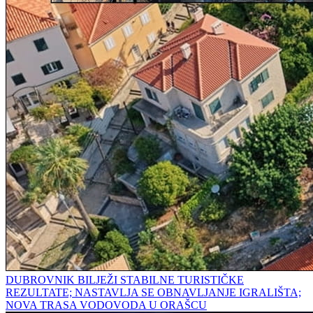
DUBROVNIK BILJEŽI STABILNE TURISTIČKE
REZULTATE; NASTAVLJA SE OBNAVLJANJE IGRALIŠTA;
NOVA TRASA VODOVODA U ORAŠCU