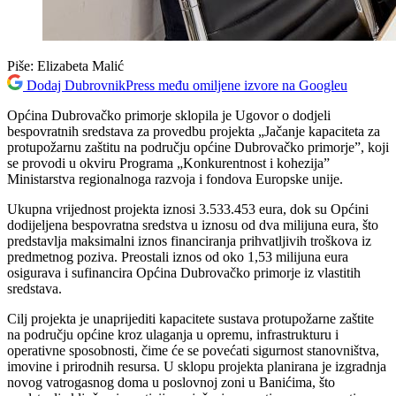
Piše:
Elizabeta Malić
Dodaj DubrovnikPress među omiljene izvore na Googleu
Općina Dubrovačko primorje sklopila je Ugovor o dodjeli
bespovratnih sredstava za provedbu projekta „Jačanje kapaciteta za
protupožarnu zaštitu na području općine Dubrovačko primorje”, koji
se provodi u okviru Programa „Konkurentnost i kohezija”
Ministarstva regionalnoga razvoja i fondova Europske unije.
Ukupna vrijednost projekta iznosi 3.533.453 eura, dok su Općini
dodijeljena bespovratna sredstva u iznosu od dva milijuna eura, što
predstavlja maksimalni iznos financiranja prihvatljivih troškova iz
predmetnog poziva. Preostali iznos od oko 1,53 milijuna eura
osigurava i sufinancira Općina Dubrovačko primorje iz vlastitih
sredstava.
Cilj projekta je unaprijediti kapacitete sustava protupožarne zaštite
na području općine kroz ulaganja u opremu, infrastrukturu i
operativne sposobnosti, čime će se povećati sigurnost stanovništva,
imovine i prirodnih resursa. U sklopu projekta planirana je izgradnja
novog vatrogasnog doma u poslovnoj zoni u Banićima, što