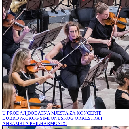
U PRODAJI DODATNA MJESTA ZA KONCERTE
DUBROVAČKOG SIMFONIJSKOG ORKESTRA I
ANSAMBLA PHILHARMONIX!