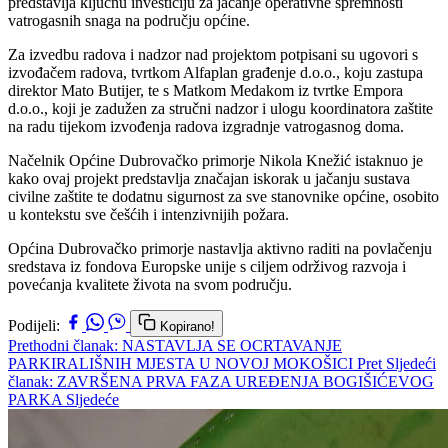
predstavlja ključnu investiciju za jačanje operativne spremnosti
vatrogasnih snaga na području općine.
Za izvedbu radova i nadzor nad projektom potpisani su ugovori s
izvođačem radova, tvrtkom Alfaplan građenje d.o.o., koju zastupa
direktor Mato Butijer, te s Matkom Medakom iz tvrtke Empora
d.o.o., koji je zadužen za stručni nadzor i ulogu koordinatora zaštite
na radu tijekom izvođenja radova izgradnje vatrogasnog doma.
Načelnik Općine Dubrovačko primorje Nikola Knežić istaknuo je
kako ovaj projekt predstavlja značajan iskorak u jačanju sustava
civilne zaštite te dodatnu sigurnost za sve stanovnike općine, osobito
u kontekstu sve češćih i intenzivnijih požara.
Općina Dubrovačko primorje nastavlja aktivno raditi na povlačenju
sredstava iz fondova Europske unije s ciljem održivog razvoja i
povećanja kvalitete života na svom području.
Podijeli:
Kopirano!
Prethodni članak: NASTAVLJA SE OCRTAVANJE
PARKIRALIŠNIH MJESTA U NOVOJ MOKOŠICI
Pret
Sljedeći
članak: ZAVRŠENA PRVA FAZA UREĐENJA BOGIŠIĆEVOG
PARKA
Sljedeće