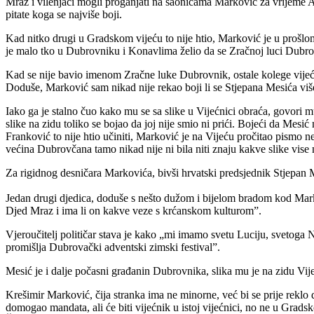
Mraz i vilenjaci mogli proganjati na saonicama Marković za vrijeme A
pitate koga se najviše boji.
Kad nitko drugi u Gradskom vijeću to nije htio, Marković je u prošl
je malo tko u Dubrovniku i Konavlima želio da se Zračnoj luci Dubrovn
Kad se nije bavio imenom Zračne luke Dubrovnik, ostale kolege vijeć
Doduše, Marković sam nikad nije rekao boji li se Stjepana Mesića više
Iako ga je stalno čuo kako mu se sa slike u Vijećnici obraća, govori mu
slike na zidu toliko se bojao da joj nije smio ni prići. Bojeći da Mes
Franković to nije htio učiniti, Marković je na Vijeću pročitao pismo 
većina Dubrovčana tamo nikad nije ni bila niti znaju kakve slike vise
Za rigidnog desničara Markovića, bivši hrvatski predsjednik Stjepan 
Jedan drugi djedica, doduše s nešto dužom i bijelom bradom kod Marković
Djed Mraz i ima li on kakve veze s krćanskom kulturom”.
Vjeroučitelj političar stava je kako „mi imamo svetu Luciju, svetoga 
promišlja Dubrovački adventski zimski festival”.
Mesić je i dalje počasni građanin Dubrovnika, slika mu je na zidu Vij
Krešimir Marković, čija stranka ima ne minorne, već bi se prije reklo
domogao mandata, ali će biti vijećnik u istoj vijećnici, no ne u Grad