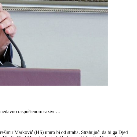
i u nedavno raspuštenom sazivu…
Krešimir Marković (HS) umro bi od straha. Strahujući da bi ga Djed