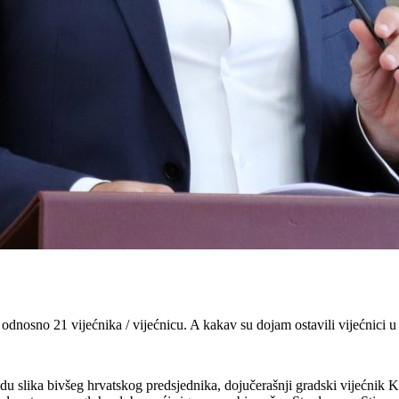
 odnosno 21 vijećnika / vijećnicu. A kakav su dojam ostavili vijećnic
idu slika bivšeg hrvatskog predsjednika, dojučerašnji gradski vijećnik 