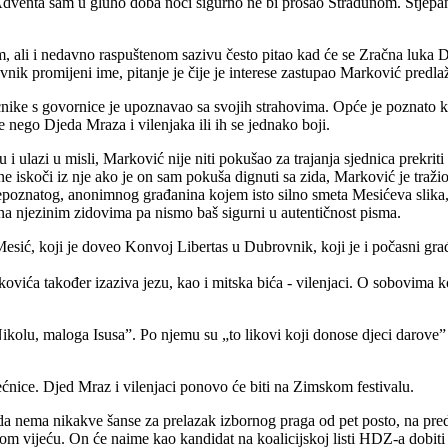
dventa sam u gluho doba noći sigurno ne bi prošao Stradunom. Stjepan M
om, ali i nedavno raspuštenom sazivu često pitao kad će se Zračna lu
ik promijeni ime, pitanje je čije je interese zastupao Marković predlažu
nike s govornice je upoznavao sa svojih strahovima. Opće je poznato k
 nego Djeda Mraza i vilenjaka ili ih se jednako boji.
 i ulazi u misli, Marković nije niti pokušao za trajanja sjednica prekri
ić ne iskoči iz nje ako je on sam pokuša dignuti sa zida, Marković je tr
nepoznatog, anonimnog građanina kojem isto silno smeta Mesićeva slika,
 na njezinim zidovima pa nismo baš sigurni u autentičnost pisma.
Mesić, koji je doveo Konvoj Libertas u Dubrovnik, koji je i počasni gr
a također izaziva jezu, kao i mitska bića - vilenjaci. O sobovima koji v
Nikolu, maloga Isusa”. Po njemu su „to likovi koji donose djeci darove”
ećnice. Djed Mraz i vilenjaci ponovo će biti na Zimskom festivalu.
 da nema nikakve šanse za prelazak izbornog praga od pet posto, na pre
skom vijeću. On će naime kao kandidat na koalicijskoj listi HDZ-a dobi