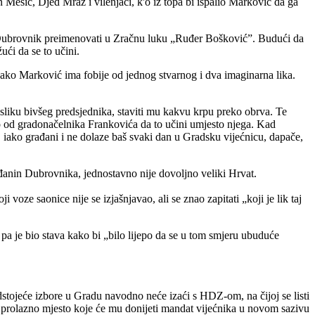
esić, Djed Mraz i vilenjaci, k'o iz topa bi ispalio Marković da ga
ka Dubrovnik preimenovati u Zračnu luku „Ruđer Bošković”. Budući da
ći da se to učini.
ako Marković ima fobije od jednog stvarnog i dva imaginarna lika.
ti sliku bivšeg predsjednika, staviti mu kakvu krpu preko obrva. Te
ažio od gradonačelnika Frankovića da to učini umjesto njega. Kad
 iako građani i ne dolaze baš svaki dan u Gradsku vijećnicu, dapače,
ađanin Dubrovnika, jednostavno nije dovoljno veliki Hrvat.
oze saonice nije se izjašnjavao, ali se znao zapitati „koji je lik taj
 pa je bio stava kako bi „bilo lijepo da se u tom smjeru ubuduće
dstojeće izbore u Gradu navodno neće izaći s HDZ-om, na čijoj se listi
ti prolazno mjesto koje će mu donijeti mandat vijećnika u novom sazivu