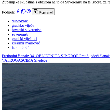
Županijske skupštine s obzirom na to da Suverenisti na te izbore, za
Podijeli:
Kopirano!
dubrovnik
gradsko vijeće
hrvatski suverenisti
suverenisti
gradski vijećnici
krešimir marković
izbori 2025
Prethodni članak: 34. OBLJETNICA SJP GROF
Pret
Sljedeći č
VATROGASCIMA
Sljedeće