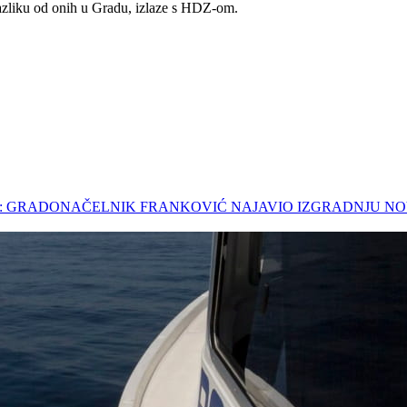
 razliku od onih u Gradu, izlaze s HDZ-om.
lanak: GRADONAČELNIK FRANKOVIĆ NAJAVIO IZGRADNJU