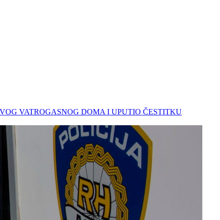
 NOVOG VATROGASNOG DOMA I UPUTIO ČESTITKU