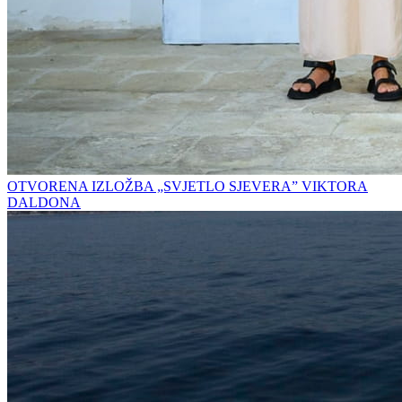
OTVORENA IZLOŽBA „SVJETLO SJEVERA” VIKTORA
DALDONA