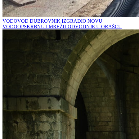
VODOVOD DUBROVNIK IZGRADIO NOVU
VODOOPSKRBNU I MREŽU ODVODNJE U ORAŠCU