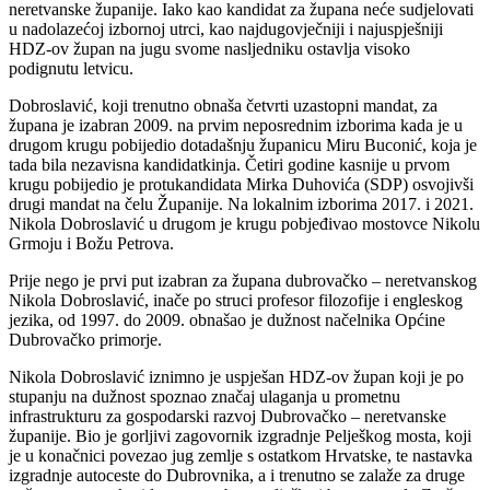
neretvanske županije. Iako kao kandidat za župana neće sudjelovati
u nadolazećoj izbornoj utrci, kao najdugovječniji i najuspješniji
HDZ-ov župan na jugu svome nasljedniku ostavlja visoko
podignutu letvicu.
Dobroslavić, koji trenutno obnaša četvrti uzastopni mandat, za
župana je izabran 2009. na prvim neposrednim izborima kada je u
drugom krugu pobijedio dotadašnju županicu Miru Buconić, koja je
tada bila nezavisna kandidatkinja. Četiri godine kasnije u prvom
krugu pobijedio je protukandidata Mirka Duhovića (SDP) osvojivši
drugi mandat na čelu Županije. Na lokalnim izborima 2017. i 2021.
Nikola Dobroslavić u drugom je krugu pobjeđivao mostovce Nikolu
Grmoju i Božu Petrova.
Prije nego je prvi put izabran za župana dubrovačko – neretvanskog
Nikola Dobroslavić, inače po struci profesor filozofije i engleskog
jezika, od 1997. do 2009. obnašao je dužnost načelnika Općine
Dubrovačko primorje.
Nikola Dobroslavić iznimno je uspješan HDZ-ov župan koji je po
stupanju na dužnost spoznao značaj ulaganja u prometnu
infrastrukturu za gospodarski razvoj Dubrovačko – neretvanske
županije. Bio je gorljivi zagovornik izgradnje Pelješkog mosta, koji
je u konačnici povezao jug zemlje s ostatkom Hrvatske, te nastavka
izgradnje autoceste do Dubrovnika, a i trenutno se zalaže za druge