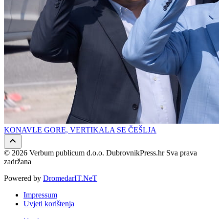
KONAVLE GORE, VERTIKALA SE ČEŠLJA
© 2026 Verbum publicum d.o.o. DubrovnikPress.hr Sva prava
zadržana
Powered by
DromedarIT.NeT
Impressum
Uvjeti korištenja