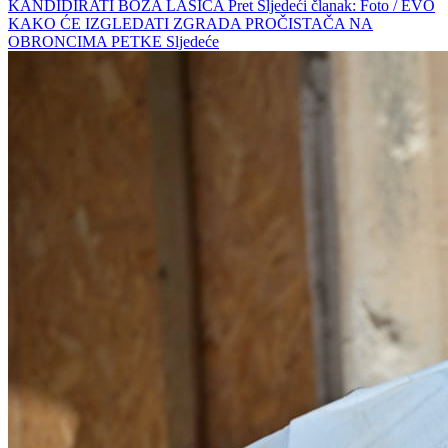
KANDIDIRATI BOŽA LASIĆA
Pret
Sljedeći članak: Foto / EVO
KAKO ĆE IZGLEDATI ZGRADA PROČISTAČA NA
OBRONCIMA PETKE
Sljedeće