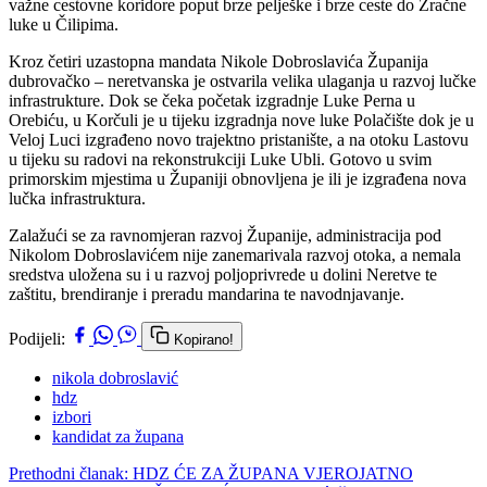
važne cestovne koridore poput brze pelješke i brze ceste do Zračne
luke u Čilipima.
Kroz četiri uzastopna mandata Nikole Dobroslavića Županija
dubrovačko – neretvanska je ostvarila velika ulaganja u razvoj lučke
infrastrukture. Dok se čeka početak izgradnje Luke Perna u
Orebiću, u Korčuli je u tijeku izgradnja nove luke Polačište dok je u
Veloj Luci izgrađeno novo trajektno pristanište, a na otoku Lastovu
u tijeku su radovi na rekonstrukciji Luke Ubli. Gotovo u svim
primorskim mjestima u Županiji obnovljena je ili je izgrađena nova
lučka infrastruktura.
Zalažući se za ravnomjeran razvoj Županije, administracija pod
Nikolom Dobroslavićem nije zanemarivala razvoj otoka, a nemala
sredstva uložena su i u razvoj poljoprivrede u dolini Neretve te
zaštitu, brendiranje i preradu mandarina te navodnjavanje.
Podijeli:
Kopirano!
nikola dobroslavić
hdz
izbori
kandidat za župana
Prethodni članak: HDZ ĆE ZA ŽUPANA VJEROJATNO