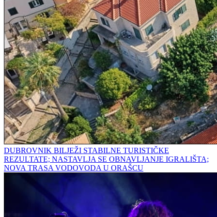
DUBROVNIK BILJEŽI STABILNE TURISTIČKE
REZULTATE; NASTAVLJA SE OBNAVLJANJE IGRALIŠTA;
NOVA TRASA VODOVODA U ORAŠCU