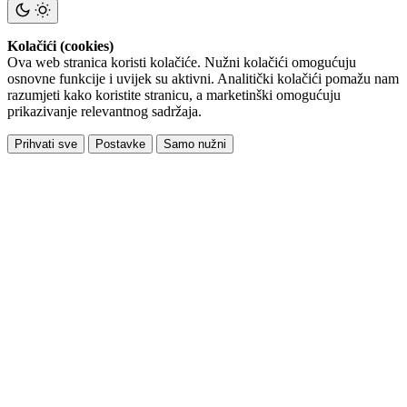
Kolačići (cookies)
Ova web stranica koristi kolačiće. Nužni kolačići omogućuju
osnovne funkcije i uvijek su aktivni. Analitički kolačići pomažu nam
razumjeti kako koristite stranicu, a marketinški omogućuju
prikazivanje relevantnog sadržaja.
Prihvati sve
Postavke
Samo nužni