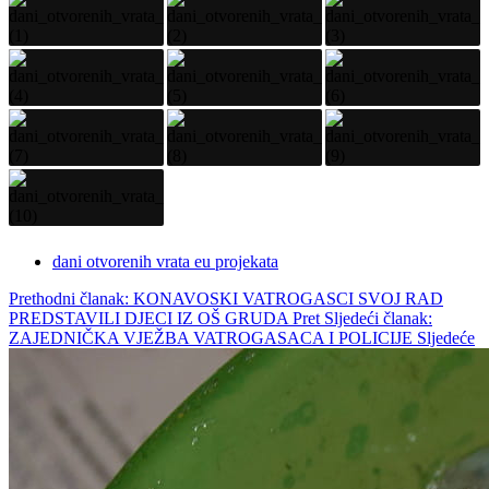
dani otvorenih vrata eu projekata
Prethodni članak: KONAVOSKI VATROGASCI SVOJ RAD
PREDSTAVILI DJECI IZ OŠ GRUDA
Pret
Sljedeći članak:
ZAJEDNIČKA VJEŽBA VATROGASACA I POLICIJE
Sljedeće