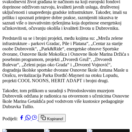
svakodnevni život građana te načinom na koji europski fondovi
doprinose održivom razvoju, kvaliteti javnih usluga, društvenoj
uključenosti i unapređenju gradske infrastrukture. Također, imali su
priliku i upoznati primjere dobre prakse, razmijeniti iskustva te
saznati više o inovativnim rješenjima koja doprinose energetskoj
učinkovitosti, očuvanju okoliša i kvaliteti života u Dubrovniku.
Predstavili su se i brojni projekti, među kojima su: „Mreža zelene
infrastrukture - parkovi Gradac, Pile i Platana“, „Centar za starije
osobe Dubrovnik“, „Park&Ride“, energetske obnove Sportske
dvorane, Osnovne škole Mokošica i Osnovne škole Marina Držića s
posebnim programom, projekti „Dvoredi Gruž“, „Drvoredi
Bulevar“, „Zeleni pojas oko Grada“ i „Drvored Vojnović“,
dogradnja školske sportske dvorane Osnovne škole Antuna Masle u
Orašcu, revitalizacija Parka Đorđić-Mayneri na otoku Lopudu,
projekti COOL NOONS, HERIT ADAPT i brojni drugi.
Također, tom prilikom u suradnji s Prirodoslovnim muzejom
Dubrovnik održana je radionica na otvorenom s učenicima Osnovne
škole Marina Getaldića pod vodstvom više kustosice pedagoginje
Dubravka Tullio.
Podijeli:
Kopirano!