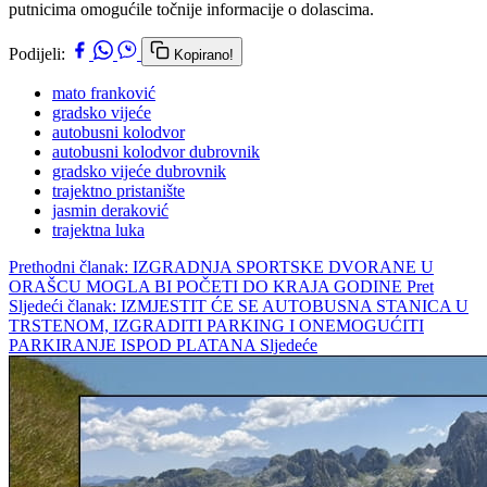
putnicima omogućile točnije informacije o dolascima.
Podijeli:
Kopirano!
mato franković
gradsko vijeće
autobusni kolodvor
autobusni kolodvor dubrovnik
gradsko vijeće dubrovnik
trajektno pristanište
jasmin deraković
trajektna luka
Prethodni članak: IZGRADNJA SPORTSKE DVORANE U
ORAŠCU MOGLA BI POČETI DO KRAJA GODINE
Pret
Sljedeći članak: IZMJESTIT ĆE SE AUTOBUSNA STANICA U
TRSTENOM, IZGRADITI PARKING I ONEMOGUĆITI
PARKIRANJE ISPOD PLATANA
Sljedeće