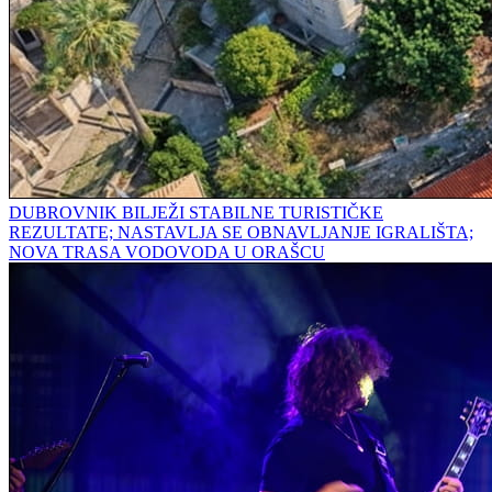
DUBROVNIK BILJEŽI STABILNE TURISTIČKE
REZULTATE; NASTAVLJA SE OBNAVLJANJE IGRALIŠTA;
NOVA TRASA VODOVODA U ORAŠCU