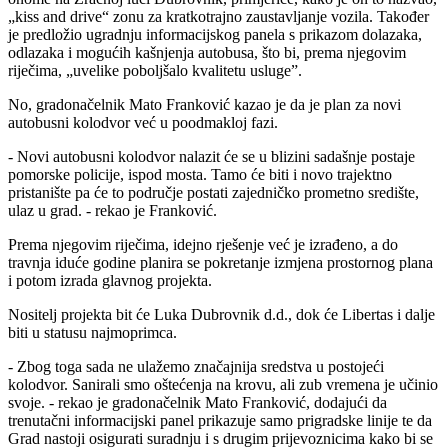
„kiss and drive“ zonu za kratkotrajno zaustavljanje vozila. Također
je predložio ugradnju informacijskog panela s prikazom dolazaka,
odlazaka i mogućih kašnjenja autobusa, što bi, prema njegovim
riječima, „uvelike poboljšalo kvalitetu usluge”.
No, gradonačelnik Mato Franković kazao je da je plan za novi
autobusni kolodvor već u poodmakloj fazi.
- Novi autobusni kolodvor nalazit će se u blizini sadašnje postaje
pomorske policije, ispod mosta. Tamo će biti i novo trajektno
pristanište pa će to područje postati zajedničko prometno središte,
ulaz u grad. - rekao je Franković.
Prema njegovim riječima, idejno rješenje već je izrađeno, a do
travnja iduće godine planira se pokretanje izmjena prostornog plana
i potom izrada glavnog projekta.
Nositelj projekta bit će Luka Dubrovnik d.d., dok će Libertas i dalje
biti u statusu najmoprimca.
- Zbog toga sada ne ulažemo značajnija sredstva u postojeći
kolodvor. Sanirali smo oštećenja na krovu, ali zub vremena je učinio
svoje. - rekao je gradonačelnik Mato Franković, dodajući da
trenutačni informacijski panel prikazuje samo prigradske linije te da
Grad nastoji osigurati suradnju i s drugim prijevoznicima kako bi se