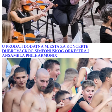
U PRODAJI DODATNA MJESTA ZA KONCERTE
DUBROVAČKOG SIMFONIJSKOG ORKESTRA I
ANSAMBLA PHILHARMONIX!