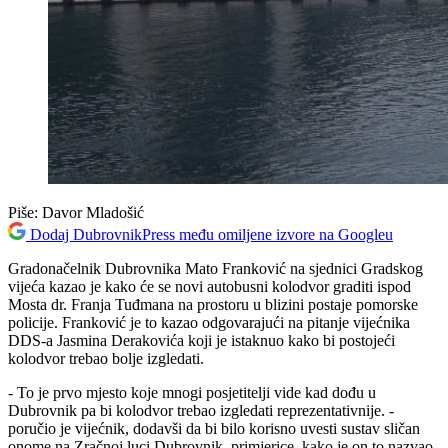
Piše:
Davor Mladošić
Dodaj DubrovnikPress među omiljene izvore na Googleu
Gradonačelnik Dubrovnika Mato Franković na sjednici Gradskog
vijeća kazao je kako će se novi autobusni kolodvor graditi ispod
Mosta dr. Franja Tuđmana na prostoru u blizini postaje pomorske
policije. Franković je to kazao odgovarajući na pitanje vijećnika
DDS-a Jasmina Derakovića koji je istaknuo kako bi postojeći
kolodvor trebao bolje izgledati.
- To je prvo mjesto koje mnogi posjetitelji vide kad dođu u
Dubrovnik pa bi kolodvor trebao izgledati reprezentativnije. -
poručio je vijećnik, dodavši da bi bilo korisno uvesti sustav sličan
onome na Zračnoj luci Dubrovnik, primjerice, kako je on to nazvao,