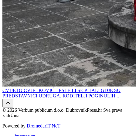
CVIJETO CVJETKOVIĆ: JESTE LI SE PITALI GDJE SU
PREDSTAVNICI UDRUGA, RODITELJI POGINULIH...
© 2026 Verbum publicum d.o.o. DubrovnikPress.hr Sva prava
zadržana
Powered by
DromedarIT.NeT