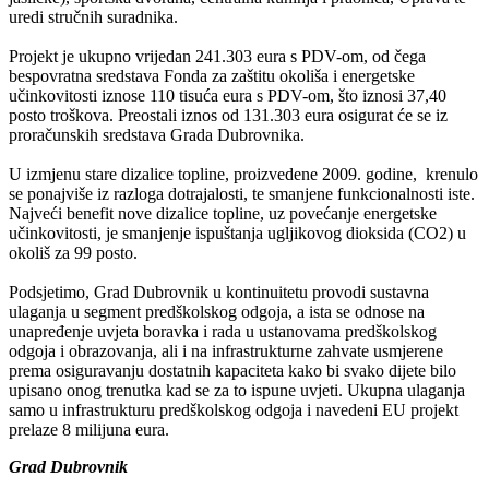
uredi stručnih suradnika.
Projekt je ukupno vrijedan 241.303 eura s PDV-om, od čega
bespovratna sredstava Fonda za zaštitu okoliša i energetske
učinkovitosti iznose 110 tisuća eura s PDV-om, što iznosi 37,40
posto troškova. Preostali iznos od 131.303 eura osigurat će se iz
proračunskih sredstava Grada Dubrovnika.
U izmjenu stare dizalice topline, proizvedene 2009. godine, krenulo
se ponajviše iz razloga dotrajalosti, te smanjene funkcionalnosti iste.
Najveći benefit nove dizalice topline, uz povećanje energetske
učinkovitosti, je smanjenje ispuštanja ugljikovog dioksida (CO2) u
okoliš za 99 posto.
Podsjetimo, Grad Dubrovnik u kontinuitetu provodi sustavna
ulaganja u segment predškolskog odgoja, a ista se odnose na
unapređenje uvjeta boravka i rada u ustanovama predškolskog
odgoja i obrazovanja, ali i na infrastrukturne zahvate usmjerene
prema osiguravanju dostatnih kapaciteta kako bi svako dijete bilo
upisano onog trenutka kad se za to ispune uvjeti. Ukupna ulaganja
samo u infrastrukturu predškolskog odgoja i navedeni EU projekt
prelaze 8 milijuna eura.
Grad Dubrovnik