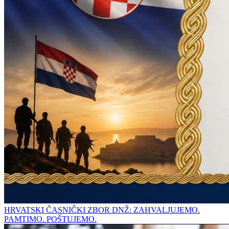
HRVATSKI ČASNIČKI ZBOR DNŽ: ZAHVALJUJEMO.
PAMTIMO. POŠTUJEMO.