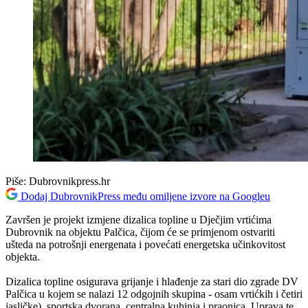
Piše:
Dubrovnikpress.hr
Dodaj DubrovnikPress među omiljene izvore na Googleu
Završen je projekt izmjene dizalica topline u Dječjim vrtićima
Dubrovnik na objektu Palčica, čijom će se primjenom ostvariti
ušteda na potrošnji energenata i povećati energetska učinkovitost
objekta.
Dizalica topline osigurava grijanje i hlađenje za stari dio zgrade DV
Palčica u kojem se nalazi 12 odgojnih skupina - osam vrtićkih i četiri
jasličke), sportska dvorana, centralna kuhinja i praonica, Uprava te