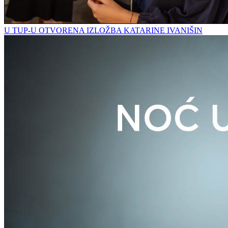
U TUP-U OTVORENA IZLOŽBA KATARINE IVANIŠIN