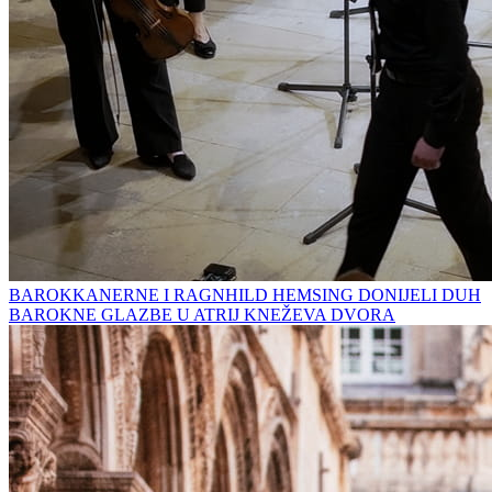
BAROKKANERNE I RAGNHILD HEMSING DONIJELI DUH
BAROKNE GLAZBE U ATRIJ KNEŽEVA DVORA