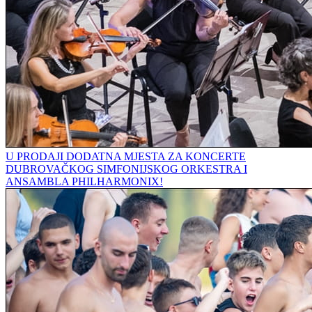
U PRODAJI DODATNA MJESTA ZA KONCERTE
DUBROVAČKOG SIMFONIJSKOG ORKESTRA I
ANSAMBLA PHILHARMONIX!