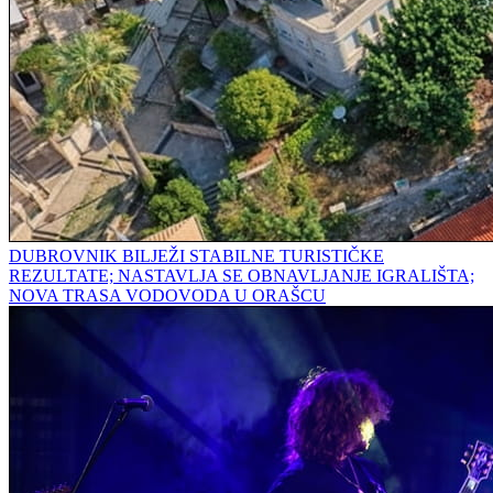
DUBROVNIK BILJEŽI STABILNE TURISTIČKE
REZULTATE; NASTAVLJA SE OBNAVLJANJE IGRALIŠTA;
NOVA TRASA VODOVODA U ORAŠCU