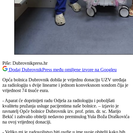
Piše:
Dubrovnikpress.hr
Dodaj DubrovnikPress među omiljene izvore na Googleu
Opća bolnica Dubrovnik dobila je vrijednu donaciju UZV uređaja
za radiologiju s dvije linearne i jednom konveksnom sondom čija je
vrijednost 74 tisuće eura.
- Aparat će doprinijeti radu Odjela za radiologiju i poboljšati
kvalitetu pružanja usluge pacijentima naše bolnice. – izjavio je
ravnatelj Opće bolnice Dubrovnik izv. prof. prim. dr. sc. Marijo
Bekić i zahvalio obitelji nedavno preminulog Yula Boža Draškovića
na ovoj vrijednoj donaciji.
- Veliko mi je zadovoljstvo biti ovdje u ime svoje obitelji kako bih