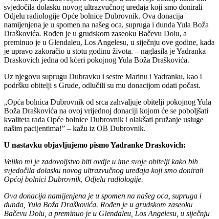
svjedočila dolasku novog ultrazvučnog uređaja koji smo donirali
Odjelu radiologije Opće bolnice Dubrovnik. Ova donacija
namijenjena je u spomen na našeg oca, supruga i dunda Yula Boža
Draškovića. Rođen je u grudskom zaseoku Bačevu Dolu, a
preminuo je u Glendaleu, Los Angelesu, u siječnju ove godine, kada
je upravo zakoračio u stotu godinu života. – naglasila je Yadranka
Draskovich jedna od kćeri pokojnog Yula Boža Draškovića.
Uz njegovu suprugu Dubravku i sestre Marinu i Yadranku, kao i
podršku obitelji s Grude, odlučili su mu donacijom odati počast.
„Opća bolnica Dubrovnik od srca zahvaljuje obitelji pokojnog Yula
Boža Draškovića na ovoj vrijednoj donaciji kojom će se poboljšati
kvaliteta rada Opće bolnice Dubrovnik i olakšati pružanje usluge
našim pacijentima!” – kažu iz OB Dubrovnik.
U nastavku objavljujemo pismo Yadranke Draskovich:
Veliko mi je zadovoljstvo biti ovdje u ime svoje obitelji kako bih
svjedočila dolasku novog ultrazvučnog uređaja koji smo donirali
Općoj bolnici Dubrovnik, Odjelu radiologije.
Ova donacija namijenjena je u spomen na našeg oca, supruga i
dunda, Yula Boža Draškovića. Rođen je u grudskom zaseoku
Bačevu Dolu, a preminuo je u Glendaleu, Los Angelesu, u siječnju