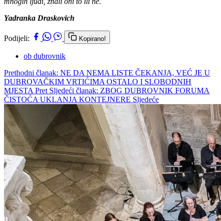
mnogih ljudi, znali oni to ili ne.
Yadranka Draskovich
Podijeli:
Kopirano!
ob dubrovnik
Prethodni članak: NE DA NEMA LISTE ČEKANJA, VEĆ JE U
DUBROVAČKIM VRTIĆIMA OSTALO I SLOBODNIH
MJESTA
Pret
Sljedeći članak: ZBOG DUBROVNIK FORUMA
ČISTOĆA UKLANJA KONTEJNERE
Sljedeće