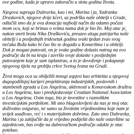
ove godine, kada je upravo zakoračio u stotu godinu života.
Njegova supruga Dubravka, kao i mi, Marina i ja, Yadranka
Draskovich, njegove dvije kćeri, uz podršku naše obitelji s Grude,
odlučili smo da je ova donacija najbolji način da odamo počast
mom ocu, koji se brinuo o svima nama dok je bio živ. Moj otac je,
nakon smrti brata Nika Draškovića, preuzeo ulogu patrijarha naše
obitelji i u posljednjih tridesetak godina svaki tjedan zvao svog
nećaka Boža kako bi čuo što se događa u Konavlima i u obitelji.
Dok je mogao putovati, on je svake godine dolazio natrag na ovo
područje da bi na kraju i završio svoje dolaske s posljednjim
putovanjem koje je sam isplanirao, a to je dovoženje i pokapanje
njegovog tijela na groblju crkve Svetog Ivana na Grudi.
Život moga oca su obilježili mnogi uspjesi kao arhitekta u njegovoj
dugogodišnjoj karijeri projektiranja industrijskih, poslovnih i
stambenih zgrada u Los Angelesu, aktivnosti u Konavoskom društvu
u Los Angelesu, kao i predsjedavanje Croatian National Association
u Los Angelesu. Osim toga, bio je investitor s raznolikim
investicijskim portfoliom. Mi smo blagoslovljeni da nas je moj otac
doživotno osigurao, ne samo sa životnim vrijednostima koje nam je
uvijek usađivao, već i s materijalnim dobrima. Zato smo Dubravka,
Marina i ja zaključile da je vrijedno podijeliti dio naše ostavštine sa
zajednicom, bas ovdje na dubrovačkom području odakle je otac
potekao.