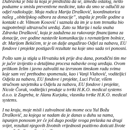
Dubravka je bila ta koja je predložila da se, između ostalog, nešto
poduzme u smislu preventivne medicine, tako da smo se odlučili za
odjel radiologije. Moja rodica Marija Drašković, koordinatorica
našeg „obiteljskog odbora za donacije”, stupila je prošle godine u
kontakt s dr. Vilmom Kosović i saznala da im je u tom trenutku bio
najpotrebniji ultrazvučni uređaj. Zato su Marija i naša snaha
Zdravka Drašković, koja je zadužena za rukovanje financijama za
donacije, ove godine nastavile komunikaciju s ravnateljem bolnice,
dr. Marijom Bekićem, te je on dalje angažirao Odjel za nabavu, EU
fondove i projekte postigavši rezultate na koje smo sada svi ponosni.
Pošto sam ja stigla u Hrvatsku tek prije dva dana, porodični tim me
je jučer izvijestio o detaljima procesa nabavke ovog uređaja. Ovom
prilikom želim i javno zahvaliti na izvrsnom timskom radu svima
koje sam već prethodno spomenula, kao i Vanji Vlahović, voditeljici
Odjela za nabavu, EU fondove i projekte, Luci Pećar, višem
stručnom savjetniku u Odjelu za nabavu, EU fondove i projekte,
Nicole Čorak, voditeljici prodaje u tvrtki H.K.O. medical systems
d.o.o. iz Zagreba, te Alanu Kurjaku, vlasniku tvrtke H.K.O. medical
systems.
I na kraju, moje misli i zahvalnost idu mome ocu Yul Božu
Drašković, za kojega se nadam da je danas u duhu sa nama,
ispunjen ponosom jer će još dugo poslije svoga prelaska na drugi
svijet, rezultati njegovih životnih vrijednosti pozitivno doticati živote