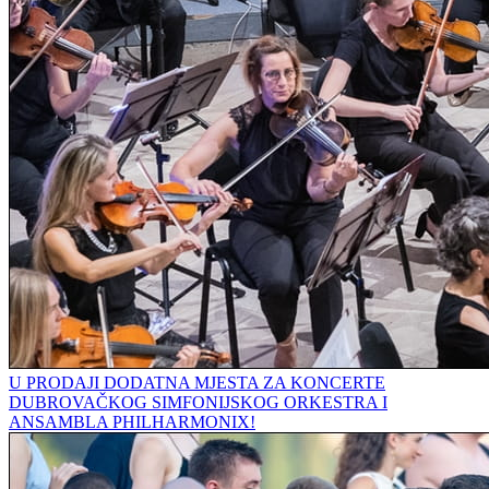
U PRODAJI DODATNA MJESTA ZA KONCERTE
DUBROVAČKOG SIMFONIJSKOG ORKESTRA I
ANSAMBLA PHILHARMONIX!