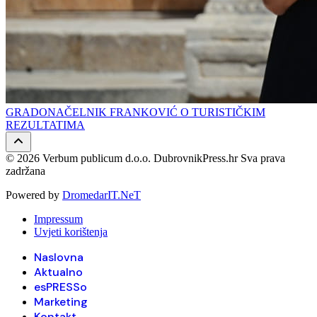
GRADONAČELNIK FRANKOVIĆ O TURISTIČKIM
REZULTATIMA
© 2026 Verbum publicum d.o.o. DubrovnikPress.hr Sva prava
zadržana
Powered by
DromedarIT.NeT
Impressum
Uvjeti korištenja
Naslovna
Aktualno
esPRESSo
Marketing
Kontakt