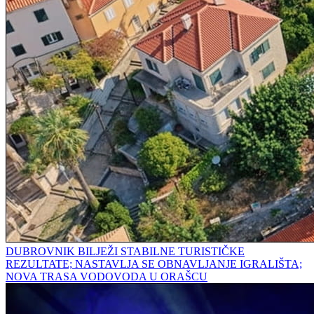
DUBROVNIK BILJEŽI STABILNE TURISTIČKE
REZULTATE; NASTAVLJA SE OBNAVLJANJE IGRALIŠTA;
NOVA TRASA VODOVODA U ORAŠCU