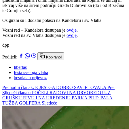
gradskim linijama i onim linijama Libertasa na kojima se ukrcaj ili
iskrcaj vrše na širem području Grada Dubrovnika (do i od Brsečina
te Gornjih sela).
Osigirani su i dodatni polasci na Kandeloru i sv. Vlaha.
Vozni red – Kandelora dostupan je
ovdje
.
Vozni red na sv. Vlaha dostupan je
ovdje
.
dpp
Podijeli:
Kopirano!
libertas
festa svetoga vlaha
besplatan prijevoz
Prethodni članak: E JES' GA DOBRO SAVJETOVALA
Pret
Sljedeći članak: POČELI RADOVI NA DRVOREDU UZ
GRUŠKU RIVU I NA UREĐENJU PARKA PILE; PALA
TUŽBA GOLFERA
Sljedeće