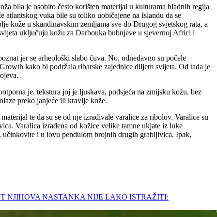
ža bila je osobito često korišten materijal u kulturama hladnih regija
ože atlantskog vuka bile su toliko uobičajene na Islandu da se
 riblje kože u skandinavskim zemljama sve do Drugog svjetskog rata, a
svijeta uključuju kožu za Darbouka bubnjeve u sjevernoj Africi i
 nepoznat jer se arheološki slabo čuva. No, odnedavno su počele
Growth kako bi podržala ribarske zajednice diljem svijeta. Od tada je
rojeva.
tporna je, tekstura joj je ljuskava, podsjeća na zmijsku kožu, bez
olaze preko janjeće ili kravlje kože.
aterijal te da su se od nje izrađivale varalice za ribolov. Varalice su
ivica. Varalica izrađena od kožice velike tamne ukjate iz luke
 učinkovite i u lovu pendulom brojnih drugih grabljivica. Ipak,
IJEST NJIHOVA NASTANKA NIJE LAKO ISTRAŽITI: