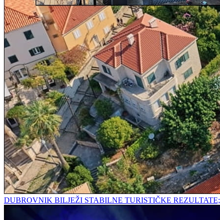
DUBROVNIK BILJEŽI STABILNE TURISTIČKE REZULTAT