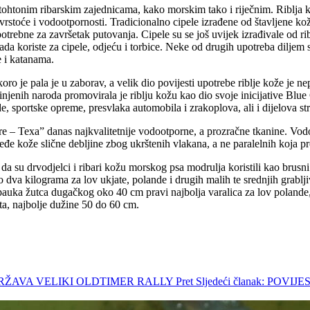
tohtonim ribarskim zajednicama, kako morskim tako i riječnim. Riblja ko
e čvrstoće i vodootpornosti. Tradicionalno cipele izrađene od štavljene k
e potrebne za završetak putovanja. Cipele su se još uvijek izrađivale od
a koriste za cipele, odjeću i torbice. Neke od drugih upotreba diljem 
e i katanama.
skoro je pala je u zaborav, a velik dio povijesti upotrebe riblje kože je
enih naroda promovirala je riblju kožu kao dio svoje inicijative Blue 
, sportske opreme, presvlaka automobila i zrakoplova, ali i dijelova st
 – Texa” danas najkvalitetnije vodootporne, a prozračne tkanine. Vodoo
veđe kože slične debljine zbog ukrštenih vlakana, a ne paralelnih koja pr
a su drvodjelci i ribari kožu morskog psa modrulja koristili kao brusni m
do dva kilograma za lov ukjate, polande i drugih malih te srednjih grablj
e pauka žutca dugačkog oko 40 cm pravi najbolja varalica za lov polande,
uta, najbolje dužine 50 do 60 cm.
ODRŽAVA VELIKI OLDTIMER RALLY
Pret
Sljedeći članak: POV