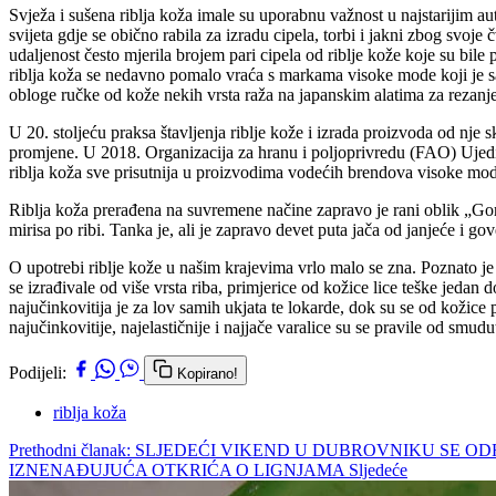
Svježa i sušena riblja koža imale su uporabnu važnost u najstarijim au
svijeta gdje se obično rabila za izradu cipela, torbi i jakni zbog svoj
udaljenost često mjerila brojem pari cipela od riblje kože koje su bil
riblja koža se nedavno pomalo vraća s markama visoke mode koji je sad
obloge ručke od kože nekih vrsta raža na japanskim alatima za rezanj
U 20. stoljeću praksa štavljenja riblje kože i izrada proizvoda od nje 
promjene. U 2018. Organizacija za hranu i poljoprivredu (FAO) Ujedinj
riblja koža sve prisutnija u proizvodima vodećih brendova visoke mode
Riblja koža prerađena na suvremene načine zapravo je rani oblik „Gore
mirisa po ribi. Tanka je, ali je zapravo devet puta jača od janjeće i go
O upotrebi riblje kože u našim krajevima vrlo malo se zna. Poznato je d
se izrađivale od više vrsta riba, primjerice od kožice lice teške jedan 
najučinkovitija je za lov samih ukjata te lokarde, dok su se od kožic
najučinkovitije, najelastičnije i najjače varalice su se pravile od smud
Podijeli:
Kopirano!
riblja koža
Prethodni članak: SLJEDEĆI VIKEND U DUBROVNIKU SE 
IZNENAĐUJUĆA OTKRIĆA O LIGNJAMA
Sljedeće