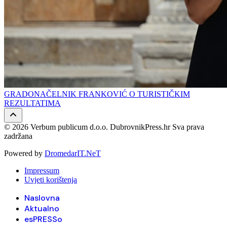
GRADONAČELNIK FRANKOVIĆ O TURISTIČKIM
REZULTATIMA
© 2026 Verbum publicum d.o.o. DubrovnikPress.hr Sva prava
zadržana
Powered by
DromedarIT.NeT
Impressum
Uvjeti korištenja
Naslovna
Aktualno
esPRESSo