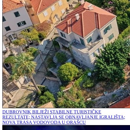
DUBROVNIK BILJEŽI STABILNE TURISTIČKE
REZULTATE; NASTAVLJA SE OBNAVLJANJE IGRALIŠTA;
NOVA TRASA VODOVODA U ORAŠCU