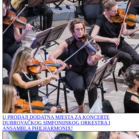
U PRODAJI DODATNA MJESTA ZA KONCERTE
DUBROVAČKOG SIMFONIJSKOG ORKESTRA I
ANSAMBLA PHILHARMONIX!