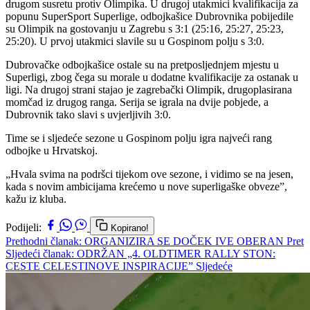
drugom susretu protiv Olimpika. U drugoj utakmici kvalifikacija za
popunu SuperSport Superlige, odbojkašice Dubrovnika pobijedile
su Olimpik na gostovanju u Zagrebu s 3:1 (25:16, 25:27, 25:23,
25:20). U prvoj utakmici slavile su u Gospinom polju s 3:0.
Dubrovačke odbojkašice ostale su na pretposljednjem mjestu u
Superligi, zbog čega su morale u dodatne kvalifikacije za ostanak u
ligi. Na drugoj strani stajao je zagrebački Olimpik, drugoplasirana
momčad iz drugog ranga. Serija se igrala na dvije pobjede, a
Dubrovnik tako slavi s uvjerljivih 3:0.
Time se i sljedeće sezone u Gospinom polju igra najveći rang
odbojke u Hrvatskoj.
„Hvala svima na podršci tijekom ove sezone, i vidimo se na jesen,
kada s novim ambicijama krećemo u nove superligaške obveze”,
kažu iz kluba.
Podijeli:
Kopirano!
Prethodni članak: ORGANIZIRA SE DOČEK IVE OBERAN
Pret
Sljedeći članak: ODRŽAN „4. OLDTIMER RALLY STON:
CESTE CELESTINOVE INSPIRACIJE”
Sljedeće