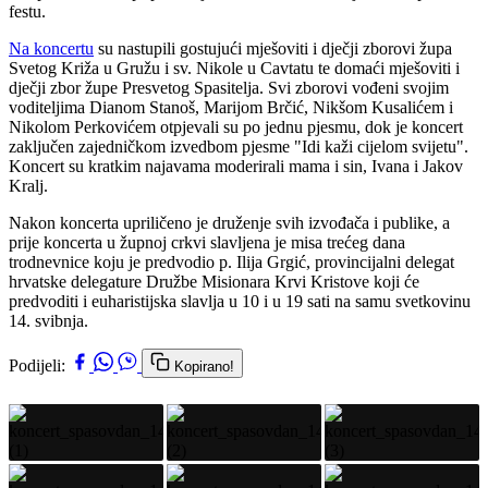
festu.
Na koncertu
su nastupili gostujući mješoviti i dječji zborovi župa
Svetog Križa u Gružu i sv. Nikole u Cavtatu te domaći mješoviti i
dječji zbor župe Presvetog Spasitelja. Svi zborovi vođeni svojim
voditeljima Dianom Stanoš, Marijom Brčić, Nikšom Kusalićem i
Nikolom Perkovićem otpjevali su po jednu pjesmu, dok je koncert
zaključen zajedničkom izvedbom pjesme "Idi kaži cijelom svijetu".
Koncert su kratkim najavama moderirali mama i sin, Ivana i Jakov
Kralj.
Nakon koncerta upriličeno je druženje svih izvođača i publike, a
prije koncerta u župnoj crkvi slavljena je misa trećeg dana
trodnevnice koju je predvodio p. Ilija Grgić, provincijalni delegat
hrvatske delegature Družbe Misionara Krvi Kristove koji će
predvoditi i euharistijska slavlja u 10 i u 19 sati na samu svetkovinu
14. svibnja.
Podijeli:
Kopirano!