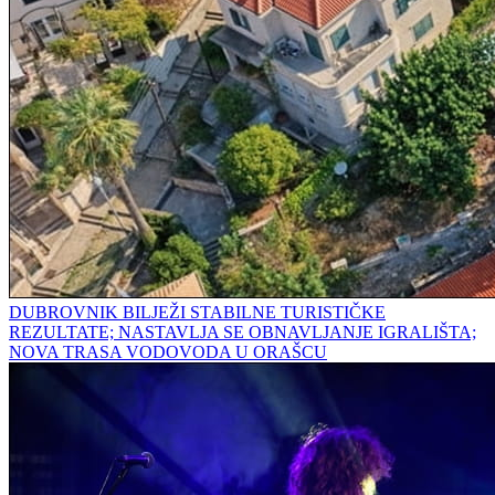
DUBROVNIK BILJEŽI STABILNE TURISTIČKE
REZULTATE; NASTAVLJA SE OBNAVLJANJE IGRALIŠTA;
NOVA TRASA VODOVODA U ORAŠCU