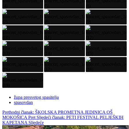
župa presvetog spasitelja
spasovdan
Prethodni članak: ŠKOLSKA PROMETNA JEDINICA OŠ
MOKOŠICA
Pret
Sljedeći članak: PETI FESTIVAL PELJEŠKIH
KAPETANA
Sljedeće