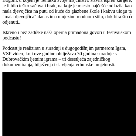
Bogom, u kojem je trenutku svoje majčinstvo stavila ispred karijere,
je li bilo teško sačuvati brak, na koje je mjesto najčešće odlazila kao
mala djevojčica na putu od kuće do glazbene škole i kakvu ulogu ta
"mala djevojčica" danas ima u njezinu modnom stilu, dok bira što će
odjenuti...
Iskreno i bez zadrške naša operna primadona govori u festivalskom
podcastu!
Podcast je realiziran u suradnji s dugogodišnjim partnerom Igara,
VSP video, koji ove godine obilježava 30 godina suradnje s
Dubrovačkim ljetnim igrama – tri desetljeća zajedničkog
dokumentiranja, bilježenja i slavljenja vrhunske umjetnosti.