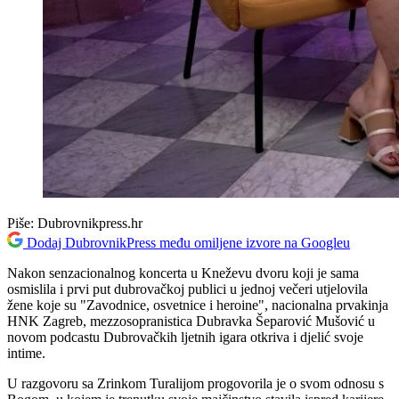
Piše:
Dubrovnikpress.hr
Dodaj DubrovnikPress među omiljene izvore na Googleu
Nakon senzacionalnog koncerta u Kneževu dvoru koji je sama
osmislila i prvi put dubrovačkoj publici u jednoj večeri utjelovila
žene koje su "Zavodnice, osvetnice i heroine", nacionalna prvakinja
HNK Zagreb, mezzosopranistica Dubravka Šeparović Mušović u
novom podcastu Dubrovačkih ljetnih igara otkriva i djelić svoje
intime.
U razgovoru sa Zrinkom Turalijom progovorila je o svom odnosu s