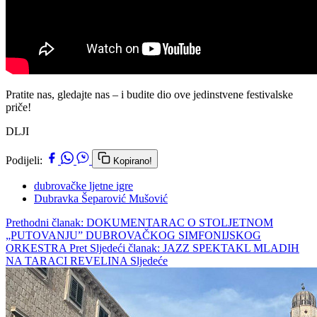
Pratite nas, gledajte nas – i budite dio ove jedinstvene festivalske
priče!
DLJI
Podijeli:
Kopirano!
dubrovačke ljetne igre
Dubravka Šeparović Mušović
Prethodni članak: DOKUMENTARAC O STOLJETNOM
„PUTOVANJU” DUBROVAČKOG SIMFONIJSKOG
ORKESTRA
Pret
Sljedeći članak: JAZZ SPEKTAKL MLADIH
NA TARACI REVELINA
Sljedeće