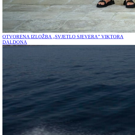
OTVORENA IZLOŽBA „SVJETLO SJEVERA” VIKTORA
DALDONA