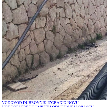
VODOVOD DUBROVNIK IZGRADIO NOVU
VODOOPSKRBNU I MREŽU ODVODNJE U ORAŠCU