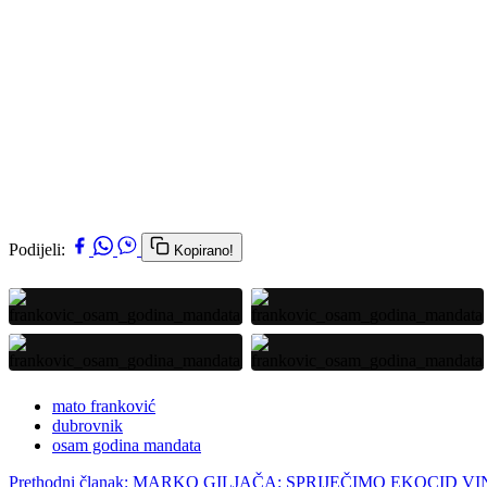
Podijeli:
Kopirano!
mato franković
dubrovnik
osam godina mandata
Prethodni članak: MARKO GILJAČA: SPRIJEČIMO EKOCI