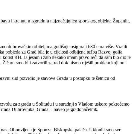
abavu i krenuti u izgradnju najznačajnijeg sportskog objekta Županiji,
smo dubrovačkim obiteljima godišnje osigurali 680 eura više. Vratili
a pobjeda za Grad bila je u cijelosti odbijena tužba Razvoj golfa
 korist RH. Ja jesam i zato itekako imam pravo reći da sam bio dio te
 Žičaru smo bili zatvorili za rad dok nismo riješili problem koji oni
ravni sud potvrdio je stavove Grada u postupku te šetnicu od
dozvolu za zgradu u Solitudu i u suradnji s Vladom uskoro pokrećemo
je Grada Dubrovnika. Grada. - naveo je gradonačelnik.
a nas. Obnovljena je Sponza, Biskupska palača. Uklonili smo sve