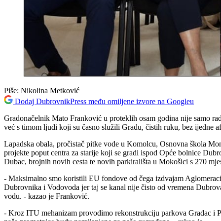
Piše:
Nikolina Metković
Dodaj DubrovnikPress među omiljene izvore na Googleu
Gradonačelnik Mato Franković u proteklih osam godina nije samo radio 
već s timom ljudi koji su časno služili Gradu, čistih ruku, bez ijedne 
Lapadska obala, pročistač pitke vode u Komolcu, Osnovna škola Montov
projekte poput centra za starije koji se gradi ispod Opće bolnice Dub
Dubac, brojnih novih cesta te novih parkirališta u Mokošici s 270 mj
- Maksimalno smo koristili EU fondove od čega izdvajam Aglomeracij
Dubrovnika i Vodovoda jer taj se kanal nije čisto od vremena Dubrova
vodu. - kazao je Franković.
- Kroz ITU mehanizam provodimo rekonstrukciju parkova Gradac i Pile 