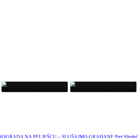
D VINOGRADA NA PELJEŠCU – SLUŠAJMO GRAĐANE
Pret
Sljed