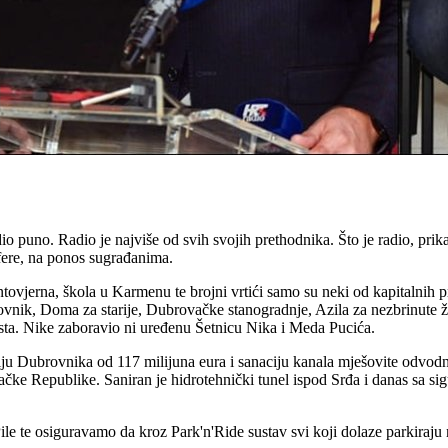
puno. Radio je najviše od svih svojih prethodnika. Što je radio, prikaz
afere, na ponos sugrađanima.
jerna, škola u Karmenu te brojni vrtići samo su neki od kapitalnih pro
rovnik, Doma za starije, Dubrovačke stanogradnje, Azila za nezbrinute 
esta. Nike zaboravio ni uređenu Šetnicu Nika i Meda Pucića.
u Dubrovnika od 117 milijuna eura i sanaciju kanala mješovite odvodn
čke Republike. Saniran je hidrotehnički tunel ispod Srđa i danas sa si
te osiguravamo da kroz Park'n'Ride sustav svi koji dolaze parkiraju n