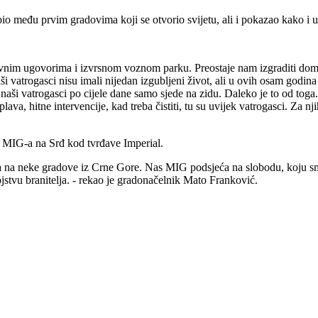
io među prvim gradovima koji se otvorio svijetu, ali i pokazao kako i u
ivnim ugovorima i izvrsnom voznom parku. Preostaje nam izgraditi dom u
 vatrogasci nisu imali nijedan izgubljeni život, ali u ovih osam godina
 vatrogasci po cijele dane samo sjede na zidu. Daleko je to od toga. K
oplava, hitne intervencije, kad treba čistiti, tu su uvijek vatrogasci. Za
 MIG-a na Srđ kod tvrđave Imperial.
a na neke gradove iz Crne Gore. Nas MIG podsjeća na slobodu, koju smo
ojstvu branitelja. - rekao je gradonačelnik Mato Franković.