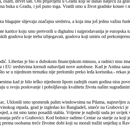
osam, devet sati. Oni prijavljeni u Gradu koji se danas natječu za grad
a buka u Gradu, i još puno toga. Vratili smo u život gradske kotare i mj
u blagajne slijevaju značajna sredstva, a koja ima još jednu važnu funk
e kartice koju smo pretvorili u digitalnu i najprodavanija je europska turi
jetskih gradova koje treba izbjegavati, gradova koji umiru od prekomjer
jvodić. Libertas je bio u dubokom financijskom minusu, a radnici nisu i
sa i EU sredstvima krenuli nabavljati nove autobuse. Kad je Antina sana
 što se u nijednom trenutku nije prelomilo preko leđa korisnika.- rekao j
remenima kad je bilo teško nijednom lipom zadnjih osam godina nisu pov
iraju u svoju poslovanje i poboljšavaju kvalitetu života našim sugrađanim
radac. Uklonili smo spomenik palim windowsima na Pilama, napravljen z
inskog otpada, grad je izgledao ko Bangladeš, smeće na Grabovici je bilo
jed, a mi smo tamo posadili stabla. Vrijeme je najbolji suda jer uvijek 
anja priče o Grabovici. Kod bolnice radimo Centar za starije za koji j
prema osobama treće životne dobi koji su morali tražiti smještaj u Rav