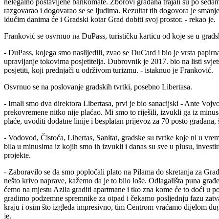
nelegalno postavljene bankomate. Zborovi građana trajali su po sedam, 
razgovarao i dogovarao se se ljudima. Rezultat tih dogovora je smanjen
idućim danima će i Gradski kotar Grad dobiti svoj prostor. - rekao je.
Franković se osvrnuo na DuPass, turističku karticu od koje se u gradsk
- DuPass, kojega smo naslijedili, zvao se DuCard i bio je vrsta papirnat
upravljanje tokovima posjetitelja. Dubrovnik je 2017. bio na listi sv
posjetiti, koji prednjači u održivom turizmu. - istaknuo je Franković.
Osvrnuo se na poslovanje gradskih tvrtki, posebno Libertasa.
- Imali smo dva direktora Libertasa, prvi je bio sanacijski - Ante Vo
prekovremene nitko nije plaćao. Mi smo to riješili, izvukli ga iz minu
plaće, uvoditi dodatne linije i besplatan prijevoz za 70 posto građana,
- Vodovod, Čistoća, Libertas, Sanitat, gradske su tvrtke koje ni u v
bila u minusima iz kojih smo ih izvukli i danas su sve u plusu, invest
projekte.
- Zaboravilo se da smo popločali plato na Pilama do skretanja za G
nešto krivo naprave, kažemo da je to bilo loše. Odlagališta puna građev
ćemo na mjestu Azila graditi apartmane i tko zna kome će to doći u pos
gradimo podzemne spremnike za otpad i čekamo posljednju fazu zatvar
kraju i osim što izgleda impresivno, tim Centrom vraćamo dijelom dug 
je.