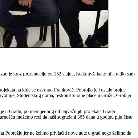
ao je kroz prezentaciju od 152 slajda, istaknuvši kako nije radio sam
jekata na koje se osvrnuo Franković. Pobrojio je i ostale brojne
životinje, Studentskog doma, reskonstruirane place u Gružu, Groblja
je u Gradu, po meni jednog od najvažnijih projekata Grada
gurnošću možemo reći da naši sugrađani 365 dana u godinu piju čistu
a Pobrežju jer ne želimo privlačiti nove aute u grad nego želimo da