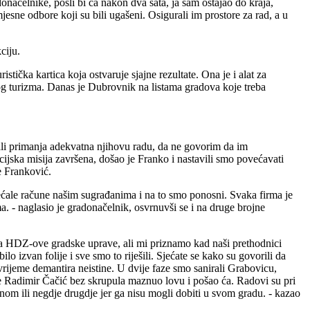
onačelnike, pošli bi ća nakon dva sata, ja sam ostajao do kraja,
esne odbore koji su bili ugašeni. Osigurali im prostore za rad, a u
ciju.
stička kartica koja ostvaruje sjajne rezultate. Ona je i alat za
nog turizma. Danas je Dubrovnik na listama gradova koje treba
mali primanja adekvatna njihovu radu, da ne govorim da im
cijska misija završena, došao je Franko i nastavili smo povećavati
e Franković.
ećale račune našim sugrađanima i na to smo ponosni. Svaka firma je
a. - naglasio je gradonačelnik, osvrnuvši se i na druge brojne
a HDZ-ove gradske uprave, ali mi priznamo kad naši prethodnici
 izvan folije i sve smo to riješili. Sjećate se kako su govorili da
vrijeme demantira neistine. U dvije faze smo sanirali Grabovicu,
e Radimir Čačić bez skrupula maznuo lovu i pošao ća. Radovi su pri
nom ili negdje drugdje jer ga nisu mogli dobiti u svom gradu. - kazao