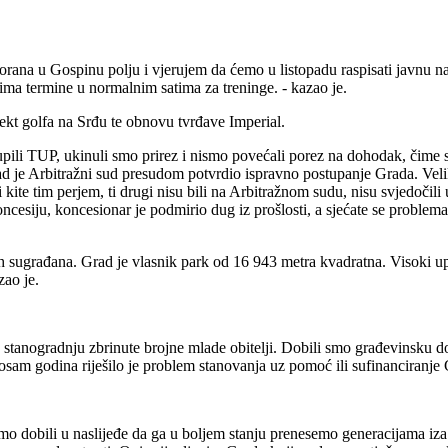
dvorana u Gospinu polju i vjerujem da ćemo u listopadu raspisati javnu n
ima termine u normalnim satima za treninge. - kazao je.
ekt golfa na Srđu te obnovu tvrđave Imperial.
upili TUP, ukinuli smo prirez i nismo povećali porez na dohodak, čime 
d je Arbitražni sud presudom potvrdio ispravno postupanje Grada. Velik
 tim perjem, ti drugi nisu bili na Arbitražnom sudu, nisu svjedočili u
oncesiju, koncesionar je podmirio dug iz prošlosti, a sjećate se problema.
 sugrađana. Grad je vlasnik park od 16 943 metra kvadratna. Visoki up
zao je.
 stanogradnju zbrinute brojne mlade obitelji. Dobili smo građevinsku 
ih osam godina riješilo je problem stanovanja uz pomoć ili sufinanciran
smo dobili u naslijeđe da ga u boljem stanju prenesemo generacijama iz