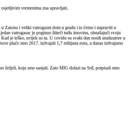
 osjetljivim vremenima zna upravljati.
 Zatonu i veliki vatrogasni dom u gradu i to ćemo i napraviti u
 jedan vatrogasac je poginuo štiteći tuđu imovinu, obnašajući svoju
ad je teško, uvijek su tu. U covidu su svaki dan nosili analizatore u
 njihove plaće smo 2017. izdvajali 1,7 milijuna eura, a danas izdvajamo
 željeli, koju smo sanjali. Zato MIG dolazi na Srđ, potpisali smo