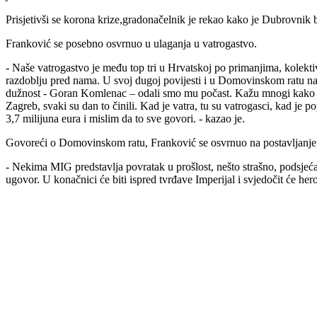
Prisjetivši se korona krize,gradonačelnik je rekao kako je Dubrovnik b
Franković se posebno osvrnuo u ulaganja u vatrogastvo.
- Naše vatrogastvo je među top tri u Hrvatskoj po primanjima, kolekt
razdoblju pred nama. U svoj dugoj povijesti i u Domovinskom ratu naši
dužnost - Goran Komlenac – odali smo mu počast. Kažu mnogi kako naši
Zagreb, svaki su dan to činili. Kad je vatra, tu su vatrogasci, kad je p
3,7 milijuna eura i mislim da to sve govori. - kazao je.
Govoreći o Domovinskom ratu, Franković se osvrnuo na postavljanje
- Nekima MIG predstavlja povratak u prošlost, nešto strašno, podsjeć
ugovor. U konačnici će biti ispred tvrđave Imperijal i svjedočit će her