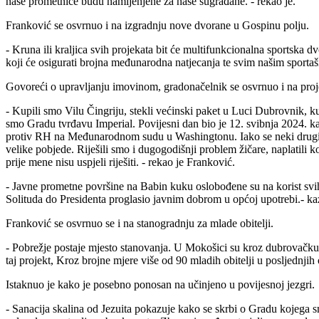
naše prometnice budu namijenjene za naše sugrađane. - rekao je.
Franković se osvrnuo i na izgradnju nove dvorane u Gospinu polju.
- Kruna ili kraljica svih projekata bit će multifunkcionalna sportska 
koji će osigurati brojna međunarodna natjecanja te svim našim sportaš
Govoreći o upravljanju imovinom, gradonačelnik se osvrnuo i na proj
- Kupili smo Vilu Čingriju, stekli većinski paket u Luci Dubrovnik, k
smo Gradu tvrđavu Imperial. Povijesni dan bio je 12. svibnja 2024. ka
protiv RH na Međunarodnom sudu u Washingtonu. Iako se neki drugi kite
velike pobjede. Riješili smo i dugogodišnji problem žičare, naplatili k
prije mene nisu uspjeli riješiti. - rekao je Franković.
- Javne prometne površine na Babin kuku oslobođene su na korist svih
Solituda do Presidenta proglasio javnim dobrom u općoj upotrebi.- ka
Franković se osvrnuo se i na stanogradnju za mlade obitelji.
- Pobrežje postaje mjesto stanovanja. U Mokošici su kroz dubrovačku
taj projekt, Kroz brojne mjere više od 90 mladih obitelji u posljednj
Istaknuo je kako je posebno ponosan na učinjeno u povijesnoj jezgri.
- Sanacija skalina od Jezuita pokazuje kako se skrbi o Gradu kojega 