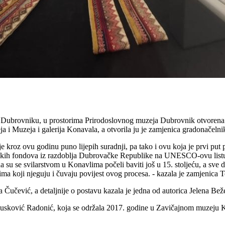
ubrovniku, u prostorima Prirodoslovnog muzeja Dubrovnik otvorena je
 i Muzeja i galerija Konavala, a otvorila ju je zamjenica gradonačeln
oz ovu godinu puno lijepih suradnji, pa tako i ovu koja je prvi put po
h fondova iz razdoblja Dubrovačke Republike na UNESCO-ovu listu 'Sj
 se svilarstvom u Konavlima počeli baviti još u 15. stoljeću, a sve d
ma koji njeguju i čuvaju povijest ovog procesa. - kazala je zamjenica T
Čučević, a detaljnije o postavu kazala je jedna od autorica Jelena Beže
je Rusković Radonić, koja se održala 2017. godine u Zavičajnom muzeju Ko