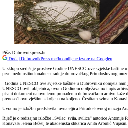
Piše:
Dubrovnikpress.hr
Dodaj DubrovnikPress među omiljene izvore na Googleu
U sklopu središnje proslave Godine UNESCO-ove svjetske baštine u D
prve međuinstitucionalne suradnje dubrovačkog Prirodoslovnog muzeja
- Godina UNESCO-ove svjetske baštine u Dubrovniku donijela nam je kr
UNESCO-ovih obljetnica, ovom Godinom obilježavamo i upis arhivski
pisani dokument na ovu temu pronađen u dubrovačkom arhivu kaže da su
prenoseći ovu vještinu s koljena na koljeno. Čestitam svima u Konavli
Uvodno je izložbu predstavila ravnateljica Prirodoslovnog muzeja Ana 
Riječ je o redizajnu izložbe „Svilac, svila, svilica” autorice Antoni
Konavala Jelena Beželj te akademska slikarica Anita Arbulić Vujasin.