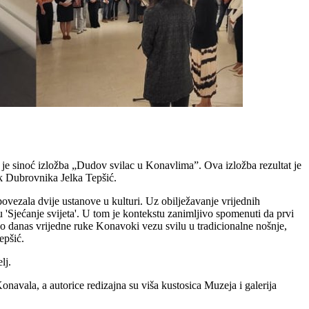
 sinoć izložba „Dudov svilac u Konavlima”. Ova izložba rezultat je
ik Dubrovnika Jelka Tepšić.
vezala dvije ustanove u kulturi. Uz obilježavanje vrijednih
ećanje svijeta'. U tom je kontekstu zanimljivo spomenuti da prvi
o danas vrijedne ruke Konavoki vezu svilu u tradicionalne nošnje,
epšić.
lj.
navala, a autorice redizajna su viša kustosica Muzeja i galerija