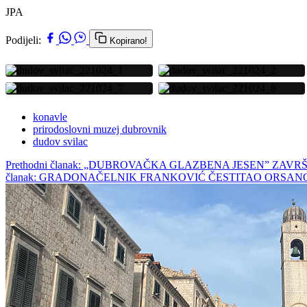
JPA
Podijeli:
Kopirano!
konavle
prirodoslovni muzej dubrovnik
dudov svilac
Prethodni članak: „DUBROVAČKA GLAZBENA JESEN” ZA
članak: GRADONAČELNIK FRANKOVIĆ ČESTITAO ORSAN